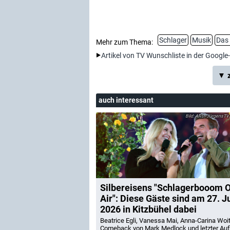
Schlager
Musik
Das 
Mehr zum Thema:
Artikel von TV Wunschliste in der Google
▼ z
auch interessant
ARD/JürgensTV
Silbereisens "Schlagerbooom 
Air": Diese Gäste sind am 27. J
2026 in Kitzbühel dabei
Beatrice Egli, Vanessa Mai, Anna-Carina Woi
Comeback von Mark Medlock und letzter Auft