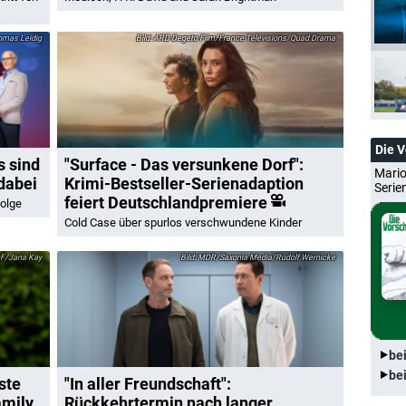
mas Leidig
ARD Degeto Film/France Télévisions/Quad Drama
Die 
s sind
"Surface - Das versunkene Dorf":
Mario
dabei
Krimi-Bestseller-Serienadaption
Serie
feiert Deutschlandpremiere
olge
Cold Case über spurlos verschwundene Kinder
F/Jana Kay
MDR/Saxonia Media/Rudolf Wernicke
be
be
ste
"In aller Freundschaft":
amily
Rückkehrtermin nach langer