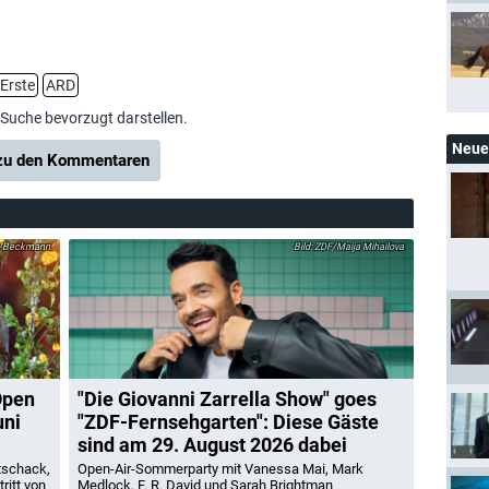
Erste
ARD
-Suche bevorzugt darstellen.
Neue 
u den Kommentaren
/Beckmann
ZDF/Maija Mihailova
Open
"Die Giovanni Zarrella Show" goes
uni
"ZDF-Fernsehgarten": Diese Gäste
sind am 29. August 2026 dabei
tschack,
Open-Air-Sommerparty mit Vanessa Mai, Mark
ritt von
Medlock, F. R. David und Sarah Brightman