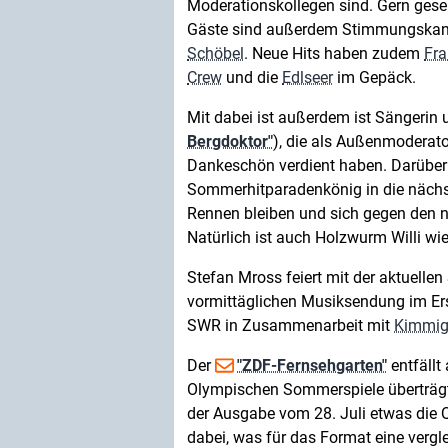
Moderationskollegen sind. Gern ges
Gäste sind außerdem Stimmungska
Schöbel
. Neue Hits haben zudem
Fra
Crew
und die
Edlseer
im Gepäck.
Mit dabei ist außerdem ist Sängerin
Bergdoktor"
), die als Außenmoderat
Dankeschön verdient haben. Darüber
Sommerhitparadenkönig in die nächs
Rennen bleiben und sich gegen den 
Natürlich ist auch Holzwurm Willi wie
Stefan Mross feiert mit der aktuellen
vormittäglichen Musiksendung im Ers
SWR in Zusammenarbeit mit
Kimmig
Der
"ZDF-Fernsehgarten"
entfäll
Olympischen Sommerspiele überträgt.
der Ausgabe vom 28. Juli etwas die 
dabei, was für das Format eine verg