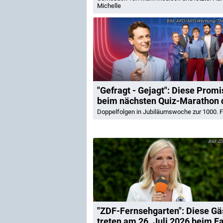
Michelle
ARD/ARD-Werbung/Tho
"Gefragt - Gejagt": Diese Promi
beim nächsten Quiz-Marathon 
Doppelfolgen in Jubiläumswoche zur 1000. F
ZD
"ZDF-Fernsehgarten": Diese Gä
treten am 26. Juli 2026 beim F