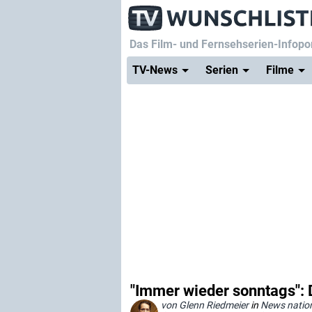
Das Film- und Fernsehserien-Infopor
TV-News
Serien
Filme
"Immer wieder sonntags": 
von Glenn Riedmeier
in
News natio