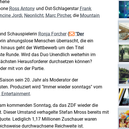
ehene
none
Ross Antony
und Ost-Schlagerstar
Frank
ncine Jordi
,
Neonlicht
,
Marc Pircher
, die
Mountain
 und Schauspielerin
Ronja Forcher
(
"Der
orin ahnungslose Menschen überrascht, die ein
 hinaus geht der Wettbewerb um den Titel
te Runde. Wird das Duo Unendlich weiterhin im
nächsten Herausforderer durchsetzen können?
der mit von der Partie.
 Saison sein 20. Jahr als Moderator der
ten. Produziert wird "Immer wieder sonntags" vom
 Entertainment
.
t am kommenden Sonntag, da das ZDF wieder die
 Dieser Umstand verhagelte Stefan Mross bereits mit
Quote. Lediglich 1,17 Millionen Zuschauer waren
leichsweise durchwachsene Reichweite ist.