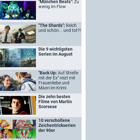
"München Beats":
Zu
wenig im Flow
"The Shards":
Reich
und schön... und tot?!
Die 9 wichtigsten
Serien im August
"Back Up:
Auf Streife
mit der Ex" reizt mit
Frauenliebe und
Māori im Krimi
Die zehn besten
Filme von Martin
Scorsese
10 verschollene
Zeichentrickserien
der 90er