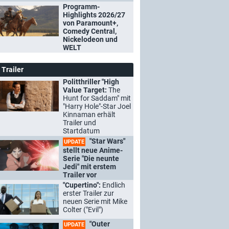
Programm-
Highlights 2026/27
von Paramount+,
Comedy Central,
Nickelodeon und
WELT
Trailer
Politthriller "High
Value Target:
The
Hunt for Saddam" mit
"Harry Hole"-Star Joel
Kinnaman erhält
Trailer und
Startdatum
"Star Wars"
UPDATE
stellt neue Anime-
Serie "Die neunte
Jedi" mit erstem
Trailer vor
"Cupertino":
Endlich
erster Trailer zur
neuen Serie mit Mike
Colter ("Evil")
"Outer
UPDATE