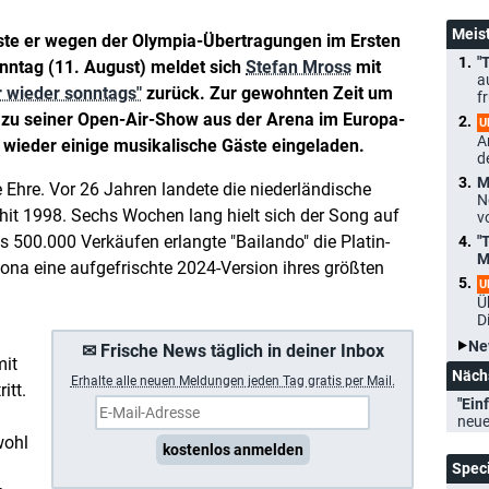
Meis
 er wegen der Olympia-Übertragungen im Ersten
"
ntag (11. August) meldet sich
Stefan Mross
mit
a
 wieder sonntags"
zurück. Zur gewohnten Zeit um
f
 zu seiner Open-Air-Show aus der Arena im Europa-
U
A
t wieder einige musikalische Gäste eingeladen.
d
M
 Ehre. Vor 26 Jahren landete die niederländische
N
it 1998. Sechs Wochen lang hielt sich der Song auf
v
ls 500.000 Verkäufen erlangte "Bailando" die Platin-
"
M
na eine aufgefrischte 2024-Version ihres größten
U
Ü
D
Ne
✉ Frische News täglich in deiner Inbox
mit
Näch
Erhalte a
lle neuen Meldungen jeden Tag gratis per Mail.
itt.
"Einf
neue
wohl
kostenlos anmelden
Spec