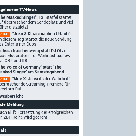
tgelesene TV-News
The Masked Singer":
13. Staffel startet
uf überraschendem Sendeplatz und viel
rüher als zuletzt
"Joko & Klaas machen Urlaub":
PDATE
n diesem Tag startet die neue Sendung
es Entertainer-Duos
elissa Naschenweng statt DJ Ötzi:
eue Moderatorin für Weihnachtsshow
on ORF und BR
The Voice of Germany" statt "The
asked Singer" am Samstagabend
"Akte X:
Jenseits der Wahrheit":
PDATE
berraschende Streaming-Premiere für
irector's Cut
wsübersicht
ste Meldung
ach Elli":
Fortsetzung der erfolgreichen
n ZDF-Reihe wird gedreht
ials