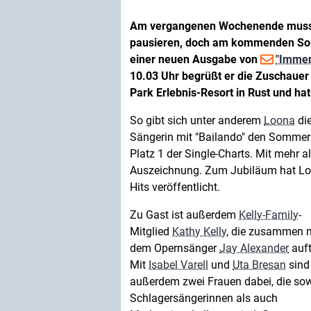
Am vergangenen Wochenende musste
pausieren, doch am kommenden Son
einer neuen Ausgabe von
"Immer
10.03 Uhr begrüßt er die Zuschauer
Park Erlebnis-Resort in Rust und ha
So gibt sich unter anderem
Loona
die
Sängerin mit "Bailando" den Sommerh
Platz 1 der Single-Charts. Mit mehr a
Auszeichnung. Zum Jubiläum hat Loo
Hits veröffentlicht.
Zu Gast ist außerdem
Kelly-Family
-
Mitglied
Kathy Kelly
, die zusammen 
dem Opernsänger
Jay Alexander
auftr
Mit
Isabel Varell
und
Uta Bresan
sind
außerdem zwei Frauen dabei, die so
Schlagersängerinnen als auch