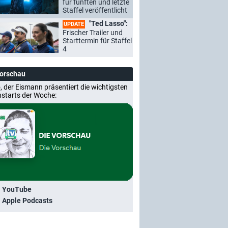
für fünften und letzte
Staffel veröffentlicht
"Ted Lasso":
UPDATE
Frischer Trailer und
Starttermin für Staffel
4
Vorschau
, der Eismann präsentiert die wichtigsten
nstarts der Woche:
i YouTube
i Apple Podcasts