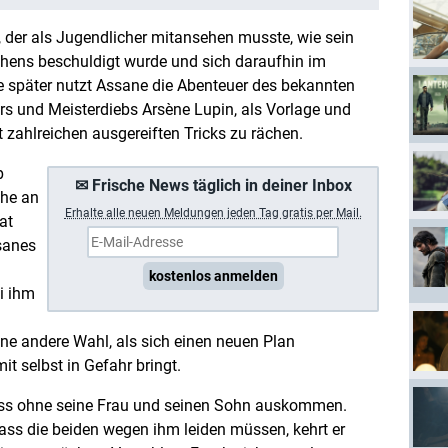
 der als Jugendlicher mitansehen musste, wie sein
chens beschuldigt wurde und sich daraufhin im
 später nutzt Assane die Abenteuer des bekannten
 und Meisterdiebs Arsène Lupin, als Vorlage und
 zahlreichen ausgereiften Tricks zu rächen.
p
✉ Frische News täglich in deiner Inbox
che an
Erhalte a
lle neuen Meldungen jeden Tag gratis per Mail.
at
sanes
kostenlos anmelden
i ihm
ine andere Wahl, als sich einen neuen Plan
t selbst in Gefahr bringt.
muss ohne seine Frau und seinen Sohn auskommen.
dass die beiden wegen ihm leiden müssen, kehrt er