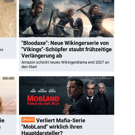
ITV
Netflix
"Bloodaxe": Neue Wikingerserie von
"Vikings"-Schöpfer staubt frühzeitige
es
Verlängerung ab
Amazon schickt neues Wikingerdrama erst 2027 an
den Start
ABC
Paramount+
ie
Verliert Mafia-Serie
UPDATE
n
"MobLand" wirklich ihren
Hauptdarsteller?