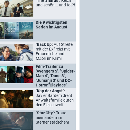
"The Shards":
Reich
und schön... und tot?!
Die 9 wichtigsten
Serien im August
"Back Up:
Auf Streife
mit der Ex" reizt mit
Frauenliebe und
Māori im Krimi
Film-Trailer zu
"Avengers 5", "Spider-
Man 4", "Dune 3",
"Jumanji 3" und DC-
Horror "Clayface"
"Kap der Angst":
Javier Bardem dreht
Anwaltsfamilie durch
den Fleischwolf
"Star City":
Traue
niemandem im
Sternenstädtchen!