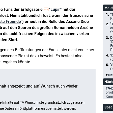
Meis
ie Fans der Erfolgsserie
"Lupin"
mit der
"
rlöst. Nun steht endlich fest, wann der französische
K
ste Freunde"
) erneut in die Rolle des Assane Diop
"
Dieb auf den Spuren des großen Romanhelden Arsène
a
f
 die acht frischen Folgen des inzwischen vierten
D
den Start.
"
E
gegen den Befürchtungen der Fans - hier nicht von einer
P
"
as passende Plakat dazu beweist. Es besteht also
(
itergehen könnte.
"
P
Ne
Näch
TV-D
prod
Kam
Spec