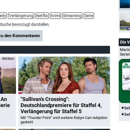
edy
Verlängerung
Netflix
Krimi
Streaming
Serie
-Suche bevorzugt darstellen.
u den Kommentaren
Die 
Mario
Serie
Starz
CTV
 An
"Sullivan's Crossing":
Serie
Deutschlandpremiere für Staffel 4,
be
Verlängerung für Staffel 5
be
Mit "Thunder Point" wird weitere Robyn-Carr-Adaption
gedreht