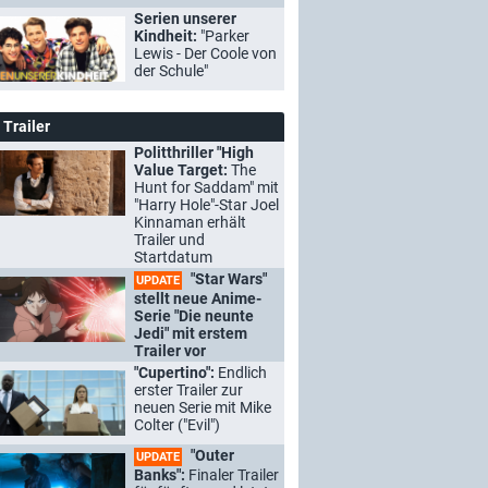
Serien unserer
Kindheit:
"Parker
Lewis - Der Coole von
der Schule"
Trailer
Politthriller "High
Value Target:
The
Hunt for Saddam" mit
"Harry Hole"-Star Joel
Kinnaman erhält
Trailer und
Startdatum
"Star Wars"
UPDATE
stellt neue Anime-
Serie "Die neunte
Jedi" mit erstem
Trailer vor
"Cupertino":
Endlich
erster Trailer zur
neuen Serie mit Mike
Colter ("Evil")
"Outer
UPDATE
Banks":
Finaler Trailer