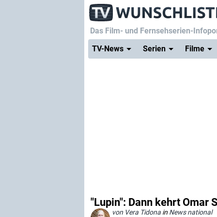
Das Film- und Fernsehserien-Infopor
TV-News
Serien
Filme
"Lupin": Dann kehrt Omar S
von Vera Tidona
in
News national