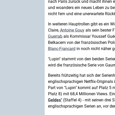
nach Paris zurück und macht ihnen e
und woanders ein neues Leben zu beg
nicht fern und eine unerwartete Rückk
In weiteren Hauptrollen gibt es ein 
Claire,
Antoine Gouy
als sein bester 
Guerrab
als Kommissar Youssef Gué
Belkacem von der französischen Pol
Blanc-Francard
in noch nicht näher g
"Lupin" stammt von den beiden Seri
wird die französische Serie von Gaum
Bereits frühzeitig hat sich der Serien
englischsprachigen Netflix-Originals i
Part von "Lupin" kommt auf Platz 5 mi
Platz 8) mit 68,4 Millionen Views. Ei
Geldes"
(Staffel 4) - mit seinen drei 
englischsprachigen Serien an, vor de