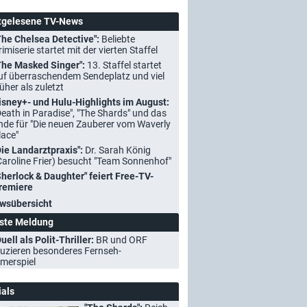
tgelesene TV-News
The Chelsea Detective":
Beliebte
rimiserie startet mit der vierten Staffel
The Masked Singer":
13. Staffel startet
uf überraschendem Sendeplatz und viel
rüher als zuletzt
isney+- und Hulu-Highlights im August:
Death in Paradise", "The Shards" und das
nde für "Die neuen Zauberer vom Waverly
lace"
Die Landarztpraxis":
Dr. Sarah König
Caroline Frier) besucht "Team Sonnenhof"
Sherlock & Daughter" feiert Free-TV-
remiere
wsübersicht
ste Meldung
uell als Polit-Thriller:
BR und ORF
uzieren besonderes Fernseh-
merspiel
ials