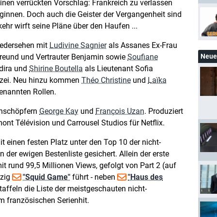
inen verrückten Vorschlag: Frankreich zu verlassen
innen. Doch auch die Geister der Vergangenheit sind
ehr wirft seine Pläne über den Haufen ...
Wiedersehen mit
Ludivine Sagnier
als Assanes Ex-Frau
Freund und Vertrauter Benjamin sowie
Soufiane
Neue 
dira und
Shirine Boutella
als Lieutenant Sofia
izei. Neu hinzu kommen
Théo Christine
und
Laïka
enannten Rollen.
enschöpfern
George Kay
und
François Uzan
. Produziert
ont Télévision und Carrousel Studios für Netflix.
hit einen festen Platz unter den Top 10 der nicht-
n der ewigen Bestenliste gesichert. Allein der erste
t rund 99,5 Millionen Views, gefolgt von Part 2 (auf
nzig
"Squid Game"
führt - neben
"Haus des
Staffeln die Liste der meistgeschauten nicht-
m französischen Serienhit.