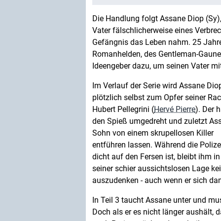
Die Handlung folgt Assane Diop (Sy),
Vater fälschlicherweise eines Verbre
Gefängnis das Leben nahm. 25 Jahre
Romanhelden, des Gentleman-Gauners
Ideengeber dazu, um seinen Vater mit
Im Verlauf der Serie wird Assane Dio
plötzlich selbst zum Opfer seiner Ra
Hubert Pellegrini (
Hervé Pierre
). Der h
den Spieß umgedreht und zuletzt As
Sohn von einem skrupellosen Killer
entführen lassen. Während die Polize
dicht auf den Fersen ist, bleibt ihm in
seiner schier aussichtslosen Lage ke
auszudenken - auch wenn er sich dami
In Teil 3 taucht Assane unter und 
Doch als er es nicht länger aushält, 