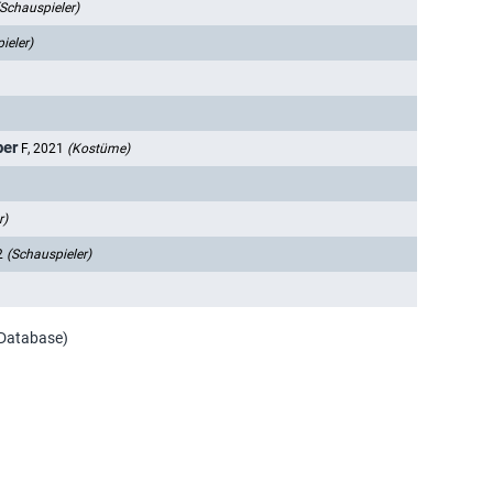
(Schauspieler)
ieler)
per
F, 2021
(Kostüme)
r)
2
(Schauspieler)
 Database)