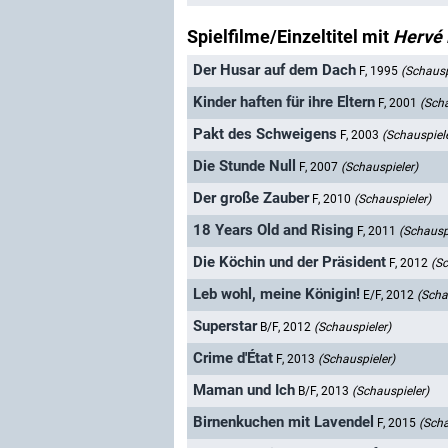
Spielfilme/Einzeltitel mit
Hervé 
Der Husar auf dem Dach
F, 1995
(Schausp
Kinder haften für ihre Eltern
F, 2001
(Scha
Pakt des Schweigens
F, 2003
(Schauspiele
Die Stunde Null
F, 2007
(Schauspieler)
Der große Zauber
F, 2010
(Schauspieler)
18 Years Old and Rising
F, 2011
(Schausp
Die Köchin und der Präsident
F, 2012
(Sc
Leb wohl, meine Königin!
E/F, 2012
(Scha
Superstar
B/F, 2012
(Schauspieler)
Crime d'État
F, 2013
(Schauspieler)
Maman und Ich
B/F, 2013
(Schauspieler)
Birnenkuchen mit Lavendel
F, 2015
(Scha