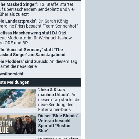
The Masked Singer":
13. Staffel startet
uf überraschendem Sendeplatz und viel
rüher als zuletzt
Die Landarztpraxis":
Dr. Sarah König
Caroline Frier) besucht "Team Sonnenhof"
elissa Naschenweng statt DJ Ötzi:
eue Moderatorin für Weihnachtsshow
on ORF und BR
The Voice of Germany" statt "The
asked Singer" am Samstagabend
Die Flodders" sind zurück:
An diesem Tag
tartet die neue Serie
wsübersicht
ste Meldungen
"Joko & Klaas
machen Urlaub":
An
diesem Tag startet die
neue Sendung des
Entertainer-Duos
Dieser "Blue Bloods"-
Veteran besucht
Spin-off "Boston
Blue"