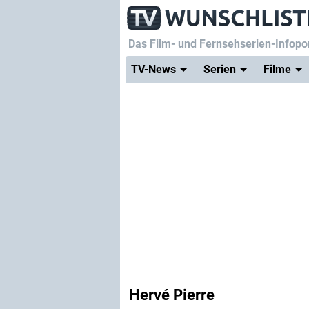
Das Film- und Fernsehserien-Infopor
TV-News
Serien
Filme
Hervé Pierre