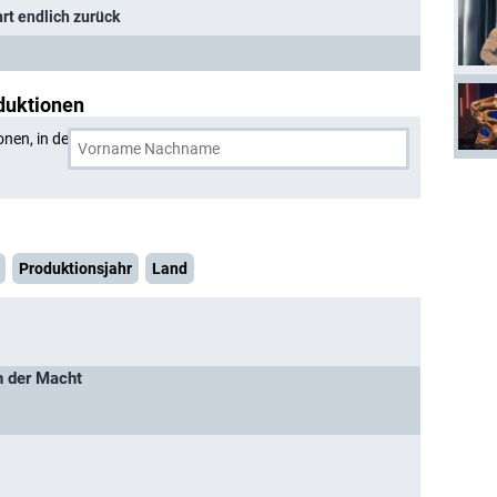
hrt endlich zurück
duktionen
onen, in denen
Hervé Pierre
und eine weitere Person
Produktionsjahr
Land
n der Macht