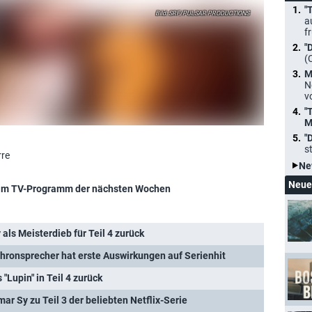
"
SRF/PULSAR PRODUCTIONS
a
f
"
(
M
N
v
"
M
"
s
rre
Ne
Neue
im TV-Programm der nächsten Wochen
 als Meisterdieb für Teil 4 zurück
chronsprecher hat erste Auswirkungen auf Serienhit
 "Lupin" in Teil 4 zurück
Omar Sy zu Teil 3 der beliebten Netflix-Serie