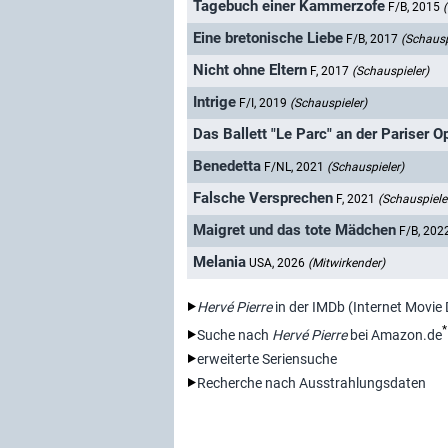
Tagebuch einer Kammerzofe
F/B, 2015
Eine bretonische Liebe
F/B, 2017
(Schausp
Nicht ohne Eltern
F, 2017
(Schauspieler)
Intrige
F/I, 2019
(Schauspieler)
Das Ballett "Le Parc" an der Pariser O
Benedetta
F/NL, 2021
(Schauspieler)
Falsche Versprechen
F, 2021
(Schauspiele
Maigret und das tote Mädchen
F/B, 202
Melania
USA, 2026
(Mitwirkender)
Hervé Pierre
in der IMDb (Internet Movie
*
Suche nach
Hervé Pierre
bei Amazon.de
erweiterte Seriensuche
Recherche nach Ausstrahlungsdaten