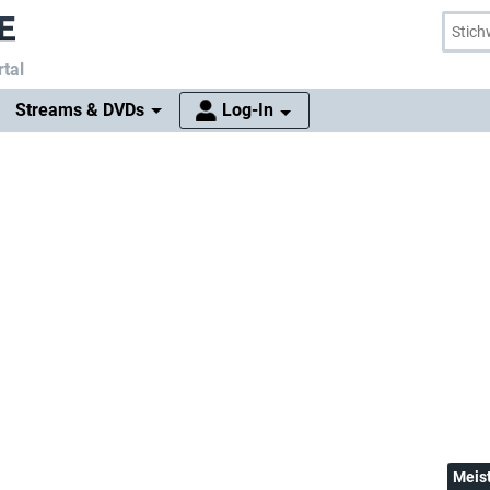
tal
Streams & DVDs
Log-In
Meis