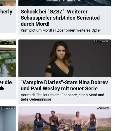
herly
Schock bei "GZSZ": Weiterer
Schauspieler stirbt den Serientod
durch Mord!
Krimiplot um Mordfall Zoe fordert weiteres Opfer
s/Lou Denim
The CW
et die
"Vampire Diaries"-Stars Nina Dobrev
und Paul Wesley mit neuer Serie
Vorstadt-Thriller um drei Ehepaare, einen Mord und
tiefe Geheimnisse
f Wernicke
Starz