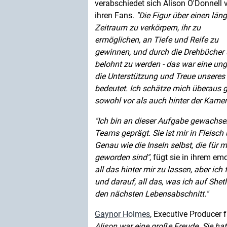
verabschiedet sich Alison O'Donnell 
ihren Fans.
Die Figur über einen län
Zeitraum zu verkörpern, ihr zu
ermöglichen, an Tiefe und Reife zu
gewinnen, und durch die Drehbücher 
belohnt zu werden - das war eine un
die Unterstützung und Treue unseres
bedeutet. Ich schätze mich überaus g
sowohl vor als auch hinter der Kame
Ich bin an dieser Aufgabe gewachsen.
Teams geprägt. Sie ist mir in Fleisc
Genau wie die Inseln selbst, die für
geworden sind
, fügt sie in ihrem e
all das hinter mir zu lassen, aber ic
und darauf, all das, was ich auf She
den nächsten Lebensabschnitt.
Gaynor Holmes
, Executive Producer 
Alison war eine große Freude. Sie ha