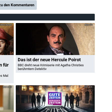
u den Kommentaren
éric Batier
ITV
Das ist der neue Hercule Poirot
n für
BBC dreht neue Krimiserie mit Agatha Christies
berühmtem Detektiv
es Mal
CBS
RTL