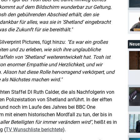
t kommt auf dem Bildschirm wunderbar zur Geltung,
osh den gebührenden Abschied erhält, den sie
dankbar für alles, was sie in 'Shetland' eingebracht
as die Zukunft für sie bereithält.
Silverprint Pictures, fügt hinzu:
Es war ein großes
Neue 
ten und zu erleben, wie sich ihre unglaubliche
affeln von 'Shetland' weiterentwickelt hat. Tosh ist
 von enormer Empathie und Herzlichkeit, und wir
 Alison hat diese Rolle hervorragend verkörpert, und
e als Nächstes machen wird.
chten Staffel DI Ruth Calder, die als Nachfolgerin von
 Polizeistation von Shetland anführt. In der elften
rd und noch im Laufe des Jahres bei BBC One
 mit einem historischen Mordfall zu tun, der bis in
aller Beteiligten für immer verändern wird
, heißt es in
g (
TV Wunschliste berichtete
).