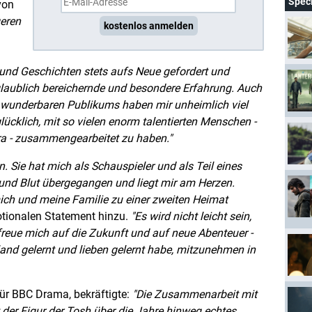
Spec
von
geren
kostenlos anmelden
und Geschichten stets aufs Neue gefordert und
glaublich bereichernde und besondere Erfahrung. Auch
 wunderbaren Publikums haben mir unheimlich viel
lücklich, mit so vielen enorm talentierten Menschen -
ra - zusammengearbeitet zu haben.
 Sie hat mich als Schauspieler und als Teil eines
h und Blut übergegangen und liegt mir am Herzen.
 mich und meine Familie zu einer zweiten Heimat
motionalen Statement hinzu.
Es wird nicht leicht sein,
h freue mich auf die Zukunft und auf neue Abenteuer -
tland gelernt und lieben gelernt habe, mitzunehmen in
für BBC Drama, bekräftigte:
Die Zusammenarbeit mit
t der Figur der Tosh über die Jahre hinweg echtes