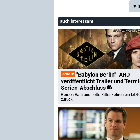
▼ z
auch interessant
ARD Degeto/Fréd
"Babylon Berlin": ARD
UPDATE
veröffentlicht Trailer und Termi
Serien-Abschluss
Gereon Rath und Lotte Ritter kehren ein letzt
zurück