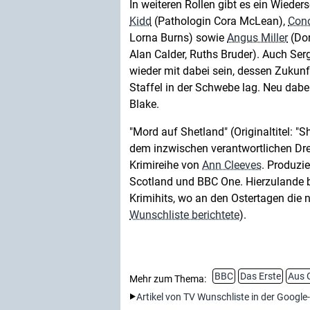
In weiteren Rollen gibt es ein Wiede
Kidd
(Pathologin Cora McLean),
Con
Lorna Burns) sowie
Angus Miller
(Don
Alan Calder, Ruths Bruder). Auch Ser
wieder mit dabei sein, dessen Zukunf
Staffel in der Schwebe lag. Neu dabei
Blake.
"Mord auf Shetland" (Originaltitel: "
dem inzwischen verantwortlichen D
Krimireihe von
Ann Cleeves
. Produzie
Scotland und BBC One. Hierzulande b
Krimihits, wo an den Ostertagen die n
Wunschliste berichtete
).
BBC
Das Erste
Aus 
Mehr zum Thema:
Artikel von TV Wunschliste in der Google