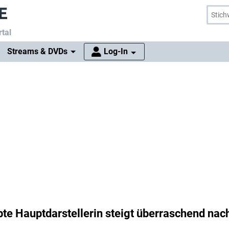
tal
Streams & DVDs
Log-In
bte Hauptdarstellerin steigt überraschend nac