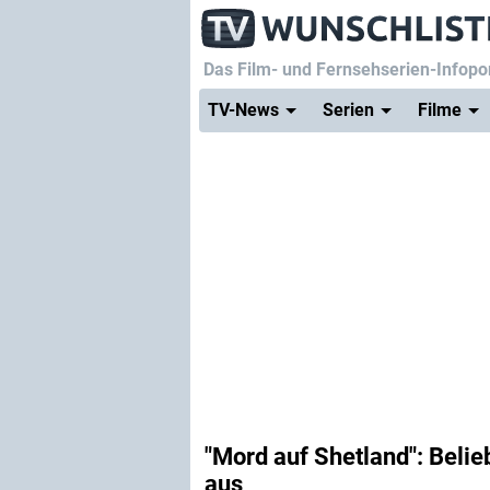
Das Film- und Fernsehserien-Infopor
TV-News
Serien
Filme
"Mord auf Shetland": Belie
aus