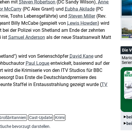
rsehen mit
Steven Robertson
(DC Sandy Wilson),
Anne
or McCarry
(PC Alex Grant) und
Eubha Akilade
(PC
nie, Toshs Lebensgefährte) und
Steven Miller
(Rev.
geant Billy McCabe (gespielt von
Lewis Howden
) wird
t bei der Polizei von Shetland am Ende der zehnten
 ist
Samuel Anderson
als der neue Staatsanwalt Matt
Die 
Shetland") wird von Serienschöpfer
David Kane
und
Mario
Serie
rehbuchautor
Paul Logue
entwickelt, basierend auf der
rt wird die Krimiserie von den ITV Studios für BBC
esorgt Das Erste die Deutschlandpremiere des
eunte Staffel in Erstausstrahlung gezeigt wurde (
TV
be
Großbritannien
Cast-Update
Krimi
be
-Suche bevorzugt darstellen.