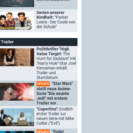
Serien unserer
Kindheit:
"Parker
Lewis - Der Coole von
der Schule"
Trailer
Politthriller "High
Value Target:
The
Hunt for Saddam" mit
"Harry Hole"-Star Joel
Kinnaman erhält
Trailer und
Startdatum
"Star Wars"
UPDATE
stellt neue Anime-
Serie "Die neunte
Jedi" mit erstem
Trailer vor
"Cupertino":
Endlich
erster Trailer zur
neuen Serie mit Mike
Colter ("Evil")
"Outer
UPDATE