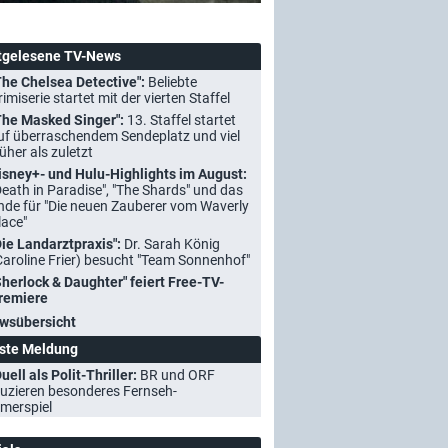
tgelesene TV-News
The Chelsea Detective":
Beliebte
rimiserie startet mit der vierten Staffel
The Masked Singer":
13. Staffel startet
uf überraschendem Sendeplatz und viel
rüher als zuletzt
isney+- und Hulu-Highlights im August:
Death in Paradise", "The Shards" und das
nde für "Die neuen Zauberer vom Waverly
lace"
Die Landarztpraxis":
Dr. Sarah König
Caroline Frier) besucht "Team Sonnenhof"
Sherlock & Daughter" feiert Free-TV-
remiere
wsübersicht
ste Meldung
uell als Polit-Thriller:
BR und ORF
uzieren besonderes Fernseh-
merspiel