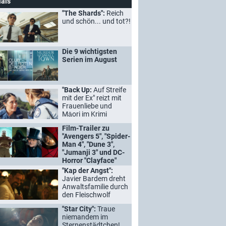
ials
"The Shards":
Reich
und schön... und tot?!
Die 9 wichtigsten
Serien im August
"Back Up:
Auf Streife
mit der Ex" reizt mit
Frauenliebe und
Māori im Krimi
Film-Trailer zu
"Avengers 5", "Spider-
Man 4", "Dune 3",
"Jumanji 3" und DC-
Horror "Clayface"
"Kap der Angst":
Javier Bardem dreht
Anwaltsfamilie durch
den Fleischwolf
"Star City":
Traue
niemandem im
Sternenstädtchen!