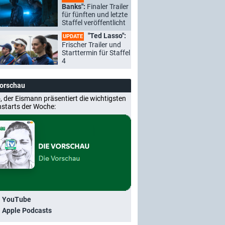
Banks":
Finaler Trailer
für fünften und letzte
Staffel veröffentlicht
"Ted Lasso":
UPDATE
Frischer Trailer und
Starttermin für Staffel
4
Vorschau
, der Eismann präsentiert die wichtigsten
nstarts der Woche:
i YouTube
i Apple Podcasts