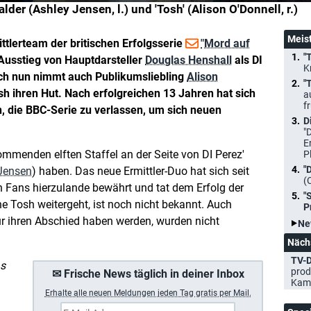
lder (Ashley Jensen, l.) und 'Tosh' (Alison O'Donnell, r.)
Meis
tlerteam der britischen Erfolgsserie
"Mord auf
"
Ausstieg von Hauptdarsteller
Douglas Henshall
als DI
K
och nun nimmt auch Publikumsliebling
Alison
"
osh ihren Hut. Nach erfolgreichen 13 Jahren hat sich
a
f
, die BBC-Serie zu verlassen, um sich neuen
D
"
E
 kommenden elften Staffel an der Seite von DI Perez'
P
"
Jensen
) haben. Das neue Ermittler-Duo hat sich seit
(
en Fans hierzulande bewährt und tat dem Erfolg der
"
e Tosh weitergeht, ist noch nicht bekannt. Auch
P
r ihren Abschied haben werden, wurden nicht
Ne
Näch
TV-D
as
prod
✉ Frische News täglich in deiner Inbox
Kam
Erhalte a
lle neuen Meldungen jeden Tag gratis per Mail.