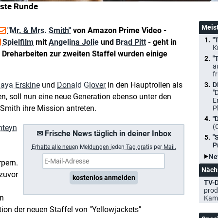
hste Runde
Meis
"Mr. & Mrs. Smith"
von Amazon Prime Video -
"
Spielfilm
mit
Angelina Jolie
und
Brad Pitt
- geht in
K
 Dreharbeiten zur zweiten Staffel wurden einige
"
a
f
aya Erskine
und
Donald Glover
in den Hauptrollen als
D
"
n, soll nun eine neue Generation ebenso unter den
E
ith ihre Mission antreten.
P
"
(
hteyn
✉ Frische News täglich in deiner Inbox
"
P
Erhalte a
lle neuen Meldungen jeden Tag gratis per Mail.
Ne
rpern.
Näch
zuvor
kostenlos anmelden
TV-D
prod
on
Kam
on der neuen Staffel von "Yellowjackets"