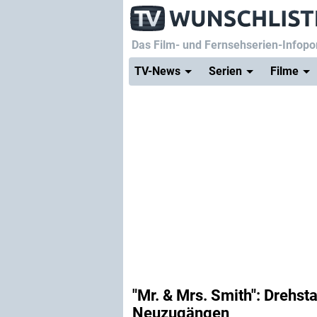
Das Film- und Fernsehserien-Infopor
TV-News
Serien
Filme
"Mr. & Mrs. Smith": Drehsta
Neuzugängen