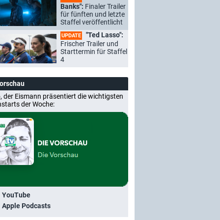
Banks":
Finaler Trailer
für fünften und letzte
Staffel veröffentlicht
"Ted Lasso":
UPDATE
Frischer Trailer und
Starttermin für Staffel
4
Vorschau
, der Eismann präsentiert die wichtigsten
nstarts der Woche:
i YouTube
i Apple Podcasts