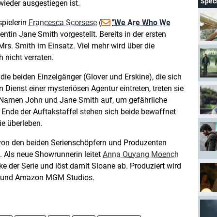
Spec
wieder ausgestiegen ist.
pielerin
Francesca Scorsese
(
"We Are Who We
entin Jane Smith vorgestellt. Bereits in der ersten
Mrs. Smith im Einsatz. Viel mehr wird über die
 nicht verraten.
die beiden Einzelgänger (Glover und Erskine), die sich
n Dienst einer mysteriösen Agentur eintreten, treten sie
n Namen John und Jane Smith auf, um gefährliche
nde der Auftakstaffel stehen sich beide bewaffnet
ie überleben.
 von den beiden Serienschöpfern und Produzenten
. Als neue Showrunnerin leitet
Anna Ouyang Moench
ke der Serie und löst damit Sloane ab. Produziert wird
cy und Amazon MGM Studios.