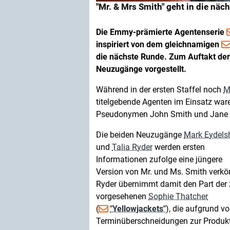
"Mr. & Mrs Smith" geht in die näc
Die Emmy-prämierte Agentenserie
inspiriert von dem gleichnamigen
die nächste Runde. Zum Auftakt der
Neuzugänge vorgestellt.
Während in der ersten Staffel noch
M
titelgebende Agenten im Einsatz ware
Pseudonymen John Smith und Jane Sm
Die beiden Neuzugänge
Mark Eydels
und
Talia Ryder
werden ersten
Informationen zufolge eine jüngere
Version von Mr. und Ms. Smith verkö
Ryder übernimmt damit den Part der 
vorgesehenen
Sophie Thatcher
(
"Yellowjackets"
), die aufgrund v
Terminüberschneidungen zur Produkti