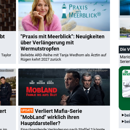
bt
"Praxis mit Meerblick": Neuigkeiten
über Verlängerung mit
Wermutstropfen
Die 
 Taylor
Beliebte ARD-Reihe mit Tanja Wedhorn als Ärztin auf
Mario
Rügen kehrt 2027 zurück
Serie
oss Barratt
Paramount+
ert
Verliert Mafia-Serie
UPDATE
be
"MobLand" wirklich ihren
be
Hauptdarsteller?
rs im
Einschneidende Veränderung nach Staffel 2 könnte