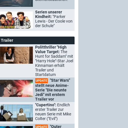
Serien unserer
Kindheit:
"Parker
Lewis - Der Coole von
der Schule"
Trailer
Politthriller "High
Value Target:
The
Hunt for Saddam" mit
"Harry Hole"-Star Joel
Kinnaman erhält
Trailer und
Startdatum
"Star Wars"
UPDATE
stellt neue Anime-
Serie "Die neunte
Jedi" mit erstem
Trailer vor
"Cupertino":
Endlich
erster Trailer zur
neuen Serie mit Mike
Colter ("Evil")
"Outer
UPDATE