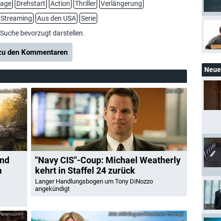
nage
Drehstart
Action
Thriller
Verlängerung
Streaming
Aus den USA
Serie
-Suche bevorzugt darstellen.
u den Kommentaren
Neue 
udius Pflug
CBS
und
"Navy CIS"-Coup: Michael Weatherly
m
kehrt in Staffel 24 zurück
Langer Handlungsbogen um Tony DiNozzo
angekündigt
Paramount+
ARD Degeto Film/Arnim Thomaß