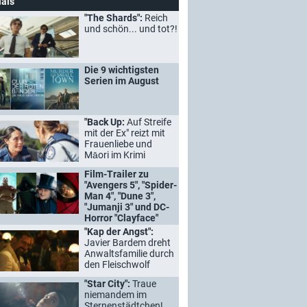
ials
"The Shards":
Reich
und schön... und tot?!
Die 9 wichtigsten
Serien im August
"Back Up:
Auf Streife
mit der Ex" reizt mit
Frauenliebe und
Māori im Krimi
Film-Trailer zu
"Avengers 5", "Spider-
Man 4", "Dune 3",
"Jumanji 3" und DC-
Horror "Clayface"
"Kap der Angst":
Javier Bardem dreht
Anwaltsfamilie durch
den Fleischwolf
"Star City":
Traue
niemandem im
Sternenstädtchen!