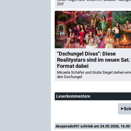
ZDF
Joyn/R
"Dschungel Divas": Diese
Realitystars sind im neuen Sat.
Format dabei
Micaela Schäfer und Giulia Siegel ziehen ern
den Dschungel
Leserkommentare
Sch
desperado591
schrieb am 24.05.2026, 16.00