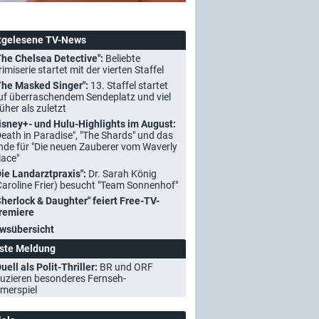
tgelesene TV-News
The Chelsea Detective":
Beliebte
rimiserie startet mit der vierten Staffel
The Masked Singer":
13. Staffel startet
uf überraschendem Sendeplatz und viel
rüher als zuletzt
isney+- und Hulu-Highlights im August:
Death in Paradise", "The Shards" und das
nde für "Die neuen Zauberer vom Waverly
lace"
Die Landarztpraxis":
Dr. Sarah König
Caroline Frier) besucht "Team Sonnenhof"
Sherlock & Daughter" feiert Free-TV-
remiere
wsübersicht
ste Meldung
uell als Polit-Thriller:
BR und ORF
uzieren besonderes Fernseh-
merspiel