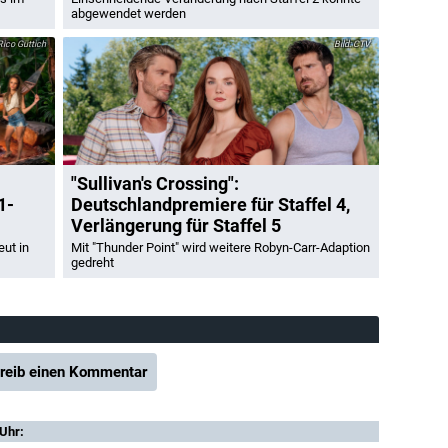
abgewendet werden
ico Güttich
CTV
"Sullivan's Crossing":
1-
Deutschlandpremiere für Staffel 4,
Verlängerung für Staffel 5
eut in
Mit "Thunder Point" wird weitere Robyn-Carr-Adaption
gedreht
reib einen Kommentar
 Uhr: