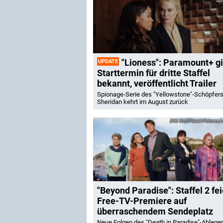
"Lioness": Paramount+ gi
UPDATE
Starttermin für dritte Staffel
bekannt, veröffentlicht Trailer
Spionage-Serie des "Yellowstone"-Schöpfers
Sheridan kehrt im August zurück
Red Planet Pictures/J
"Beyond Paradise": Staffel 2 fei
Free-TV-Premiere auf
überraschendem Sendeplatz
Neue Folgen des "Death in Paradise"-Ablege