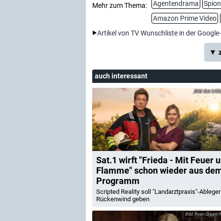
Agentendrama
Spio
Mehr zum Thema:
Amazon Prime Video
Artikel von TV Wunschliste in der Google
▼ z
auch interessant
Sat.1/Cla
Sat.1 wirft "Frieda - Mit Feuer 
Flamme" schon wieder aus de
Programm
Scripted Reality soll "Landarztpraxis"-Ableger
Rückenwind geben
Ryan Green/