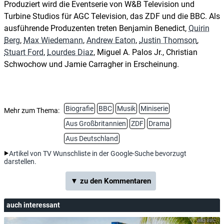
Produziert wird die Eventserie von W&B Television und
Turbine Studios für AGC Television, das ZDF und die BBC. Als
ausführende Produzenten treten Benjamin Benedict,
Quirin
Berg
,
Max Wiedemann
,
Andrew Eaton
,
Justin Thomson
,
Stuart Ford
,
Lourdes Diaz
, Miguel A. Palos Jr., Christian
Schwochow und Jamie Carragher in Erscheinung.
Biografie
BBC
Musik
Miniserie
Mehr zum Thema:
Aus Großbritannien
ZDF
Drama
Aus Deutschland
Artikel von TV Wunschliste in der Google-Suche bevorzugt
darstellen.
▼ zu den Kommentaren
auch interessant
BBC