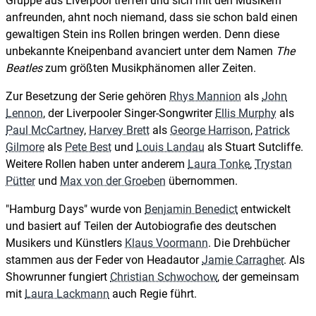
Gruppe aus Liverpool treffen und sich mit den Musikern
anfreunden, ahnt noch niemand, dass sie schon bald einen
gewaltigen Stein ins Rollen bringen werden. Denn diese
unbekannte Kneipenband avanciert unter dem Namen
The
Beatles
zum größten Musikphänomen aller Zeiten.
Zur Besetzung der Serie gehören
Rhys Mannion
als
John
Lennon
, der Liverpooler Singer-Songwriter
Ellis Murphy
als
Paul McCartney
,
Harvey Brett
als
George Harrison
,
Patrick
Gilmore
als
Pete Best
und
Louis Landau
als Stuart Sutcliffe.
Weitere Rollen haben unter anderem
Laura Tonke
,
Trystan
Pütter
und
Max von der Groeben
übernommen.
"Hamburg Days" wurde von
Benjamin Benedict
entwickelt
und basiert auf Teilen der Autobiografie des deutschen
Musikers und Künstlers
Klaus Voormann
. Die Drehbücher
stammen aus der Feder von Headautor
Jamie Carragher
. Als
Showrunner fungiert
Christian Schwochow
, der gemeinsam
mit
Laura Lackmann
auch Regie führt.