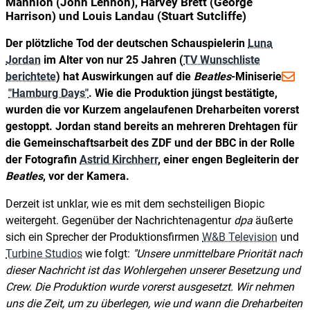
Mannion (John Lennon), Harvey Brett (George
Harrison) und Louis Landau (Stuart Sutcliffe)
Der plötzliche Tod der deutschen Schauspielerin
Luna
Jordan
im Alter von nur 25 Jahren (
TV Wunschliste
berichtete
) hat Auswirkungen auf die
Beatles
-Miniserie
"Hamburg Days"
. Wie die Produktion jüngst bestätigte,
wurden die vor Kurzem angelaufenen Dreharbeiten vorerst
gestoppt. Jordan stand bereits an mehreren Drehtagen für
die Gemeinschaftsarbeit des ZDF und der BBC in der Rolle
der Fotografin
Astrid Kirchherr
, einer engen Begleiterin der
Beatles
, vor der Kamera.
Derzeit ist unklar, wie es mit dem sechsteiligen Biopic
weitergeht. Gegenüber der Nachrichtenagentur
dpa
äußerte
sich ein Sprecher der Produktionsfirmen
W&B Television
und
Turbine Studios
wie folgt:
"Unsere unmittelbare Priorität nach
dieser Nachricht ist das Wohlergehen unserer Besetzung und
Crew. Die Produktion wurde vorerst ausgesetzt. Wir nehmen
uns die Zeit, um zu überlegen, wie und wann die Dreharbeiten