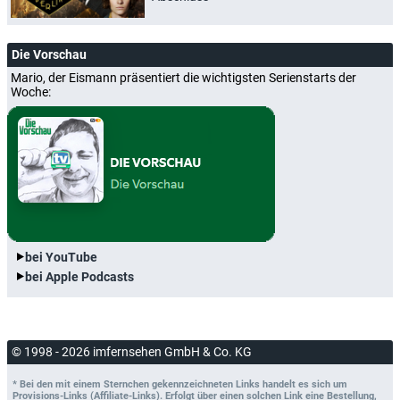
Die Vorschau
Mario, der Eismann präsentiert die wichtigsten Serienstarts der
Woche:
bei YouTube
bei Apple Podcasts
© 1998 - 2026 imfernsehen GmbH & Co. KG
* Bei den mit einem Sternchen gekennzeichneten Links handelt es sich um
Provisions-Links (Affiliate-Links). Erfolgt über einen solchen Link eine Bestellung,