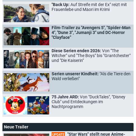
"Back Up:
Auf Streife mit der Ex" reizt mit
Frauenliebe und Māori im Krimi
Film-Trailer zu "Avengers 5", "Spider-Man
4", "Dune 3", "Jumanji 3" und DC-Horror
"Clayface"
Diese Serien enden 2026:
Von "The
Witcher" und "The Boys" bis "Grantchester"
und "Die Kaiserin"
Serien unserer Kindheit:
"Als die Tiere den
Wald verließen"
75 Jahre ARD:
Von "DuckTales", "Disney
Club" und Entdeckungen im
Nachtprogramm
Neue Trailer
"Star Wars" stellt neue Anime-
UPDATE