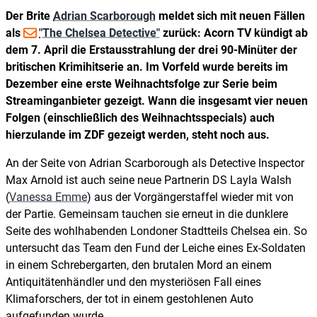
Der Brite
Adrian Scarborough
meldet sich mit neuen Fällen
als
"The Chelsea Detective"
zurück: Acorn TV kündigt ab
dem 7. April die Erstausstrahlung der drei 90-Minüter der
britischen Krimihitserie an. Im Vorfeld wurde bereits im
Dezember eine erste Weihnachtsfolge zur Serie beim
Streaminganbieter gezeigt. Wann die insgesamt vier neuen
Folgen (einschließlich des Weihnachtsspecials) auch
hierzulande im ZDF gezeigt werden, steht noch aus.
An der Seite von Adrian Scarborough als Detective Inspector
Max Arnold ist auch seine neue Partnerin DS Layla Walsh
(
Vanessa Emme
) aus der Vorgängerstaffel wieder mit von
der Partie. Gemeinsam tauchen sie erneut in die dunklere
Seite des wohlhabenden Londoner Stadtteils Chelsea ein. So
untersucht das Team den Fund der Leiche eines Ex-Soldaten
in einem Schrebergarten, den brutalen Mord an einem
Antiquitätenhändler und den mysteriösen Fall eines
Klimaforschers, der tot in einem gestohlenen Auto
aufgefunden wurde.