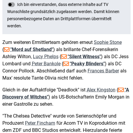
Zum weiteren Ermittlerteam gehören erneut
Sophie Stone
(
"Mord auf Shetland"
) als brillante Chef-Forensikerin
Ashley Wilton,
Lucy Phelps
(
"Silent Witness"
) als DC Jess
Lombard und
Peter Bankole
(
"Peaky Blinders"
) als DC
Connor Pollock. Abschließend darf auch
Frances Barber
als
Max' resolute Tante Olivia nicht fehlen.
Gleich in der Auftaktfolge "Deadlock" ist
Alex Kingston
(
"A
Discovery of Witches"
) als US-Botschafterin Emily Morgan in
einer Gastrolle zu sehen.
"The Chelsea Detective" wurde von Serienschöpfer und
Produzent
Peter Fincham
für Acorn TV in Koproduktion mit
dem ZDF und BBC Studios entwickelt. Hierzulande feierte