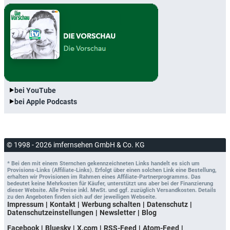
bei YouTube
bei Apple Podcasts
© 1998 - 2026 imfernsehen GmbH & Co. KG
* Bei den mit einem Sternchen gekennzeichneten Links handelt es sich um
Provisions-Links (Affiliate-Links). Erfolgt über einen solchen Link eine Bestellung,
erhalten wir Provisionen im Rahmen eines Affiliate-Partnerprogramms. Das
bedeutet keine Mehrkosten für Käufer, unterstützt uns aber bei der Finanzierung
dieser Website. Alle Preise inkl. MwSt. und ggf. zuzüglich Versandkosten. Details
zu den Angeboten finden sich auf der jeweiligen Webseite.
Impressum
Kontakt
Werbung schalten
Datenschutz
Datenschutzeinstellungen
Newsletter
Blog
Facebook
Bluesky
X.com
RSS-Feed
Atom-Feed