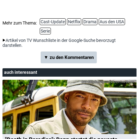
Cast-Update
Netflix
Drama
Aus den USA
Mehr zum Thema:
Serie
Artikel von TV Wunschliste in der Google-Suche bevorzugt
darstellen.
▼ zu den Kommentaren
auch interessant
BBC/Red Planet Pictures/Lou Denim