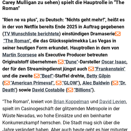
Carey Mulligan zu sehen) spielt die Hauptrolle in "The
Roman"
"Rien ne va plus", zu Deutsch: "Nichts geht mehr!", heißt es
in der von Netflix bereits Ende 2025 in Auftrag gegebenen
(
TV Wunschliste berichtete
) einstündigen Dramaserie
"The Roman"
, die das Glücksspielmekka Las Vegas in
seiner heutigen Form erkundet. Hauptrollen in dem von
Martin Scorsese
als Executive Producer betreuten
Originalstoff übernehmen
"Dune"
-Darsteller
Oscar Isaac
,
der für den Streamingdienst jüngst auch
"Frankenstein"
und die zweite
"Beef"
-Staffel drehte,
Betty Gilpin
(
"American Primeval"
,
"GLOW"
),
Alec Baldwin
(
"Dr.
Death"
) sowie
David Costabile
(
"Billions"
).
"The Roman", kreiert von
Brian Koppelman
und
David Levien
,
spielt im Casinogeschäft der glitzernden Metropole in der
Wüste Nevadas, wo hohe Einsätze und ein beinharter
Konkurrenzkampf herrschen. Die Stadt mag sich über die
Jahre verändert haben. Aber auch heute geht es hier mitunter