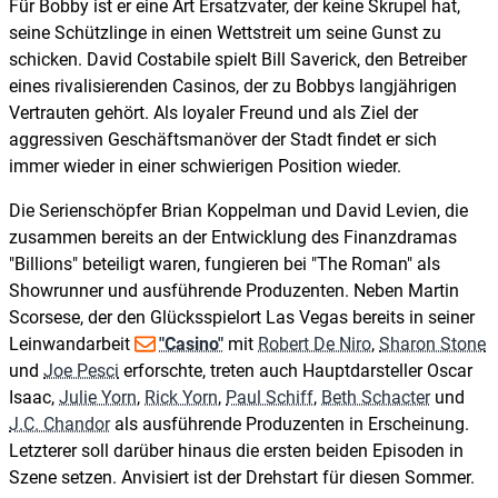
Für Bobby ist er eine Art Ersatzvater, der keine Skrupel hat,
seine Schützlinge in einen Wettstreit um seine Gunst zu
schicken. David Costabile spielt Bill Saverick, den Betreiber
eines rivalisierenden Casinos, der zu Bobbys langjährigen
Vertrauten gehört. Als loyaler Freund und als Ziel der
aggressiven Geschäftsmanöver der Stadt findet er sich
immer wieder in einer schwierigen Position wieder.
Die Serienschöpfer Brian Koppelman und David Levien, die
zusammen bereits an der Entwicklung des Finanzdramas
"Billions" beteiligt waren, fungieren bei "The Roman" als
Showrunner und ausführende Produzenten. Neben Martin
Scorsese, der den Glücksspielort Las Vegas bereits in seiner
Leinwandarbeit
"Casino"
mit
Robert De Niro
,
Sharon Stone
und
Joe Pesci
erforschte, treten auch Hauptdarsteller Oscar
Isaac,
Julie Yorn
,
Rick Yorn
,
Paul Schiff
,
Beth Schacter
und
J.C. Chandor
als ausführende Produzenten in Erscheinung.
Letzterer soll darüber hinaus die ersten beiden Episoden in
Szene setzen. Anvisiert ist der Drehstart für diesen Sommer.