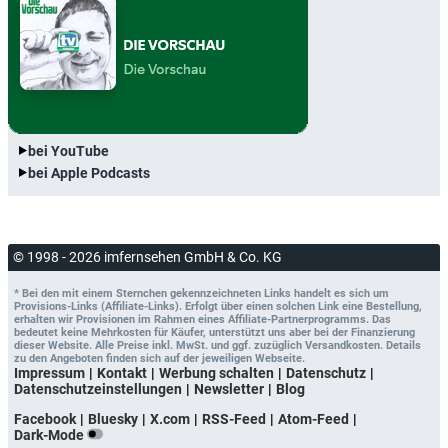
bei YouTube
bei Apple Podcasts
© 1998 - 2026 imfernsehen GmbH & Co. KG
* Bei den mit einem Sternchen gekennzeichneten Links handelt es sich um
Provisions-Links (Affiliate-Links). Erfolgt über einen solchen Link eine Bestellung,
erhalten wir Provisionen im Rahmen eines Affiliate-Partnerprogramms. Das
bedeutet keine Mehrkosten für Käufer, unterstützt uns aber bei der Finanzierung
dieser Website. Alle Preise inkl. MwSt. und ggf. zuzüglich Versandkosten. Details
zu den Angeboten finden sich auf der jeweiligen Webseite.
Impressum
Kontakt
Werbung schalten
Datenschutz
Datenschutzeinstellungen
Newsletter
Blog
Facebook
Bluesky
X.com
RSS-Feed
Atom-Feed
Dark-Mode