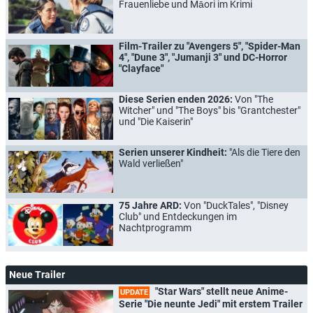
Frauenliebe und Māori im Krimi
Film-Trailer zu "Avengers 5", "Spider-Man
4", "Dune 3", "Jumanji 3" und DC-Horror
"Clayface"
Diese Serien enden 2026:
Von "The
Witcher" und "The Boys" bis "Grantchester"
und "Die Kaiserin"
Serien unserer Kindheit:
"Als die Tiere den
Wald verließen"
75 Jahre ARD:
Von "DuckTales", "Disney
Club" und Entdeckungen im
Nachtprogramm
Neue Trailer
"Star Wars" stellt neue Anime-
UPDATE
Serie "Die neunte Jedi" mit erstem Trailer