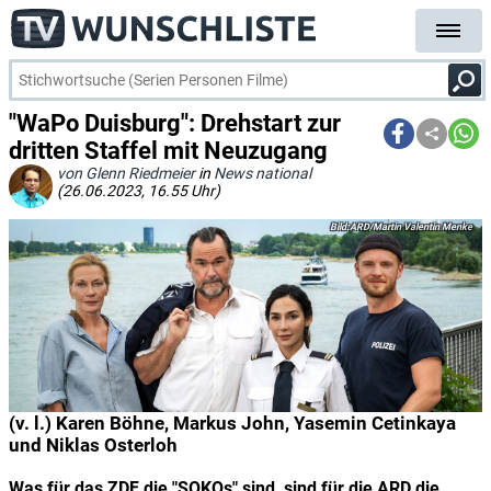
"WaPo Duisburg": Drehstart zur
dritten Staffel mit Neuzugang
von Glenn Riedmeier
in
News national
(26.06.2023, 16.55 Uhr)
ARD/Martin Valentin Menke
(v. l.) Karen Böhne, Markus John, Yasemin Cetinkaya
und Niklas Osterloh
Was für das ZDF die "SOKOs" sind, sind für die ARD die