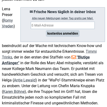
Lena
✉ Frische News täglich in deiner Inbox
Preser
A
lle neuen Meldungen jeden Tag gratis per Mail.
(
Romy
Vreden
)
kostenlos anmelden
beeindruckt auf der Wache mit technischem Know-how und
sorgt immer wieder für erstaunliche Erkenntnisse.
Timmi
Trinks
, der in den ersten drei Staffeln von
"Blutige
Anfänger"
in der Rolle des Marc Abel mitspielte, verstärkt als
neuer Kollege Mark Neumann das Team. Er punktet mit
handwerklichem Geschick und versucht, sich am Tresen von
Helga (
Antje Lewald
) in der "WaPo"-Stammkneipe einen Platz
zu erobern. Unter der Leitung von Chefin Maria Kruppka
(
Karen Böhne
), die ihre Truppe fest im Griff hat, lösen die
Einsatzkräfte jeden noch so komplizierten Fall mit
kriminalistischer Finesse und ungewöhnlichen Methoden.