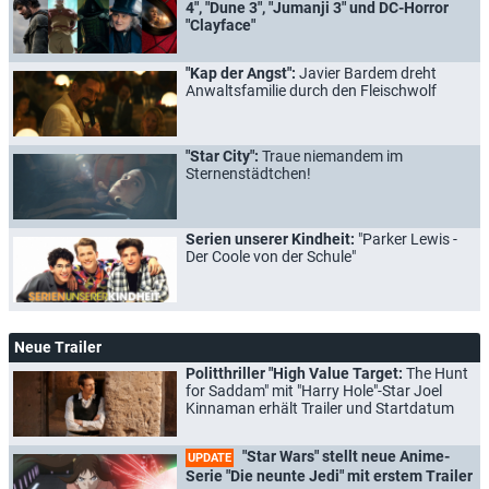
4", "Dune 3", "Jumanji 3" und DC-Horror
"Clayface"
"Kap der Angst":
Javier Bardem dreht
Anwaltsfamilie durch den Fleischwolf
"Star City":
Traue niemandem im
Sternenstädtchen!
Serien unserer Kindheit:
"Parker Lewis -
Der Coole von der Schule"
Neue Trailer
Politthriller "High Value Target:
The Hunt
for Saddam" mit "Harry Hole"-Star Joel
Kinnaman erhält Trailer und Startdatum
"Star Wars" stellt neue Anime-
UPDATE
Serie "Die neunte Jedi" mit erstem Trailer