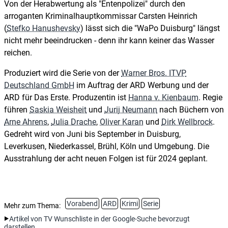
Von der Herabwertung als "Entenpolizei" durch den
arroganten Kriminalhauptkommissar Carsten Heinrich
(
Stefko Hanushevsky
) lässt sich die "WaPo Duisburg" längst
nicht mehr beeindrucken - denn ihr kann keiner das Wasser
reichen.
Produziert wird die Serie von der
Warner Bros. ITVP
Deutschland GmbH
im Auftrag der ARD Werbung und der
ARD für Das Erste. Produzentin ist
Hanna v. Kienbaum
. Regie
führen
Saskia Weisheit
und
Jurij Neumann
nach Büchern von
Arne Ahrens
,
Julia Drache
,
Oliver Karan
und
Dirk Wellbrock
.
Gedreht wird von Juni bis September in Duisburg,
Leverkusen, Niederkassel, Brühl, Köln und Umgebung. Die
Ausstrahlung der acht neuen Folgen ist für 2024 geplant.
Vorabend
ARD
Krimi
Serie
Mehr zum Thema:
Artikel von TV Wunschliste in der Google-Suche bevorzugt
darstellen.