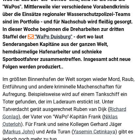
"WaPos". Mittlerweile vier verschiedene Vorabendkrimis
über die Einsätze regionaler Wasserschutzpolizei-Teams
sind im Portfolio - und für Nachschub wird fleißig gesorgt.
In dieser Woche beginnen die Dreharbeiten zur dritten
Staffel der
"WaPo Duisburg"
- dort wo laut
Senderangaben Kapitäne aus der ganzen Welt,
hemdsärmelige Hafenarbeiter und schnieke
Sportbootfahrer zusammentreffen. Insgesamt acht neue
Folgen werden produziert..
Im größten Binnenhafen der Welt sorgen wieder Mord, Raub,
Entführung und andere kriminelle Machenschaften für
Aufregung. Beispielsweise wird auf einem Tankschiff ein
Toter gefunden, der im Laderaum erstickt ist. Unter
Tatverdacht gerät ausgerechnet Ruben van Dijk (
Richard
Gonlag
), der Vater von "WaPo"-Kapitän Frank (
Niklas
Osterloh
). Für Frank und seine Kollegen Gerhard Jäger
(
Markus John
) und Arda Turan (
Yasemin Cetinkaya
) gibt es
jedoch noch mehr zu tun.