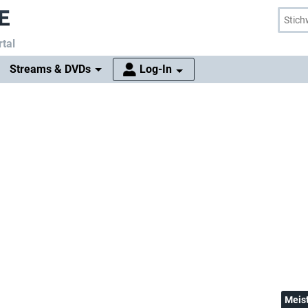
tal
Streams & DVDs
Log-In
Meis