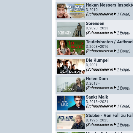
Hakan Nessers Inspekto
D, 2010
(Schauspieler in
1 Folge
)
Sörensen
D, 2020–2023
(Schauspieler in
1 Folge
)
Teufelsbraten / Aufbruc
D, 2008–2016
(Schauspieler in
1 Folge
)
Die Kumpel
D, 2001
(Schauspieler in
1 Folge
)
Helen Dorn
D, 2013–
(Schauspieler in
1 Folge
)
Sankt Maik
D, 2018–2021
(Schauspieler in
1 Folge
)
Stubbe - Von Fall zu Fall
D, 1995–2025
(Schauspieler in
1 Folge
)