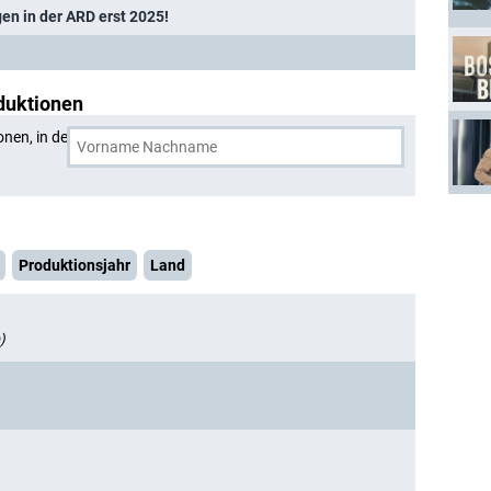
en in der ARD erst 2025!
duktionen
onen, in denen
Markus John
und eine weitere Person
Produktionsjahr
Land
)