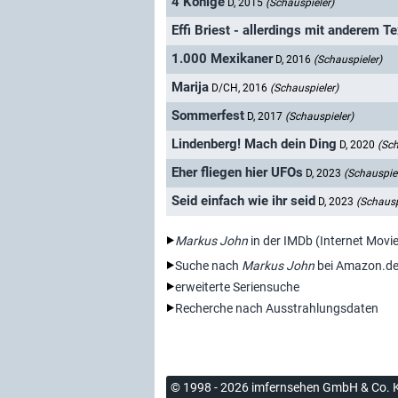
4 Könige
D, 2015
(Schauspieler)
Effi Briest - allerdings mit anderem T
1.000 Mexikaner
D, 2016
(Schauspieler)
Marija
D/CH, 2016
(Schauspieler)
Sommerfest
D, 2017
(Schauspieler)
Lindenberg! Mach dein Ding
D, 2020
(Sch
Eher fliegen hier UFOs
D, 2023
(Schauspiel
Seid einfach wie ihr seid
D, 2023
(Schausp
Markus John
in der IMDb (Internet Movi
Suche nach
Markus John
bei Amazon.d
erweiterte Seriensuche
Recherche nach Ausstrahlungsdaten
© 1998 - 2026 imfernsehen GmbH & Co. 