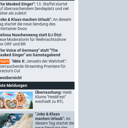
The Masked Singer":
13. Staffel startet
uf überraschendem Sendeplatz und viel
rüher als zuletzt
Joko & Klaas machen Urlaub":
An diesem
ag startet die neue Sendung des
ntertainer-Duos
elissa Naschenweng statt DJ Ötzi:
eue Moderatorin für Weihnachtsshow
on ORF und BR
The Voice of Germany" statt "The
asked Singer" am Samstagabend
"Akte X:
Jenseits der Wahrheit":
PDATE
berraschende Streaming-Premiere für
irector's Cut
wsübersicht
ste Meldungen
Überraschung:
Heidi
Klums "HeidiFest"
wechselt zu RTL
"Joko & Klaas
machen Urlaub":
An
diesem Tag startet die
neue Sendung des