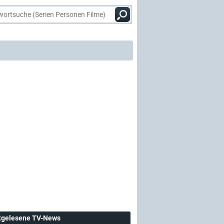
tgelesene TV-News