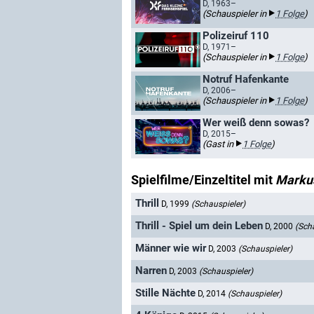
D, 1963–
(Schauspieler in
1 Folge
)
Polizeiruf 110
D, 1971–
(Schauspieler in
1 Folge
)
Notruf Hafenkante
D, 2006–
(Schauspieler in
1 Folge
)
Wer weiß denn sowas?
D, 2015–
(Gast in
1 Folge
)
Spielfilme/Einzeltitel mit
Marku
Thrill
D, 1999
(Schauspieler)
Thrill - Spiel um dein Leben
D, 2000
(Sch
Männer wie wir
D, 2003
(Schauspieler)
Narren
D, 2003
(Schauspieler)
Stille Nächte
D, 2014
(Schauspieler)