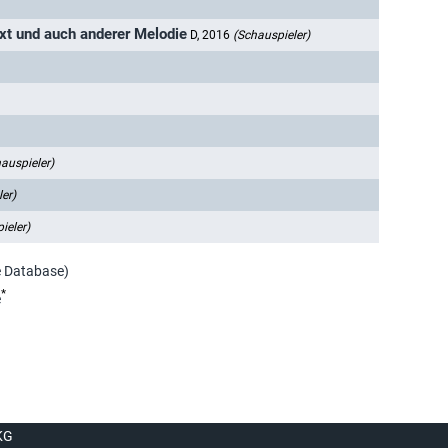
ext und auch anderer Melodie
D, 2016
(Schauspieler)
auspieler)
er)
ieler)
e Database)
*
e
KG