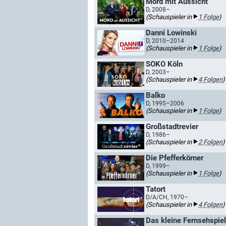
Mord mit Aussicht
D, 2008–
(Schauspieler in
1 Folge
)
Danni Lowinski
D, 2010–2014
(Schauspieler in
1 Folge
)
SOKO Köln
D, 2003–
(Schauspieler in
4 Folgen
)
Balko
D, 1995–2006
(Schauspieler in
1 Folge
)
Großstadtrevier
D, 1986–
(Schauspieler in
2 Folgen
)
Die Pfefferkörner
D, 1999–
(Schauspieler in
1 Folge
)
Tatort
D/A/CH, 1970–
(Schauspieler in
4 Folgen
)
Das kleine Fernsehspiel