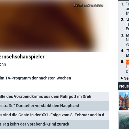
"
ZDF und Frank Dicks
a
f
"
T
E
M
N
v
"
M
Fernsehschauspieler
U
John
Ü
D
im TV-Programm der nächsten Wochen
Ne
Neue
älle des Vorabendkrimis aus dem Ruhrpott im Dreh
nstraße"-Darsteller verstärkt den Hauptcast
"Wer weiß denn sowas?": Das sind die Gäste in der XXL-Folge vom 8. Februar und in der Woche vom 10. bis 14. Februar 2025
 Tag kehrt der Vorabend-Krimi zurück