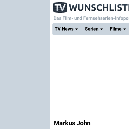
Das Film- und Fernsehserien-Infopor
TV-News
Serien
Filme
Markus John