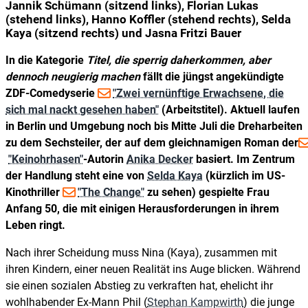
Jannik Schümann (sitzend links), Florian Lukas
(stehend links), Hanno Koffler (stehend rechts), Selda
Kaya (sitzend rechts) und Jasna Fritzi Bauer
In die Kategorie
Titel, die sperrig daherkommen, aber
dennoch neugierig machen
fällt die jüngst angekündigte
ZDF-Comedyserie
"Zwei vernünftige Erwachsene, die
sich mal nackt gesehen haben"
(Arbeitstitel). Aktuell laufen
in Berlin und Umgebung noch bis Mitte Juli die Dreharbeiten
zu dem Sechsteiler, der auf dem gleichnamigen Roman der
"Keinohrhasen"
-Autorin
Anika Decker
basiert. Im Zentrum
der Handlung steht eine von
Selda Kaya
(kürzlich im US-
Kinothriller
"The Change"
zu sehen) gespielte Frau
Anfang 50, die mit einigen Herausforderungen in ihrem
Leben ringt.
Nach ihrer Scheidung muss Nina (Kaya), zusammen mit
ihren Kindern, einer neuen Realität ins Auge blicken. Während
sie einen sozialen Abstieg zu verkraften hat, ehelicht ihr
wohlhabender Ex-Mann Phil (
Stephan Kampwirth
) die junge