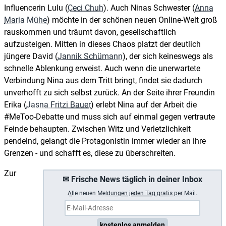
Influencerin Lulu (
Ceci Chuh
). Auch Ninas Schwester (
Anna
Maria Mühe
) möchte in der schönen neuen Online-Welt groß
rauskommen und träumt davon, gesellschaftlich
aufzusteigen. Mitten in dieses Chaos platzt der deutlich
jüngere David (
Jannik Schümann
), der sich keineswegs als
schnelle Ablenkung erweist. Auch wenn die unerwartete
Verbindung Nina aus dem Tritt bringt, findet sie dadurch
unverhofft zu sich selbst zurück. An der Seite ihrer Freundin
Erika (
Jasna Fritzi Bauer
) erlebt Nina auf der Arbeit die
#MeToo-Debatte und muss sich auf einmal gegen vertraute
Feinde behaupten. Zwischen Witz und Verletzlichkeit
pendelnd, gelangt die Protagonistin immer wieder an ihre
Grenzen - und schafft es, diese zu überschreiten.
Zur
✉ Frische News täglich in deiner Inbox
A
lle neuen Meldungen jeden Tag gratis per Mail.
kostenlos anmelden