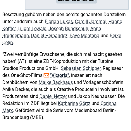
Besetzung gehören neben den bereits genannten Darstellern
unter anderem auch
Florian Lukas
,
Camill Jammal
,
Hanno
Koffler
,
Liliom Lewald
,
Joseph Bundschuh
,
Anna
Brüggemann
,
Daniel Hernandez
,
Faye Montana
und
Berke
Çetin
.
"Zwei vernünftige Erwachsene, die sich mal nackt gesehen
haben" (AT) ist eine ZDF-Koproduktion mit der Turbine
Studios Productions GmbH.
Sebastian Schipper
, Regisseur
des One-Shot-Films
"Victoria"
, inszeniert nach
Drehbüchern von
Maike Backhaus
und Vorlagenschöpferin
Anika Decker, die auch als Creative Producerin involviert ist.
Produzenten sind
Daniel Hetzer
und Jakob Neuhäusser. Die
Redaktion im ZDF liegt bei
Katharina Görtz
und
Corinna
Marx
. Gefördert wird die Serie vom Medienboard Berlin-
Brandenburg (MBB).