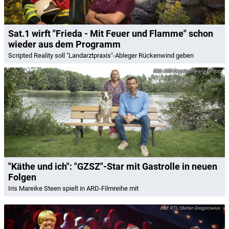
Sat.1 wirft "Frieda - Mit Feuer und Flamme" schon
wieder aus dem Programm
Scripted Reality soll "Landarztpraxis"-Ableger Rückenwind geben
ARD Degeto/Bavaria Fiction
"Käthe und ich": "GZSZ"-Star mit Gastrolle in neuen
Folgen
Iris Mareike Steen spielt in ARD-Filmreihe mit
RTL/Stefan Gregorowius