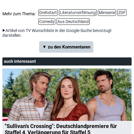
Drehstart
Literaturverfilmung
Miniserie
ZDF
Mehr zum Thema:
Comedy
Aus Deutschland
Artikel von TV Wunschliste in der Google-Suche bevorzugt
darstellen.
▼ zu den Kommentaren
auch interessant
CTV
"Sullivan's Crossing": Deutschlandpremiere für
Staffel 4, Verlängerung für Staffel 5