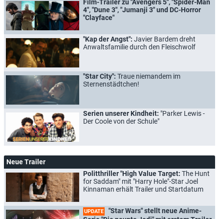
Film-Trailer zu "Avengers 5", "Spider-Man
4", "Dune 3", "Jumanji 3" und DC-Horror
"Clayface"
"Kap der Angst":
Javier Bardem dreht
Anwaltsfamilie durch den Fleischwolf
"Star City":
Traue niemandem im
Sternenstädtchen!
Serien unserer Kindheit:
"Parker Lewis -
Der Coole von der Schule"
Neue Trailer
Politthriller "High Value Target:
The Hunt
for Saddam" mit "Harry Hole"-Star Joel
Kinnaman erhält Trailer und Startdatum
"Star Wars" stellt neue Anime-
UPDATE