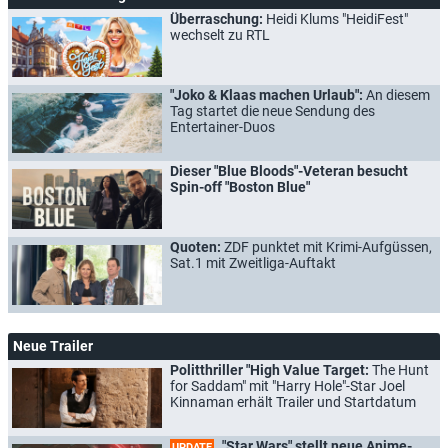
Überraschung:
Heidi Klums "HeidiFest"
wechselt zu RTL
"Joko & Klaas machen Urlaub":
An diesem
Tag startet die neue Sendung des
Entertainer-Duos
Dieser "Blue Bloods"-Veteran besucht
Spin-off "Boston Blue"
Quoten:
ZDF punktet mit Krimi-Aufgüssen,
Sat.1 mit Zweitliga-Auftakt
Neue Trailer
Politthriller "High Value Target:
The Hunt
for Saddam" mit "Harry Hole"-Star Joel
Kinnaman erhält Trailer und Startdatum
"Star Wars" stellt neue Anime-
UPDATE