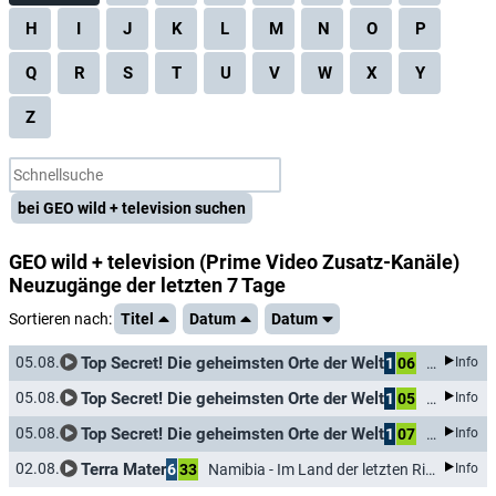
H
I
J
K
L
M
N
O
P
Q
R
S
T
U
V
W
X
Y
Z
bei GEO wild + television suchen
GEO wild + television
(Prime Video Zusatz-Kanäle)
Neuzugänge der letzten 7 Tage
Sortieren nach:
Titel
Datum
Datum
Top Secret! Die geheimsten Orte der Welt
05.08.
1
06
Mar-a-Lag
Info
Top Secret! Die geheimsten Orte der Welt
05.08.
1
05
Amerikas 
Info
Top Secret! Die geheimsten Orte der Welt
05.08.
1
07
Im Innere
Info
Terra Mater
02.08.
6
33
Namibia - Im Land der letzten Riesen
Info