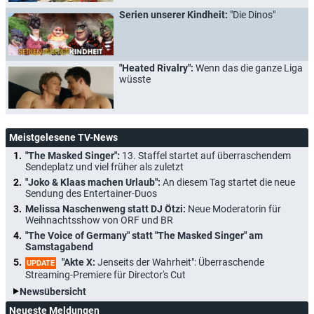
Serien unserer Kindheit:
"Die Dinos"
"Heated Rivalry":
Wenn das die ganze Liga
wüsste
Meistgelesene TV-News
"The Masked Singer":
13. Staffel startet auf überraschendem
Sendeplatz und viel früher als zuletzt
"Joko & Klaas machen Urlaub":
An diesem Tag startet die neue
Sendung des Entertainer-Duos
Melissa Naschenweng statt DJ Ötzi:
Neue Moderatorin für
Weihnachtsshow von ORF und BR
"The Voice of Germany" statt "The Masked Singer" am
Samstagabend
"Akte X:
Jenseits der Wahrheit": Überraschende
UPDATE
Streaming-Premiere für Director's Cut
Newsübersicht
Neueste Meldungen