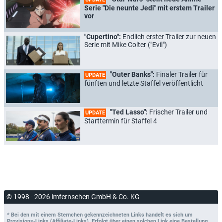
Serie "Die neunte Jedi" mit erstem Trailer
vor
"Cupertino":
Endlich erster Trailer zur neuen
Serie mit Mike Colter ("Evil")
"Outer Banks":
Finaler Trailer für
UPDATE
fünften und letzte Staffel veröffentlicht
"Ted Lasso":
Frischer Trailer und
UPDATE
Starttermin für Staffel 4
© 1998 - 2026 imfernsehen GmbH & Co. KG
* Bei den mit einem Sternchen gekennzeichneten Links handelt es sich um
Provisions-Links (Affiliate-Links). Erfolgt über einen solchen Link eine Bestellung,