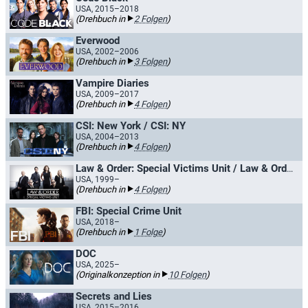
USA, 2015–2018
(Drehbuch in
2 Folgen
)
Everwood
USA, 2002–2006
(Drehbuch in
3 Folgen
)
Vampire Diaries
USA, 2009–2017
(Drehbuch in
4 Folgen
)
CSI: New York / CSI: NY
USA, 2004–2013
(Drehbuch in
4 Folgen
)
Law & Order: Special Victims Unit / Law & Order: New York
USA, 1999–
(Drehbuch in
4 Folgen
)
FBI: Special Crime Unit
USA, 2018–
(Drehbuch in
1 Folge
)
DOC
USA, 2025–
(Originalkonzeption in
10 Folgen
)
Secrets and Lies
USA, 2015–2016