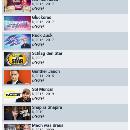
D, 2016–2017
(Regie)
Glücksrad
D, 2016–2017
(Regie)
Ruck Zuck
D, 2016–2017
(Regie)
Schlag den Star
D, 2009–
(Regie)
Günther Jauch
D, 2011–2015
(Regie)
So! Muncu!
D, 2015–2019
(Regie)
Shapira Shapira
D, 2019
(Regie)
Mach was draus