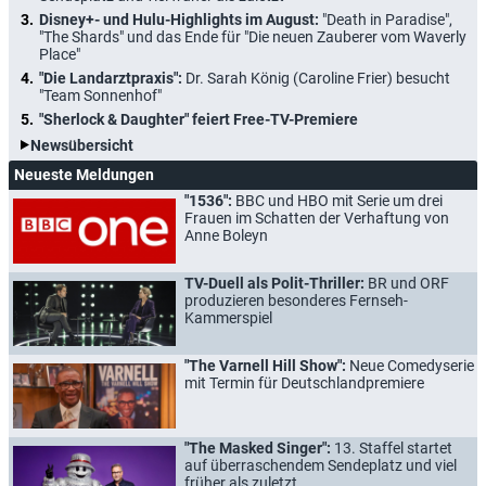
Disney+- und Hulu-Highlights im August:
"Death in Paradise",
"The Shards" und das Ende für "Die neuen Zauberer vom Waverly
Place"
"Die Landarztpraxis":
Dr. Sarah König (Caroline Frier) besucht
"Team Sonnenhof"
"Sherlock & Daughter" feiert Free-TV-Premiere
Newsübersicht
Neueste Meldungen
"1536":
BBC und HBO mit Serie um drei
Frauen im Schatten der Verhaftung von
Anne Boleyn
TV-Duell als Polit-Thriller:
BR und ORF
produzieren besonderes Fernseh-
Kammerspiel
"The Varnell Hill Show":
Neue Comedyserie
mit Termin für Deutschlandpremiere
"The Masked Singer":
13. Staffel startet
auf überraschendem Sendeplatz und viel
früher als zuletzt