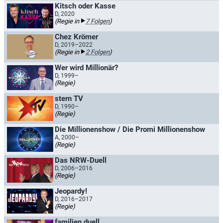
Kitsch oder Kasse
D, 2020
(Regie in
7 Folgen
)
Chez Krömer
D, 2019–2022
(Regie in
2 Folgen
)
Wer wird Millionär?
D, 1999–
(Regie)
stern TV
D, 1990–
(Regie)
Die Millionenshow / Die Promi Millionenshow
A, 2000–
(Regie)
Das NRW-Duell
D, 2006–2016
(Regie)
Jeopardy!
D, 2016–2017
(Regie)
familien duell