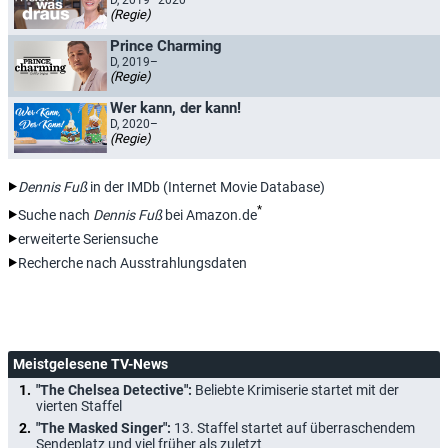
D, 2019–2020
(Regie)
Prince Charming
D, 2019–
(Regie)
Wer kann, der kann!
D, 2020–
(Regie)
Dennis Fuß
in der IMDb (Internet Movie Database)
*
Suche nach
Dennis Fuß
bei Amazon.de
erweiterte Seriensuche
Recherche nach Ausstrahlungsdaten
Meistgelesene TV-News
"The Chelsea Detective":
Beliebte Krimiserie startet mit der
vierten Staffel
"The Masked Singer":
13. Staffel startet auf überraschendem
Sendeplatz und viel früher als zuletzt