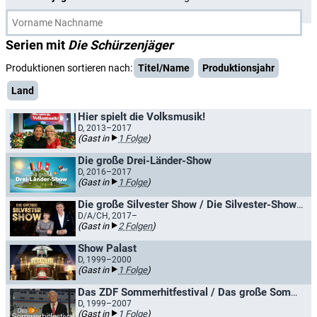
Serien mit
Die Schürzenjäger
Produktionen sortieren nach:
Titel/Name
Produktionsjahr
Land
Hier spielt die Volksmusik!
D, 2013–2017
(Gast in
1 Folge
)
Die große Drei-Länder-Show
D, 2016–2017
(Gast in
1 Folge
)
Die große Silvester Show / Die Silvester-Showparty
D/A/CH, 2017–
(Gast in
2 Folgen
)
Show Palast
D, 1999–2000
(Gast in
1 Folge
)
Das ZDF Sommerhitfestival / Das große Sommer-Hit-Festival
D, 1999–2007
(Gast in
1 Folge
)