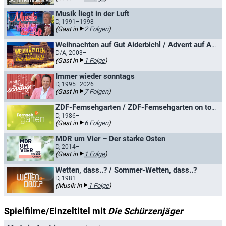
Musik liegt in der Luft
D, 1991–1998
(Gast in
2 Folgen
)
Weihnachten auf Gut Aiderbichl / Advent auf Aiderbichl
D/A, 2003–
(Gast in
1 Folge
)
Immer wieder sonntags
D, 1995–2026
(Gast in
7 Folgen
)
ZDF-Fernsehgarten / ZDF-Fernsehgarten on tour
D, 1986–
(Gast in
6 Folgen
)
MDR um Vier – Der starke Osten
D, 2014–
(Gast in
1 Folge
)
Wetten, dass..? / Sommer-Wetten, dass..?
D, 1981–
(Musik in
1 Folge
)
Spielfilme/Einzeltitel mit
Die Schürzenjäger