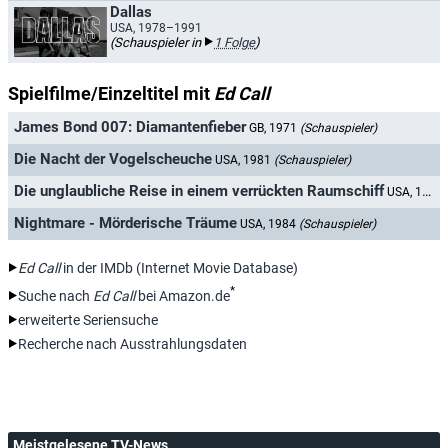
Dallas
USA, 1978–1991
(Schauspieler in
1 Folge
)
Spielfilme/Einzeltitel mit
Ed Call
James Bond 007: Diamantenfieber
GB, 1971
(Schauspieler)
Die Nacht der Vogelscheuche
USA, 1981
(Schauspieler)
Die unglaubliche Reise in einem verrückten Raumschiff
USA, 1982
Nightmare - Mörderische Träume
USA, 1984
(Schauspieler)
Ed Call
in der IMDb (Internet Movie Database)
*
Suche nach
Ed Call
bei Amazon.de
erweiterte Seriensuche
Recherche nach Ausstrahlungsdaten
Meistgelesene TV-News