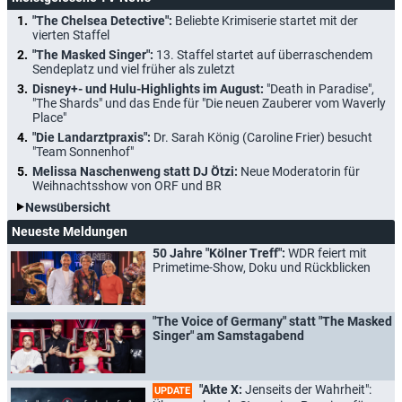
"The Chelsea Detective":
Beliebte Krimiserie startet mit der
vierten Staffel
"The Masked Singer":
13. Staffel startet auf überraschendem
Sendeplatz und viel früher als zuletzt
Disney+- und Hulu-Highlights im August:
"Death in Paradise",
"The Shards" und das Ende für "Die neuen Zauberer vom Waverly
Place"
"Die Landarztpraxis":
Dr. Sarah König (Caroline Frier) besucht
"Team Sonnenhof"
Melissa Naschenweng statt DJ Ötzi:
Neue Moderatorin für
Weihnachtsshow von ORF und BR
Newsübersicht
Neueste Meldungen
50 Jahre "Kölner Treff":
WDR feiert mit
Primetime-Show, Doku und Rückblicken
"The Voice of Germany" statt "The Masked
Singer" am Samstagabend
"Akte X:
Jenseits der Wahrheit":
UPDATE