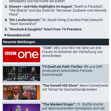
Sendeplatz und viel früher als zuletzt
Disney+- und Hulu-Highlights im August:
"Death in Paradise",
"The Shards" und das Ende für "Die neuen Zauberer vom Waverly
Place"
"Die Landarztpraxis":
Dr. Sarah König (Caroline Frier) besucht
"Team Sonnenhof"
"Sherlock & Daughter" feiert Free-TV-Premiere
Newsübersicht
Neueste Meldungen
"1536":
BBC und HBO mit Serie um drei
Frauen im Schatten der Verhaftung von
Anne Boleyn
TV-Duell als Polit-Thriller:
BR und ORF
produzieren besonderes Fernseh-
Kammerspiel
"The Varnell Hill Show":
Neue Comedyserie
mit Termin für Deutschlandpremiere
"The Masked Singer":
13. Staffel startet
auf überraschendem Sendeplatz und viel