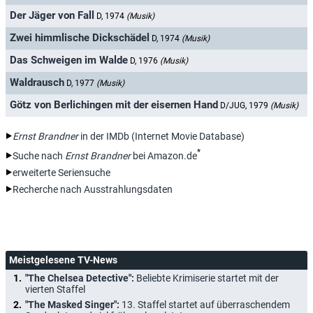
Der Jäger von Fall
D, 1974
(Musik)
Zwei himmlische Dickschädel
D, 1974
(Musik)
Das Schweigen im Walde
D, 1976
(Musik)
Waldrausch
D, 1977
(Musik)
Götz von Berlichingen mit der eisernen Hand
D/JUG, 1979
(Musik)
Ernst Brandner
in der IMDb (Internet Movie Database)
*
Suche nach
Ernst Brandner
bei Amazon.de
erweiterte Seriensuche
Recherche nach Ausstrahlungsdaten
Meistgelesene TV-News
"The Chelsea Detective":
Beliebte Krimiserie startet mit der
vierten Staffel
"The Masked Singer":
13. Staffel startet auf überraschendem