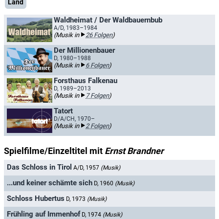
Land
Waldheimat / Der Waldbauernbub
A/D, 1983–1984
(Musik in
26 Folgen
)
Der Millionenbauer
D, 1980–1988
(Musik in
6 Folgen
)
Forsthaus Falkenau
D, 1989–2013
(Musik in
7 Folgen
)
Tatort
D/A/CH, 1970–
(Musik in
2 Folgen
)
Spielfilme/Einzeltitel mit
Ernst Brandner
Das Schloss in Tirol
A/D, 1957
(Musik)
...und keiner schämte sich
D, 1960
(Musik)
Schloss Hubertus
D, 1973
(Musik)
Frühling auf Immenhof
D, 1974
(Musik)