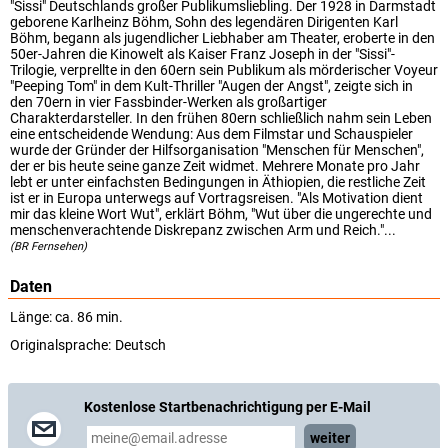
"Sissi" Deutschlands großer Publikumsliebling. Der 1928 in Darmstadt
geborene Karlheinz Böhm, Sohn des legendären Dirigenten Karl
Böhm, begann als jugendlicher Liebhaber am Theater, eroberte in den
50er-Jahren die Kinowelt als Kaiser Franz Joseph in der "Sissi"-
Trilogie, verprellte in den 60ern sein Publikum als mörderischer Voyeur
"Peeping Tom" in dem Kult-Thriller "Augen der Angst", zeigte sich in
den 70ern in vier Fassbinder-Werken als großartiger
Charakterdarsteller. In den frühen 80ern schließlich nahm sein Leben
eine entscheidende Wendung: Aus dem Filmstar und Schauspieler
wurde der Gründer der Hilfsorganisation "Menschen für Menschen",
der er bis heute seine ganze Zeit widmet. Mehrere Monate pro Jahr
lebt er unter einfachsten Bedingungen in Äthiopien, die restliche Zeit
ist er in Europa unterwegs auf Vortragsreisen. "Als Motivation dient
mir das kleine Wort Wut", erklärt Böhm, "Wut über die ungerechte und
menschenverachtende Diskrepanz zwischen Arm und Reich."...
(BR Fernsehen)
Daten
Länge: ca. 86 min.
Originalsprache:
Deutsch
Kostenlose Startbenachrichtigung per E-Mail
weiter