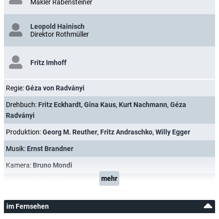
Makler Rabensteiner
Leopold Hainisch
Direktor Rothmüller
Fritz Imhoff
Regie:
Géza von Radványi
Drehbuch:
Fritz Eckhardt
,
Gina Kaus
,
Kurt Nachmann
,
Géza
Radványi
Produktion:
Georg M. Reuther
,
Fritz Andraschko
,
Willy Egger
Musik:
Ernst Brandner
Kamera:
Bruno Mondi
mehr
Regieassistenz:
Holger Lussmann
im Fernsehen