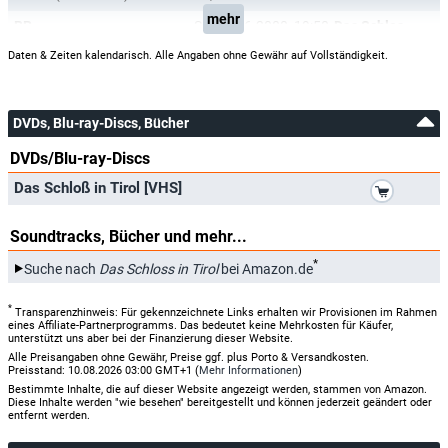
mehr
BR
So, 18.06.2000
19:50
Das Schloss in Tirol
Daten & Zeiten kalendarisch. Alle Angaben ohne Gewähr auf Vollständigkeit.
DVDs, Blu-ray-Discs, Bücher
DVDs/Blu-ray-Discs
*
Das Schloß in Tirol [VHS]
Soundtracks, Bücher und mehr...
*
Suche nach
Das Schloss in Tirol
bei Amazon.de
*
Transparenzhinweis: Für gekennzeichnete Links erhalten wir Provisionen im Rahmen
eines Affiliate-Partnerprogramms. Das bedeutet keine Mehrkosten für Käufer,
unterstützt uns aber bei der Finanzierung dieser Website.
Alle Preisangaben ohne Gewähr, Preise ggf. plus Porto & Versandkosten.
Preisstand: 10.08.2026 03:00 GMT+1 (
Mehr Informationen
)
Bestimmte Inhalte, die auf dieser Website angezeigt werden, stammen von Amazon.
Diese Inhalte werden "wie besehen" bereitgestellt und können jederzeit geändert oder
entfernt werden.