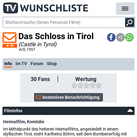
Das Schloss in Tirol
(Castle in Tyrol)
30
A/D
, 1957
Info
im TV
Forum
Shop
30
Fans
Wertung
Filminfos
Heimatfilm
,
Komödie
Im Mittelpunkt des heiteren Heimatfilms, angesiedelt in einem
idyllischen Tirol, steht Karlheinz Böhm, seit dem Bombenerfolg mit