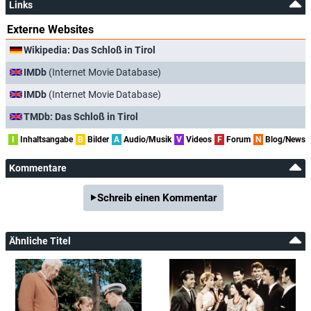
Links
Externe Websites
Wikipedia: Das Schloß in Tirol
IMDb
(Internet Movie Database)
IMDb
(Internet Movie Database)
TMDb: Das Schloß in Tirol
I
Inhaltsangabe
B
Bilder
A
Audio/Musik
V
Videos
F
Forum
N
Blog/News
Kommentare
Schreib einen Kommentar
Ähnliche Titel