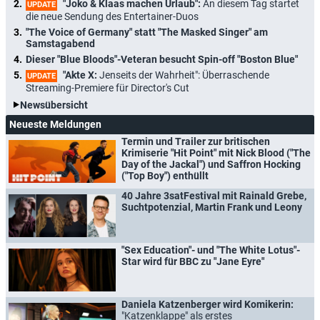
"Joko & Klaas machen Urlaub":
An diesem Tag startet
UPDATE
die neue Sendung des Entertainer-Duos
"The Voice of Germany" statt "The Masked Singer" am
Samstagabend
Dieser "Blue Bloods"-Veteran besucht Spin-off "Boston Blue"
"Akte X:
Jenseits der Wahrheit": Überraschende
UPDATE
Streaming-Premiere für Director's Cut
Newsübersicht
Neueste Meldungen
Termin und Trailer zur britischen
Krimiserie "Hit Point" mit Nick Blood ("The
Day of the Jackal") und Saffron Hocking
("Top Boy") enthüllt
40 Jahre 3satFestival mit Rainald Grebe,
Suchtpotenzial, Martin Frank und Leony
"Sex Education"- und "The White Lotus"-
Star wird für BBC zu "Jane Eyre"
Daniela Katzenberger wird Komikerin:
"Katzenklappe" als erstes