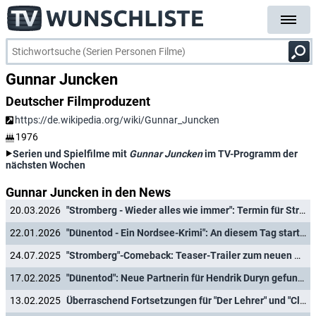
Gunnar Juncken
Deutscher Filmproduzent
https://de.wikipedia.org/wiki/Gunnar_Juncken
1976
Serien und Spielfilme mit
Gunnar Juncken
im TV-Programm der
nächsten Wochen
Gunnar Juncken in den News
20.03.2026
"Stromberg - Wieder alles wie immer": Termin für Streaming-Start des Kino-Films verkündet
22.01.2026
"Dünentod - Ein Nordsee-Krimi": An diesem Tag starten die neuen Folgen mit neuer Hauptdarstellerin
24.07.2025
"Stromberg"-Comeback: Teaser-Trailer zum neuen Kinofilm
17.02.2025
"Dünentod": Neue Partnerin für Hendrik Duryn gefunden
13.02.2025
Überraschend Fortsetzungen für "Der Lehrer" und "Club der roten Bänder" angekündigt