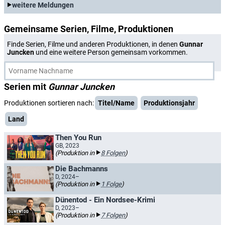
weitere Meldungen
Gemeinsame Serien, Filme, Produktionen
Finde Serien, Filme und anderen Produktionen, in denen
Gunnar
Juncken
und eine weitere Person gemeinsam vorkommen.
Serien mit
Gunnar Juncken
Produktionen sortieren nach:
Titel/Name
Produktionsjahr
Land
Then You Run
GB, 2023
(Produktion in
8 Folgen
)
Die Bachmanns
D, 2024–
(Produktion in
1 Folge
)
Dünentod - Ein Nordsee-Krimi
D, 2023–
(Produktion in
7 Folgen
)