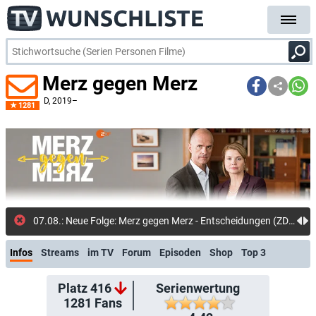
Merz gegen Merz
D
, 2019–
1281
31.07.: Neue Meldung: Die 9 wich
Infos
Streams
im TV
Forum
Episoden
Shop
Top 3
Platz 416
Serienwertung
1281
Fans