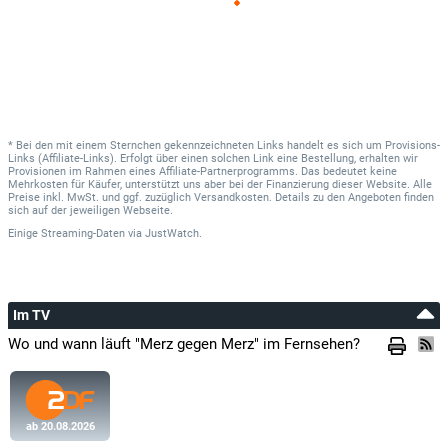
* Bei den mit einem Sternchen gekennzeichneten Links handelt es sich um Provisions-
Links (Affiliate-Links). Erfolgt über einen solchen Link eine Bestellung, erhalten wir
Provisionen im Rahmen eines Affiliate-Partnerprogramms. Das bedeutet keine
Mehrkosten für Käufer, unterstützt uns aber bei der Finanzierung dieser Website. Alle
Preise inkl. MwSt. und ggf. zuzüglich Versandkosten. Details zu den Angeboten finden
sich auf der jeweiligen Webseite.
Einige Streaming-Daten
via
JustWatch.
Im TV
Wo und wann läuft "Merz gegen Merz" im Fernsehen?
ab 20.08.2026