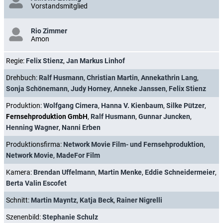
Vorstandsmitglied
Rio Zimmer
Amon
Regie:
Felix Stienz
,
Jan Markus Linhof
Drehbuch:
Ralf Husmann
,
Christian Martin
,
Annekathrin Lang
,
Sonja Schönemann
,
Judy Horney
,
Anneke Janssen
,
Felix Stienz
Produktion:
Wolfgang Cimera
,
Hanna V. Kienbaum
,
Silke Pützer
,
Fernsehproduktion GmbH
,
Ralf Husmann
,
Gunnar Juncken
,
Henning Wagner
,
Nanni Erben
Produktionsfirma:
Network Movie Film- und Fernsehproduktion
,
Network Movie
,
MadeFor Film
Kamera:
Brendan Uffelmann
,
Martin Menke
,
Eddie Schneidermeier
,
Berta Valin Escofet
Schnitt:
Martin Mayntz
,
Katja Beck
,
Rainer Nigrelli
Szenenbild:
Stephanie Schulz