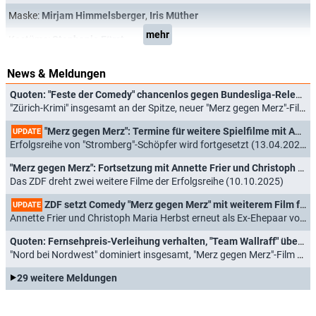
Maske:
Mirjam Himmelsberger
,
Iris Müther
mehr
Kostüme:
Stephanie Fürst
News & Meldungen
Quoten: "Feste der Comedy" chancenlos gegen Bundesliga-Relegation
"Zürich-Krimi" insgesamt an der Spitze, neuer "Merz gegen Merz"-Film enttäuscht (22.05.2026)
"Merz gegen Merz": Termine für weitere Spielfilme mit Annette Frier und Christoph Maria Herbst
UPDATE
Erfolgsreihe von "Stromberg"-Schöpfer wird fortgesetzt (13.04.2026)
"Merz gegen Merz": Fortsetzung mit Annette Frier und Christoph Maria Herbst beschlossen
Das ZDF dreht zwei weitere Filme der Erfolgsreihe (10.10.2025)
ZDF setzt Comedy "Merz gegen Merz" mit weiterem Film fort
UPDATE
Annette Frier und Christoph Maria Herbst erneut als Ex-Ehepaar vor der Kamera (18.04.2024)
Quoten: Fernsehpreis-Verleihung verhalten, "Team Wallraff" überzeugt
"Nord bei Nordwest" dominiert insgesamt, "Merz gegen Merz"-Film solide (29.09.2023)
29 weitere Meldungen