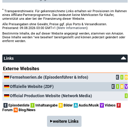
*
Transparenzhinweis: Für gekennzeichnete Links erhalten wir Provisionen im Rahmen
eines Affiliate-Partnerprogramms. Das bedeutet keine Mehrkosten für Käufer,
unterstützt uns aber bei der Finanzierung dieser Website.
Alle Preisangaben ohne Gewähr, Preise ggf. plus Porto & Versandkosten.
Preisstand: 09.08.2026 03:00 GMT+1 (
Mehr Informationen
)
Bestimmte Inhalte, die auf dieser Website angezeigt werden, stammen von Amazon.
Diese Inhalte werden "wie besehen" bereitgestellt und können jederzeit geändert oder
entfernt werden.
Links
Externe Websites
Fernsehserien.de (Episodenführer & Infos)
E
I
B
Offizielle Website (ZDF)
E
I
B
V
Official Production Website (Network Media)
I
E
Episodenliste
I
Inhaltsangabe
B
Bilder
A
Audio/Musik
V
Videos
F
Forum
N
Blog/News
weitere Links