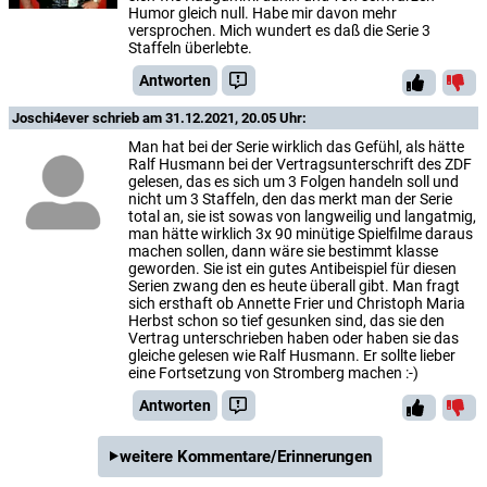
Humor gleich null. Habe mir davon mehr
versprochen. Mich wundert es daß die Serie 3
Staffeln überlebte.
Antworten
Joschi4ever
schrieb am 31.12.2021, 20.05 Uhr:
Man hat bei der Serie wirklich das Gefühl, als hätte
Ralf Husmann bei der Vertragsunterschrift des ZDF
gelesen, das es sich um 3 Folgen handeln soll und
nicht um 3 Staffeln, den das merkt man der Serie
total an, sie ist sowas von langweilig und langatmig,
man hätte wirklich 3x 90 minütige Spielfilme daraus
machen sollen, dann wäre sie bestimmt klasse
geworden. Sie ist ein gutes Antibeispiel für diesen
Serien zwang den es heute überall gibt. Man fragt
sich ersthaft ob Annette Frier und Christoph Maria
Herbst schon so tief gesunken sind, das sie den
Vertrag unterschrieben haben oder haben sie das
gleiche gelesen wie Ralf Husmann. Er sollte lieber
eine Fortsetzung von Stromberg machen :-)
Antworten
weitere Kommentare/Erinnerungen