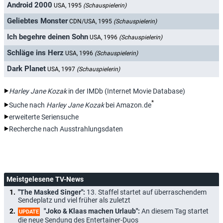
Android 2000
USA, 1995
(Schauspielerin)
Geliebtes Monster
CDN/USA, 1995
(Schauspielerin)
Ich begehre deinen Sohn
USA, 1996
(Schauspielerin)
Schläge ins Herz
USA, 1996
(Schauspielerin)
Dark Planet
USA, 1997
(Schauspielerin)
Harley Jane Kozak
in der IMDb (Internet Movie Database)
*
Suche nach
Harley Jane Kozak
bei Amazon.de
erweiterte Seriensuche
Recherche nach Ausstrahlungsdaten
Meistgelesene TV-News
"The Masked Singer":
13. Staffel startet auf überraschendem
Sendeplatz und viel früher als zuletzt
"Joko & Klaas machen Urlaub":
An diesem Tag startet
UPDATE
die neue Sendung des Entertainer-Duos