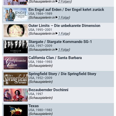
(Schauspielerin in
2 Folgen
)
Ein Engel auf Erden / Der Engel kehrt zurück
USA, 1984–1989
(Schauspielerin in
1 Folge
)
Outer Limits – Die unbekannte Dimension
USA, 1995–2001
(Schauspielerin in
1 Folge
)
Stargate / Stargate Kommando SG-1
USA, 1997–2009
(Schauspielerin in
1 Folge
)
California Clan / Santa Barbara
USA, 1984–1993
(Schauspielerin)
Springfield Story / Die Springfield Story
USA, 1952–2009
(Schauspielerin)
Bezaubernder Dschinni
USA, 1997
(Schauspielerin)
Texas
USA, 1980–1982
(Schauspielerin)