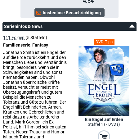
4.54
Serieninfos & News
111 Folgen
(5 Staffeln)
DVD-Tipp
Familienserie, Fantasy
Jonathan Smith ist ein Engel, der
auf die Erde zurückkehrt und den
Menschen Liebe und Verständnis
bringt, besonders, wenn sie in
Schwierigkeiten sind und sonst
niemanden haben. Obwohl
Jonathan überirdische Kräfte
besitzt, versucht er meist mit
Überzeugungskraft und gutem
Beispiel, die Menschen zu
Toleranz und Güte zu führen. Der
Engel hilft Behinderten, Armen,
Kranken und Gebrechlichen und
reist dazu als Arbeiter durchs
Ein Engel auf Erden
Land. Mark Gordon, ein Ex-
Staffel 1 (7 DVDs)
Polizist, hilft ihm bei seinen guten
Taten. Neben Trauer und Humor
ist auch Toleranz und