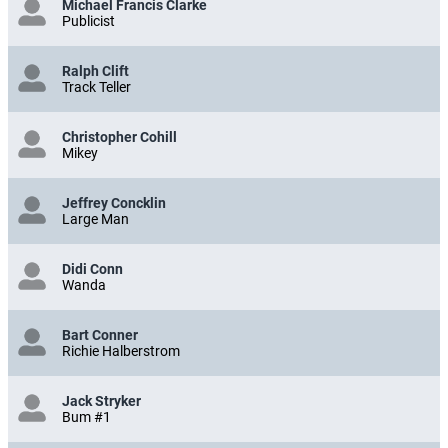
Michael Francis Clarke
Publicist
Ralph Clift
Track Teller
Christopher Cohill
Mikey
Jeffrey Concklin
Large Man
Didi Conn
Wanda
Bart Conner
Richie Halberstrom
Jack Stryker
Bum #1