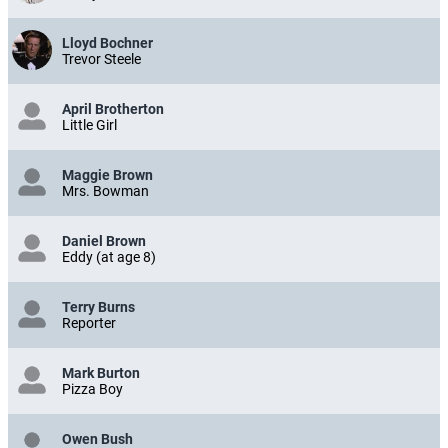
Lloyd Bochner
Trevor Steele
April Brotherton
Little Girl
Maggie Brown
Mrs. Bowman
Daniel Brown
Eddy (at age 8)
Terry Burns
Reporter
Mark Burton
Pizza Boy
Owen Bush