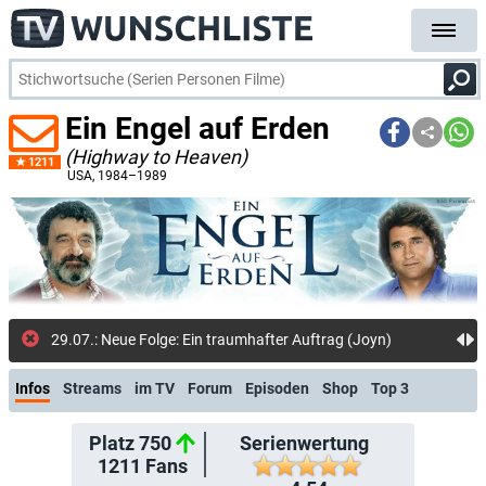
Ein Engel auf Erden
(Highway to Heaven)
1211
USA
, 1984–1989
28.07
Infos
Streams
im TV
Forum
Episoden
Shop
Top 3
Platz 750
Serienwertung
1211
Fans