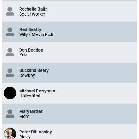
Rochelle Balin
Social Worker
Ned Beatty
Willy / Melvin Rich
Don Beddoe
Kris
Bucklind Beery
Cowboy
Michael Berryman
Höllenfürst
Mary Betten
Mom
Peter Billingsley
Ridley