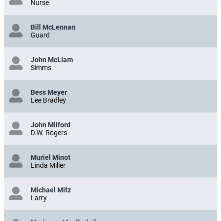
Nurse
Bill McLennan
Guard
John McLiam
Simms
Bess Meyer
Lee Bradley
John Milford
D.W. Rogers
Muriel Minot
Linda Miller
Michael Mitz
Larry