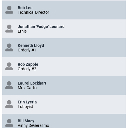
Bob Lee
Technical Director
Jonathan 'Fudge' Leonard
Ernie
Kenneth Lloyd
Orderly #1
Rob Zapple
Orderly #2
Laurel Lockhart
Mrs. Carter
Erin Lyerla
Lobbyist
Bill Macy
Vinny DeGeralimo