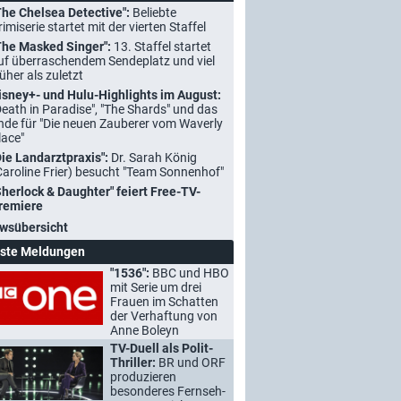
The Chelsea Detective":
Beliebte
rimiserie startet mit der vierten Staffel
The Masked Singer":
13. Staffel startet
uf überraschendem Sendeplatz und viel
rüher als zuletzt
isney+- und Hulu-Highlights im August:
Death in Paradise", "The Shards" und das
nde für "Die neuen Zauberer vom Waverly
lace"
Die Landarztpraxis":
Dr. Sarah König
Caroline Frier) besucht "Team Sonnenhof"
Sherlock & Daughter" feiert Free-TV-
remiere
wsübersicht
ste Meldungen
"1536":
BBC und HBO
mit Serie um drei
Frauen im Schatten
der Verhaftung von
Anne Boleyn
TV-Duell als Polit-
Thriller:
BR und ORF
produzieren
besonderes Fernseh-