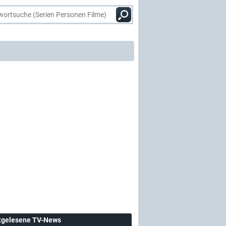
tgelesene TV-News