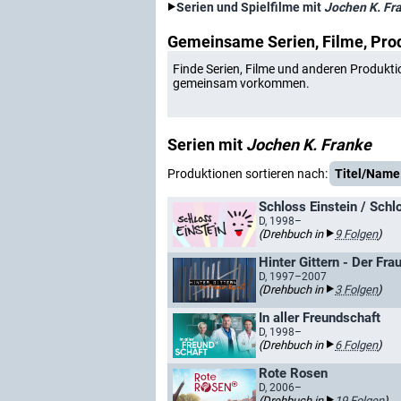
Serien und Spielfilme mit
Jochen K. Fr
Gemeinsame Serien, Filme, Pro
Finde Serien, Filme und anderen Produkti
gemeinsam vorkommen.
Serien mit
Jochen K. Franke
Produktionen sortieren nach:
Titel/Name
Schloss Einstein / Schlo
D, 1998–
(Drehbuch in
9 Folgen
)
Hinter Gittern - Der Fr
D, 1997–2007
(Drehbuch in
3 Folgen
)
In aller Freundschaft
D, 1998–
(Drehbuch in
6 Folgen
)
Rote Rosen
D, 2006–
(Drehbuch in
19 Folgen
)