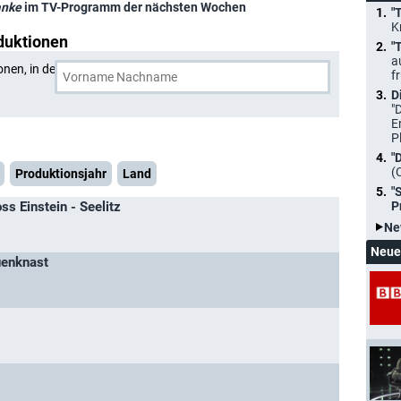
anke
im TV-Programm der nächsten Wochen
"
K
duktionen
"
a
onen, in denen
Jochen K. Franke
und eine weitere Person
f
D
"
E
P
"
(
Produktionsjahr
Land
"
ss Einstein - Seelitz
P
Ne
Neue
auenknast