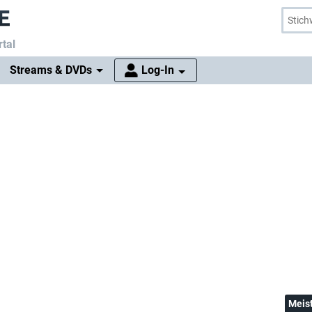
tal
Streams & DVDs
Log-In
Meis