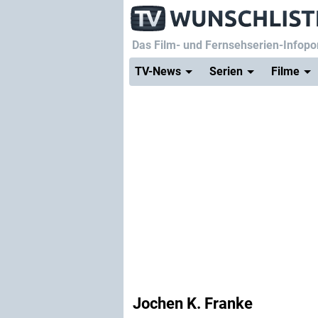
Das Film- und Fernsehserien-Infopor
TV-News
Serien
Filme
Jochen K. Franke