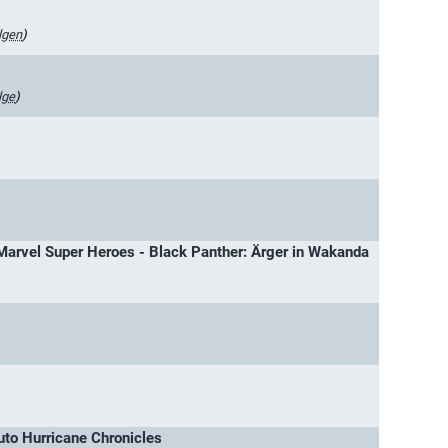
lgen
)
lge
)
Marvel Super Heroes - Black Panther: Ärger in Wakanda
uto Hurricane Chronicles