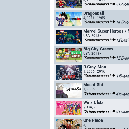
J, 2008–2011
(Schauspielerin in
8 Folge
Dragonball
J, 1986–1989
(Schauspielerin in
14 Folg
Marvel Super Heroes / 
USA, 2013–
(Schauspielerin in
1 Folge
Big City Greens
USA, 2018–
(Schauspielerin in
17 Folg
D.Gray-Man
J, 2006–2016
(Schauspielerin in
4 Folge
Mushi-Shi
J, 2005
(Schauspielerin in
2 Folge
Winx Club
I/USA, 2003–
(Schauspielerin in
8 Folge
One Piece
J, 1999–