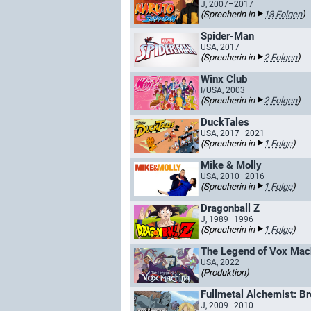
J, 2007–2017
(Sprecherin in
18 Folgen
)
Spider-Man
USA, 2017–
(Sprecherin in
2 Folgen
)
Winx Club
I/USA, 2003–
(Sprecherin in
2 Folgen
)
DuckTales
USA, 2017–2021
(Sprecherin in
1 Folge
)
Mike & Molly
USA, 2010–2016
(Sprecherin in
1 Folge
)
Dragonball Z
J, 1989–1996
(Sprecherin in
1 Folge
)
The Legend of Vox Mac
USA, 2022–
(Produktion)
Fullmetal Alchemist: B
J, 2009–2010