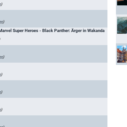
n
)
en
)
Marvel Super Heroes - Black Panther: Ärger in Wakanda
)
en
)
n
)
n
)
n
)