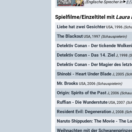
(Englische Sprecher in
8 F
Spielfilme/Einzeltitel mit
Laura 
Liebe hat zwei Gesichter
USA, 1996
(Scha
The Blackout
USA, 1997
(Schauspielerin)
Detektiv Conan - Der tickende Wolken
Detektiv Conan - Das 14. Ziel
J, 1998
(S
Detektiv Conan - Der Magier des letz
Shinobi - Heart Under Blade
J, 2005
(Sch
Mr. Brooks
USA, 2006
(Schauspielerin)
Origin: Spirits of the Past
J, 2006
(Schaus
Ruffian - Die Wunderstute
USA, 2007
(Sc
Resident Evil: Degeneration
J, 2008
(Sch
Naruto Shippuden: The Movie - The Lo
Weihnachten mit der Schwanenprinze