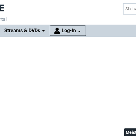
tal
Streams & DVDs
Log-In
Meis