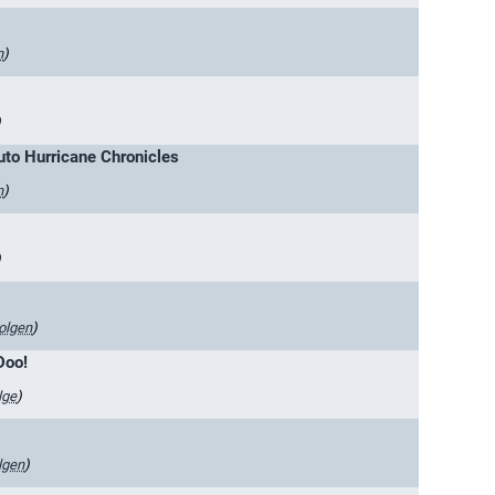
n
)
)
uto Hurricane Chronicles
n
)
)
olgen
)
Doo!
lge
)
lgen
)