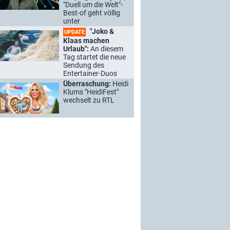
"Duell um die Welt"-
Best-of geht völlig
unter
"Joko &
UPDATE
Klaas machen
Urlaub":
An diesem
Tag startet die neue
Sendung des
Entertainer-Duos
Überraschung:
Heidi
Klums "HeidiFest"
wechselt zu RTL