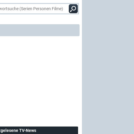
tgelesene TV-News