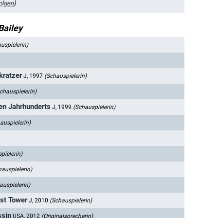
olgen
)
Bailey
uspielerin)
kratzer
J, 1997
(Schauspielerin)
chauspielerin)
ten Jahrhunderts
J, 1999
(Schauspielerin)
auspielerin)
pielerin)
hauspielerin)
auspielerin)
st Tower
J, 2010
(Schauspielerin)
ssin
USA, 2012
(Originalsprecherin)