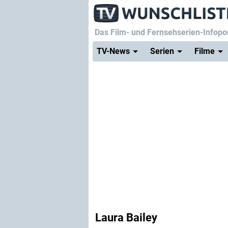
Das Film- und Fernsehserien-Infopor
TV-News
Serien
Filme
Laura Bailey