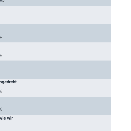
en
)
)
n
)
n
)
)
abgedreht
n
)
n
)
wie wir
)