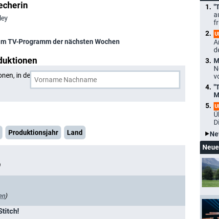
echerin
"
a
ley
f
U
im TV-Programm der nächsten Wochen
A
d
duktionen
M
N
onen, in denen
Laura Bailey
und eine weitere Person
v
"
M
U
Ü
D
Produktionsjahr
Land
Ne
Neue
)
en
)
titch!