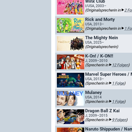
Winx Club
I/USA, 2003–
(Originalsprecherin in
2 Fo
Rick and Morty
USA, 2013–
(Originalsprecherin in
1 Fo
The Mighty Nein
USA, 2025–
(Originalsprecherin)
K-On! / K-ON!!
J, 2009–2010
(Sprecherin in
12 Folgen
)
Marvel Super Heroes / 
USA, 2013–
(Sprecherin in
1 Folge
)
Mulaney
USA, 2014
(Sprecherin in
1 Folge
)
Dragon Ball Z Kai
J, 2009–2015
(Sprecherin in
9 Folgen
)
Naruto Shippuden / Nar