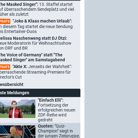
The Masked Singer":
13. Staffel startet
uf überraschendem Sendeplatz und viel
rüher als zuletzt
"Joko & Klaas machen Urlaub":
PDATE
n diesem Tag startet die neue Sendung
es Entertainer-Duos
elissa Naschenweng statt DJ Ötzi:
eue Moderatorin für Weihnachtsshow
on ORF und BR
The Voice of Germany" statt "The
asked Singer" am Samstagabend
"Akte X:
Jenseits der Wahrheit":
PDATE
berraschende Streaming-Premiere für
irector's Cut
wsübersicht
ste Meldungen
"Einfach Elli":
Fortsetzung der
erfolgreichen neuen
ZDF-Reihe wird
gedreht
Quoten:
"Quiz-
Champion" siegt in
der jungen Zielgruppe,