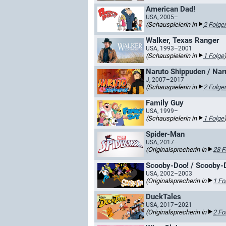
American Dad!
USA, 2005–
(Schauspielerin in
2 Folge
Walker, Texas Ranger
USA, 1993–2001
(Schauspielerin in
1 Folge
Naruto Shippuden / Nar
J, 2007–2017
(Schauspielerin in
2 Folge
Family Guy
USA, 1999–
(Schauspielerin in
1 Folge
Spider-Man
USA, 2017–
(Originalsprecherin in
28 F
Scooby-Doo! / Scooby-
USA, 2002–2003
(Originalsprecherin in
1 Fo
DuckTales
USA, 2017–2021
(Originalsprecherin in
2 Fo