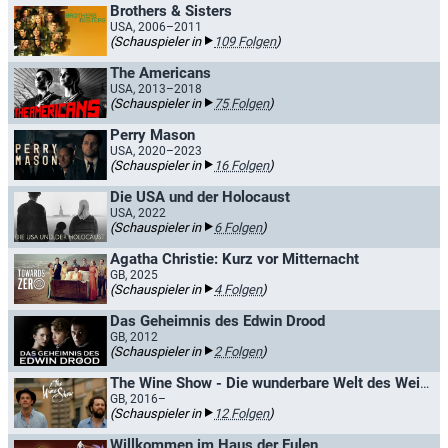
Brothers & Sisters
USA, 2006–2011
(Schauspieler in
109 Folgen
)
The Americans
USA, 2013–2018
(Schauspieler in
75 Folgen
)
Perry Mason
USA, 2020–2023
(Schauspieler in
16 Folgen
)
Die USA und der Holocaust
USA, 2022
(Schauspieler in
6 Folgen
)
Agatha Christie: Kurz vor Mitternacht
GB, 2025
(Schauspieler in
4 Folgen
)
Das Geheimnis des Edwin Drood
GB, 2012
(Schauspieler in
2 Folgen
)
The Wine Show - Die wunderbare Welt des Weins
GB, 2016–
(Schauspieler in
12 Folgen
)
Willkommen im Haus der Eulen