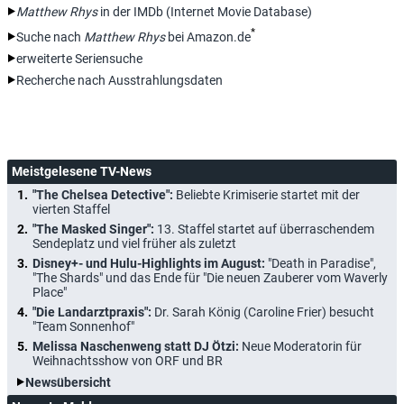
Matthew Rhys
in der IMDb (Internet Movie Database)
*
Suche nach
Matthew Rhys
bei Amazon.de
erweiterte Seriensuche
Recherche nach Ausstrahlungsdaten
Meistgelesene TV-News
"The Chelsea Detective":
Beliebte Krimiserie startet mit der
vierten Staffel
"The Masked Singer":
13. Staffel startet auf überraschendem
Sendeplatz und viel früher als zuletzt
Disney+- und Hulu-Highlights im August:
"Death in Paradise",
"The Shards" und das Ende für "Die neuen Zauberer vom Waverly
Place"
"Die Landarztpraxis":
Dr. Sarah König (Caroline Frier) besucht
"Team Sonnenhof"
Melissa Naschenweng statt DJ Ötzi:
Neue Moderatorin für
Weihnachtsshow von ORF und BR
Newsübersicht