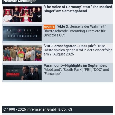
Neueste Meldungen
"The Voice of Germany" statt "The Masked
Singer" am Samstagabend
"Akte X:
Jenseits der Wahrheit":
UPDATE
Überraschende Streaming-Premiere für
Director's Cut
"ZDF-Fernsehgarten - Das Quiz":
Diese
Gäste spielen gegen Kiwi in der Sonderfolge
am 9. August 2026
Paramount+-Highlights im September:
"MobLand", "South Park", "FBI", "DOC" und
"Farscape"
© 1998 - 2026 imfernsehen GmbH & Co. KG