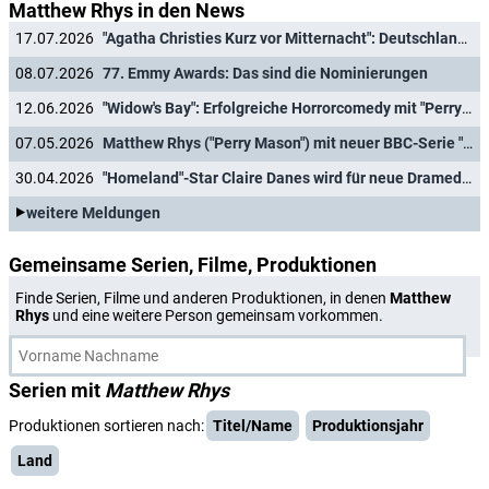
Matthew Rhys in den News
17.07.2026
"Agatha Christies Kurz vor Mitternacht": Deutschlandpremiere zu Christies Geburtstag
08.07.2026
77. Emmy Awards: Das sind die Nominierungen
12.06.2026
"Widow's Bay": Erfolgreiche Horrorcomedy mit "Perry Mason"-Star Matthew Rhys verlängert
07.05.2026
Matthew Rhys ("Perry Mason") mit neuer BBC-Serie "Dragon Slayers"
30.04.2026
"Homeland"-Star Claire Danes wird für neue Dramedy "Lovesick"
weitere Meldungen
Gemeinsame Serien, Filme, Produktionen
Finde Serien, Filme und anderen Produktionen, in denen
Matthew
Rhys
und eine weitere Person gemeinsam vorkommen.
Serien mit
Matthew Rhys
Produktionen sortieren nach:
Titel/Name
Produktionsjahr
Land