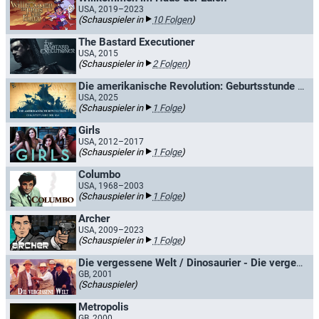
USA, 2019–2023
(Schauspieler in
10 Folgen
)
The Bastard Executioner
USA, 2015
(Schauspieler in
2 Folgen
)
Die amerikanische Revolution: Geburtsstunde der USA
USA, 2025
(Schauspieler in
1 Folge
)
Girls
USA, 2012–2017
(Schauspieler in
1 Folge
)
Columbo
USA, 1968–2003
(Schauspieler in
1 Folge
)
Archer
USA, 2009–2023
(Schauspieler in
1 Folge
)
Die vergessene Welt / Dinosaurier - Die vergessene Welt
GB, 2001
(Schauspieler)
Metropolis
GB, 2000