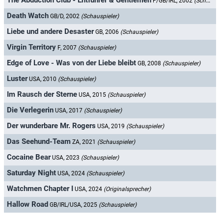
The Abduction Club - Entführer & Gentlemen
F/GB/IRL, 2002
(Schauspieler)
Death Watch
GB/D, 2002
(Schauspieler)
Liebe und andere Desaster
GB, 2006
(Schauspieler)
Virgin Territory
F, 2007
(Schauspieler)
Edge of Love - Was von der Liebe bleibt
GB, 2008
(Schauspieler)
Luster
USA, 2010
(Schauspieler)
Im Rausch der Sterne
USA, 2015
(Schauspieler)
Die Verlegerin
USA, 2017
(Schauspieler)
Der wunderbare Mr. Rogers
USA, 2019
(Schauspieler)
Das Seehund-Team
ZA, 2021
(Schauspieler)
Cocaine Bear
USA, 2023
(Schauspieler)
Saturday Night
USA, 2024
(Schauspieler)
Watchmen Chapter I
USA, 2024
(Originalsprecher)
Hallow Road
GB/IRL/USA, 2025
(Schauspieler)