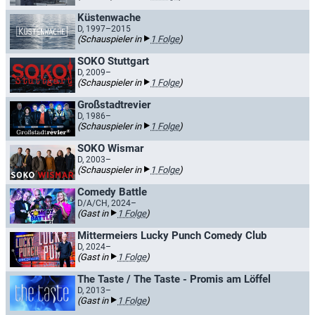
Küstenwache
D, 1997–2015
(Schauspieler in
1 Folge
)
SOKO Stuttgart
D, 2009–
(Schauspieler in
1 Folge
)
Großstadtrevier
D, 1986–
(Schauspieler in
1 Folge
)
SOKO Wismar
D, 2003–
(Schauspieler in
1 Folge
)
Comedy Battle
D/A/CH, 2024–
(Gast in
1 Folge
)
Mittermeiers Lucky Punch Comedy Club
D, 2024–
(Gast in
1 Folge
)
The Taste / The Taste - Promis am Löffel
D, 2013–
(Gast in
1 Folge
)