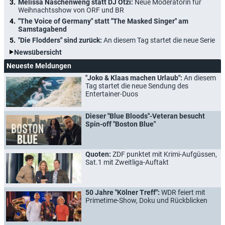
Melissa Naschenweng statt DJ Ötzi:
Neue Moderatorin für
Weihnachtsshow von ORF und BR
"The Voice of Germany" statt "The Masked Singer" am
Samstagabend
"Die Flodders" sind zurück:
An diesem Tag startet die neue Serie
Newsübersicht
Neueste Meldungen
"Joko & Klaas machen Urlaub":
An diesem
Tag startet die neue Sendung des
Entertainer-Duos
Dieser "Blue Bloods"-Veteran besucht
Spin-off "Boston Blue"
Quoten:
ZDF punktet mit Krimi-Aufgüssen,
Sat.1 mit Zweitliga-Auftakt
50 Jahre "Kölner Treff":
WDR feiert mit
Primetime-Show, Doku und Rückblicken