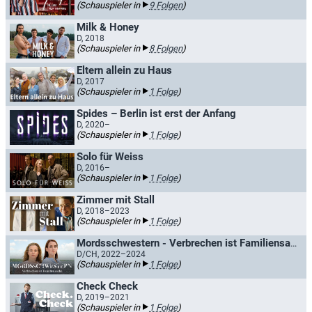
(Schauspieler in
9 Folgen
)
Milk & Honey
D, 2018
(Schauspieler in
8 Folgen
)
Eltern allein zu Haus
D, 2017
(Schauspieler in
1 Folge
)
Spides – Berlin ist erst der Anfang
D, 2020–
(Schauspieler in
1 Folge
)
Solo für Weiss
D, 2016–
(Schauspieler in
1 Folge
)
Zimmer mit Stall
D, 2018–2023
(Schauspieler in
1 Folge
)
Mordsschwestern - Verbrechen ist Familiensache
D/CH, 2022–2024
(Schauspieler in
1 Folge
)
Check Check
D, 2019–2021
(Schauspieler in
1 Folge
)