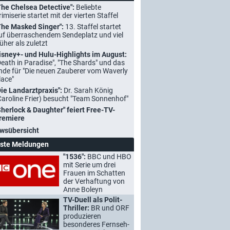
The Chelsea Detective":
Beliebte
rimiserie startet mit der vierten Staffel
The Masked Singer":
13. Staffel startet
uf überraschendem Sendeplatz und viel
rüher als zuletzt
isney+- und Hulu-Highlights im August:
Death in Paradise", "The Shards" und das
nde für "Die neuen Zauberer vom Waverly
lace"
Die Landarztpraxis":
Dr. Sarah König
Caroline Frier) besucht "Team Sonnenhof"
Sherlock & Daughter" feiert Free-TV-
remiere
wsübersicht
ste Meldungen
"1536":
BBC und HBO
mit Serie um drei
Frauen im Schatten
der Verhaftung von
Anne Boleyn
TV-Duell als Polit-
Thriller:
BR und ORF
produzieren
besonderes Fernseh-