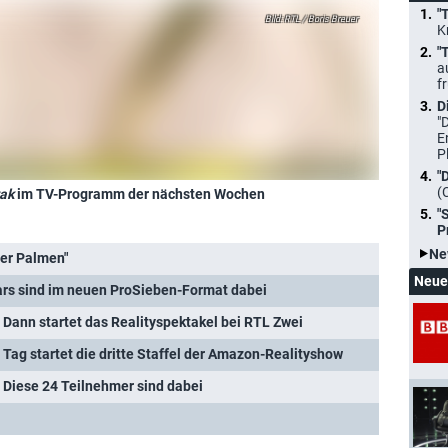
"
RTL / Boris Breuer
K
"
a
f
D
"
E
P
"
(
ak
im TV-Programm der nächsten Wochen
"
P
Ne
ter Palmen"
Neue
tars sind im neuen ProSieben-Format dabei
: Dann startet das Realityspektakel bei RTL Zwei
 Tag startet die dritte Staffel der Amazon-Realityshow
: Diese 24 Teilnehmer sind dabei