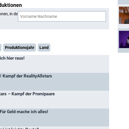
duktionen
onen, in denen
Maurice Dziwak
und eine weitere Person
Produktionsjahr
Land
ich hier raus!
/ Kampf der RealityAllstars
ars – Kampf der Promipaare
Für Geld mache ich alles!