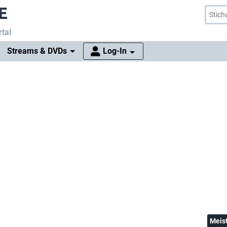
tal
Streams & DVDs
Log-In
Meis