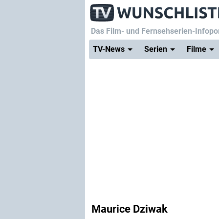
Das Film- und Fernsehserien-Infopor
TV-News
Serien
Filme
Maurice Dziwak