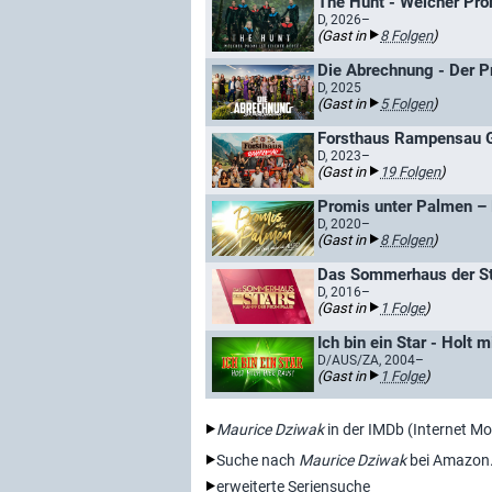
The Hunt - Welcher Prom
D, 2026–
(Gast in
8 Folgen
)
Die Abrechnung - Der 
D, 2025
(Gast in
5 Folgen
)
Forsthaus Rampensau 
D, 2023–
(Gast in
19 Folgen
)
Promis unter Palmen – 
D, 2020–
(Gast in
8 Folgen
)
Das Sommerhaus der St
D, 2016–
(Gast in
1 Folge
)
Ich bin ein Star - Holt m
D/AUS/ZA, 2004–
(Gast in
1 Folge
)
Maurice Dziwak
in der IMDb (Internet M
Suche nach
Maurice Dziwak
bei Amazon
erweiterte Seriensuche