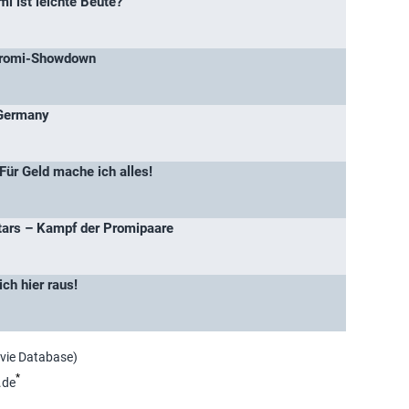
i ist leichte Beute?
Promi-Showdown
Germany
Für Geld mache ich alles!
ars – Kampf der Promipaare
ich hier raus!
ovie Database)
*
.de