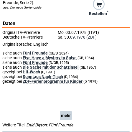
Freunde, Serie 2).
aus: Der neue Serienguide
*
Bestellen
Daten
Original TV-Premiere
Mo, 03.07.1978 (ITV1)
Deutsche TV-Premiere
Sa, 30.
09.1978
(
ZDF
)
Originalsprache:
Englisch
siehe auch
Fünf Freunde
(GB/D, 2024)
siehe auch
Five Have a Mystery to Solve
(GB, 1964)
siehe auch
Fünf Freunde
(D/GB, 1995)
siehe auch
Die Sache mit der Schatzinsel
(GB, 1957)
gezeigt bei
Hit-Woch
(D, 1991)
gezeigt bei
Sonntags Nach-Tisch
(D, 1984)
gezeigt bei
ZDF-Ferienprogramm für Kinder
(D, 1979)
mehr
Weitere Titel:
Enid Blyton: Fünf Freunde