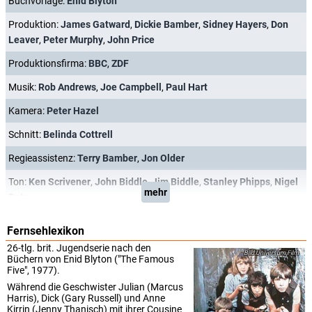
Buchvorlage:
Enid Blyton
Produktion:
James Gatward
,
Dickie Bamber
,
Sidney Hayers
,
Don
Leaver
,
Peter Murphy
,
John Price
Produktionsfirma:
BBC
,
ZDF
Musik:
Rob Andrews
,
Joe Campbell
,
Paul Hart
Kamera:
Peter Hazel
Schnitt:
Belinda Cottrell
Regieassistenz:
Terry Bamber
,
Jon Older
Ton:
Ken Scrivener
,
John Biddle
,
Jim Biddle
,
Stanley Phipps
,
Nigel
mehr
Bate
Fernsehlexikon
26-tlg. brit. Jugendserie nach den
Universum Film
Büchern von Enid Blyton ("The Famous
Five", 1977).
Während die Geschwister Julian (Marcus
Harris), Dick (Gary Russell) und Anne
Kirrin (Jenny Thanisch) mit ihrer Cousine