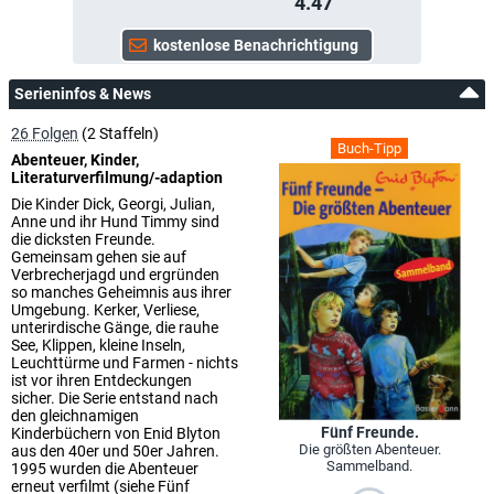
4.47
Serieninfos & News
26 Folgen
(2 Staffeln)
Buch-Tipp
Abenteuer, Kinder,
Literaturverfilmung/-adaption
Die Kinder Dick, Georgi, Julian,
Anne und ihr Hund Timmy sind
die dicksten Freunde.
Gemeinsam gehen sie auf
Verbrecherjagd und ergründen
so manches Geheimnis aus ihrer
Umgebung. Kerker, Verliese,
unterirdische Gänge, die rauhe
See, Klippen, kleine Inseln,
Leuchttürme und Farmen - nichts
ist vor ihren Entdeckungen
sicher. Die Serie entstand nach
den gleichnamigen
Fünf Freunde.
Kinderbüchern von Enid Blyton
Die größten Abenteuer.
aus den 40er und 50er Jahren.
Sammelband.
1995 wurden die Abenteuer
erneut verfilmt (siehe Fünf