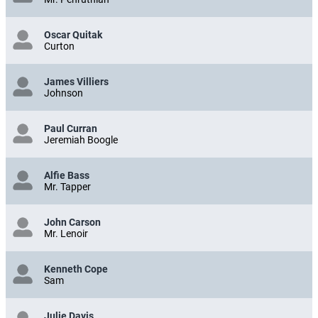
Oscar Quitak
Curton
James Villiers
Johnson
Paul Curran
Jeremiah Boogle
Alfie Bass
Mr. Tapper
John Carson
Mr. Lenoir
Kenneth Cope
Sam
Julie Davis