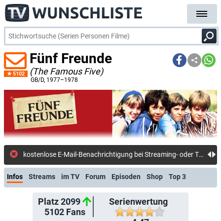
Fünf Freunde
(The Famous Five)
5102
GB/D
, 1977–1978
kostenlose E-Mail-Benachrichtigung bei Streaming- oder TV-Start
Infos
Streams
im TV
Forum
Episoden
Shop
Top 3
Platz 2099
Serienwertung
5102
Fans