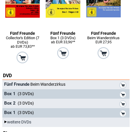
Fünf Freunde
Fünf Freunde
Fünf Freunde
Collector's Edition (7
Box 1 (3 DVDs)
Beim Wanderzirkus
DVDs)
ab EUR 33,96**
EUR 27,95
ab EUR 73,83**
DVD
*
Fünf Freunde
Beim Wanderzirkus
*
Box 1
(3 DVDs)
*
Box 2
(3 DVDs)
*
Box 1
(3 DVDs)
weitere DVDs