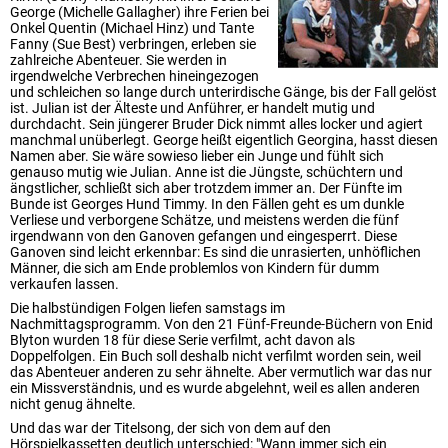
George (Michelle Gallagher) ihre Ferien bei
Onkel Quentin (Michael Hinz) und Tante
Fanny (Sue Best) verbringen, erleben sie
zahlreiche Abenteuer. Sie werden in
irgendwelche Verbrechen hineingezogen
und schleichen so lange durch unterirdische Gänge, bis der Fall gelöst
ist. Julian ist der Älteste und Anführer, er handelt mutig und
durchdacht. Sein jüngerer Bruder Dick nimmt alles locker und agiert
manchmal unüberlegt. George heißt eigentlich Georgina, hasst diesen
Namen aber. Sie wäre sowieso lieber ein Junge und fühlt sich
genauso mutig wie Julian. Anne ist die Jüngste, schüchtern und
ängstlicher, schließt sich aber trotzdem immer an. Der Fünfte im
Bunde ist Georges Hund Timmy. In den Fällen geht es um dunkle
Verliese und verborgene Schätze, und meistens werden die fünf
irgendwann von den Ganoven gefangen und eingesperrt. Diese
Ganoven sind leicht erkennbar: Es sind die unrasierten, unhöflichen
Männer, die sich am Ende problemlos von Kindern für dumm
verkaufen lassen.
Die halbstündigen Folgen liefen samstags im
Nachmittagsprogramm. Von den 21 Fünf-Freunde-Büchern von Enid
Blyton wurden 18 für diese Serie verfilmt, acht davon als
Doppelfolgen. Ein Buch soll deshalb nicht verfilmt worden sein, weil
das Abenteuer anderen zu sehr ähnelte. Aber vermutlich war das nur
ein Missverständnis, und es wurde abgelehnt, weil es allen anderen
nicht genug ähnelte.
Und das war der Titelsong, der sich von dem auf den
Hörspielkassetten deutlich unterschied: "Wann immer sich ein