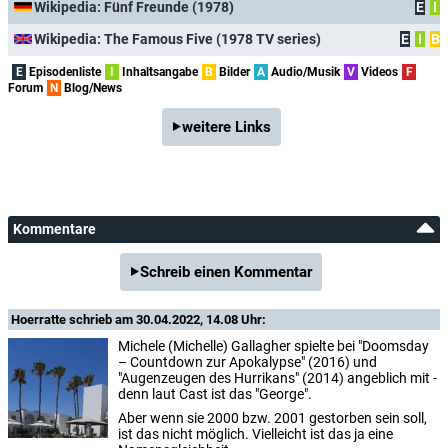
Wikipedia: Fünf Freunde (1978)
E
I
Wikipedia: The Famous Five (1978 TV series)
E
I
B
E
Episodenliste
I
Inhaltsangabe
B
Bilder
A
Audio/Musik
V
Videos
F
Forum
N
Blog/News
weitere Links
Kommentare
Schreib einen Kommentar
Hoerratte
schrieb am 30.04.2022, 14.08 Uhr:
Michele (Michelle) Gallagher spielte bei "Doomsday
– Countdown zur Apokalypse" (2016) und
"Augenzeugen des Hurrikans" (2014) angeblich mit -
denn laut Cast ist das "George".
Aber wenn sie 2000 bzw. 2001 gestorben sein soll,
ist das nicht möglich. Vielleicht ist das ja eine