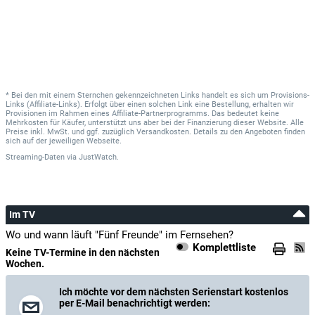
* Bei den mit einem Sternchen gekennzeichneten Links handelt es sich um Provisions-
Links (Affiliate-Links). Erfolgt über einen solchen Link eine Bestellung, erhalten wir
Provisionen im Rahmen eines Affiliate-Partnerprogramms. Das bedeutet keine
Mehrkosten für Käufer, unterstützt uns aber bei der Finanzierung dieser Website. Alle
Preise inkl. MwSt. und ggf. zuzüglich Versandkosten. Details zu den Angeboten finden
sich auf der jeweiligen Webseite.
Streaming-Daten
via
JustWatch.
Im TV
Wo und wann läuft "Fünf Freunde" im Fernsehen?
Komplettliste
Keine TV-Termine in den nächsten
Wochen.
Ich möchte vor dem nächsten Serienstart kostenlos
per E-Mail benachrichtigt werden: