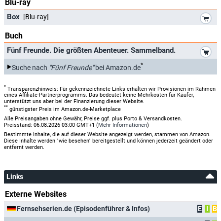
Blu-ray
*
Box
[Blu-ray]
Buch
*
Fünf Freunde. Die größten Abenteuer. Sammelband.
*
Suche nach
"Fünf Freunde"
bei Amazon.de
*
Transparenzhinweis: Für gekennzeichnete Links erhalten wir Provisionen im Rahmen
eines Affiliate-Partnerprogramms. Das bedeutet keine Mehrkosten für Käufer,
unterstützt uns aber bei der Finanzierung dieser Website.
**
günstigster Preis im Amazon.de-Marketplace
Alle Preisangaben ohne Gewähr, Preise ggf. plus Porto & Versandkosten.
Preisstand: 06.08.2026 03:00 GMT+1 (
Mehr Informationen
)
Bestimmte Inhalte, die auf dieser Website angezeigt werden, stammen von Amazon.
Diese Inhalte werden "wie besehen" bereitgestellt und können jederzeit geändert oder
entfernt werden.
Links
Externe Websites
Fernsehserien.de (Episodenführer & Infos)
E
I
B