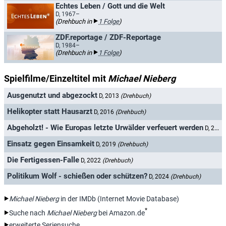
Echtes Leben / Gott und die Welt
D, 1967–
(Drehbuch in
1 Folge
)
ZDF.reportage / ZDF-Reportage
D, 1984–
(Drehbuch in
1 Folge
)
Spielfilme/Einzeltitel mit
Michael Nieberg
Ausgenutzt und abgezockt
D, 2013
(Drehbuch)
Helikopter statt Hausarzt
D, 2016
(Drehbuch)
Abgeholzt! - Wie Europas letzte Urwälder verfeuert werden
D, 2018
Einsatz gegen Einsamkeit
D, 2019
(Drehbuch)
Die Fertigessen-Falle
D, 2022
(Drehbuch)
Politikum Wolf - schießen oder schützen?
D, 2024
(Drehbuch)
Michael Nieberg
in der IMDb (Internet Movie Database)
*
Suche nach
Michael Nieberg
bei Amazon.de
erweiterte Seriensuche