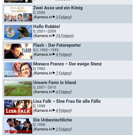
Zwei Asse und ein König
D, 2000
(Kamera in
3 Folgen
)
Hallo Robbie!
D, 2001–2009
(Kamera in
74 Folgen
)
Flash - Der Fotoreporter
D/I, 1992–1993
(Kamera in
4 Folgen
)
Monaco Franze – Der ewige Stenz
D, 1983
(Kamera in
7 Folgen
)
Unsere Farm in Irland
D, 2007–2010
(Kamera in
4 Folgen
)
Lisa Falk – Eine Frau für alle Fälle
D, 1998
(Kamera in
4 Folgen
)
Die Unbestechliche
D, 1998
(Kamera in
2 Folgen
)