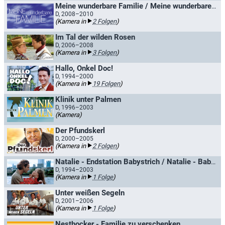
Meine wunderbare Familie / Meine wunderbare Familie ... auf neuen Wegen
D, 2008–2010
(Kamera in
2 Folgen
)
Im Tal der wilden Rosen
D, 2006–2008
(Kamera in
3 Folgen
)
Hallo, Onkel Doc!
D, 1994–2000
(Kamera in
19 Folgen
)
Klinik unter Palmen
D, 1996–2003
(Kamera)
Der Pfundskerl
D, 2000–2005
(Kamera in
2 Folgen
)
Natalie - Endstation Babystrich / Natalie - Babystrich Ostblock
D, 1994–2003
(Kamera in
1 Folge
)
Unter weißen Segeln
D, 2001–2006
(Kamera in
1 Folge
)
Nesthocker - Familie zu verschenken