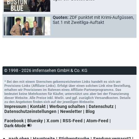
Quoten:
ZDF punktet mit Krimi-Aufgüssen,
Sat.1 mit Zweitliga-Auftakt
© 1998 - 2026 imfernsehen GmbH & Co. KG
* Bei den mit einem Sternchen gekennzeichneten Links handelt es sich um
Provisions-Links (Affiliate-Links). Erfolgt über einen solchen Link eine Bestellung,
erhalten wir Provisionen im Rahmen eines Affiliate-Partnerprogramms. Das
bedeutet keine Mehrkosten für Käufer, unterstützt uns aber bei der Finanzierung
dieser Website. Alle Preise inkl. MwSt. und ggf. zuzüglich Versandkosten. Details
zu den Angeboten finden sich auf der jeweiligen Webseite.
Impressum
Kontakt
Werbung schalten
Datenschutz
Datenschutzeinstellungen
Newsletter
Blog
Facebook
Bluesky
X.com
RSS-Feed
Atom-Feed
Dark-Mode
nach oben
Hauptseite
Stichwortsuche
Sendung verpasst?