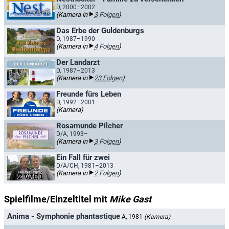
D, 2000–2002
(Kamera in
3 Folgen
)
Das Erbe der Guldenburgs
D, 1987–1990
(Kamera in
4 Folgen
)
Der Landarzt
D, 1987–2013
(Kamera in
23 Folgen
)
Freunde fürs Leben
D, 1992–2001
(Kamera)
Rosamunde Pilcher
D/A, 1993–
(Kamera in
3 Folgen
)
Ein Fall für zwei
D/A/CH, 1981–2013
(Kamera in
2 Folgen
)
Spielfilme/Einzeltitel mit
Mike Gast
Anima - Symphonie phantastique
A, 1981
(Kamera)