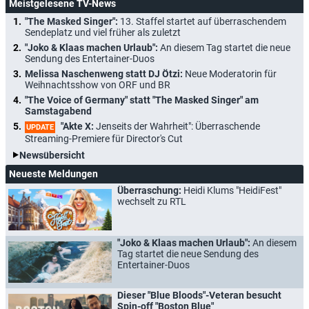
Meistgelesene TV-News
"The Masked Singer":
13. Staffel startet auf überraschendem
Sendeplatz und viel früher als zuletzt
"Joko & Klaas machen Urlaub":
An diesem Tag startet die neue
Sendung des Entertainer-Duos
Melissa Naschenweng statt DJ Ötzi:
Neue Moderatorin für
Weihnachtsshow von ORF und BR
"The Voice of Germany" statt "The Masked Singer" am
Samstagabend
"Akte X:
Jenseits der Wahrheit": Überraschende
UPDATE
Streaming-Premiere für Director's Cut
Newsübersicht
Neueste Meldungen
Überraschung:
Heidi Klums "HeidiFest"
wechselt zu RTL
"Joko & Klaas machen Urlaub":
An diesem
Tag startet die neue Sendung des
Entertainer-Duos
Dieser "Blue Bloods"-Veteran besucht
Spin-off "Boston Blue"