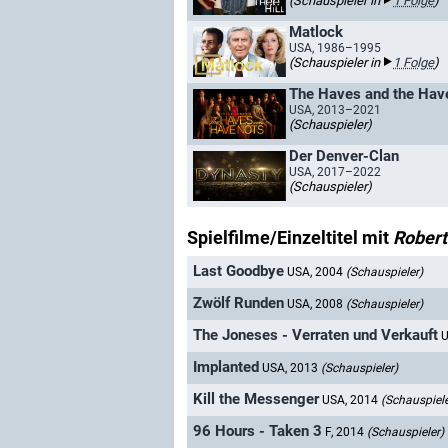
(Schauspieler in
1 Folge
)
Matlock
USA, 1986–1995
(Schauspieler in
1 Folge
)
The Haves and the Hav
USA, 2013–2021
(Schauspieler)
Der Denver-Clan
USA, 2017–2022
(Schauspieler)
Spielfilme/Einzeltitel mit
Robert
Last Goodbye
USA, 2004
(Schauspieler)
Zwölf Runden
USA, 2008
(Schauspieler)
The Joneses - Verraten und Verkauft
U
Implanted
USA, 2013
(Schauspieler)
Kill the Messenger
USA, 2014
(Schauspiele
96 Hours - Taken 3
F, 2014
(Schauspieler)