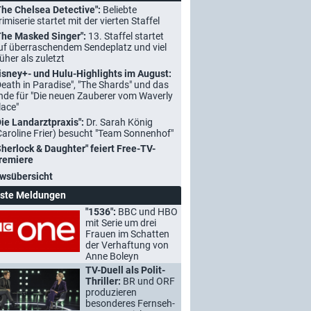
The Chelsea Detective":
Beliebte
rimiserie startet mit der vierten Staffel
The Masked Singer":
13. Staffel startet
uf überraschendem Sendeplatz und viel
rüher als zuletzt
isney+- und Hulu-Highlights im August:
Death in Paradise", "The Shards" und das
nde für "Die neuen Zauberer vom Waverly
lace"
Die Landarztpraxis":
Dr. Sarah König
Caroline Frier) besucht "Team Sonnenhof"
Sherlock & Daughter" feiert Free-TV-
remiere
wsübersicht
ste Meldungen
"1536":
BBC und HBO
mit Serie um drei
Frauen im Schatten
der Verhaftung von
Anne Boleyn
TV-Duell als Polit-
Thriller:
BR und ORF
produzieren
besonderes Fernseh-