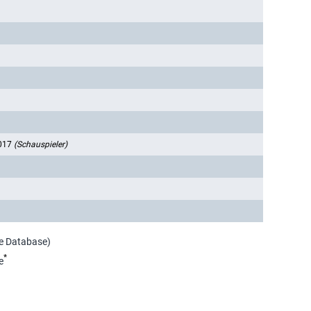
2017
(Schauspieler)
ie Database)
*
e