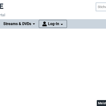
tal
Streams & DVDs
Log-In
Meis