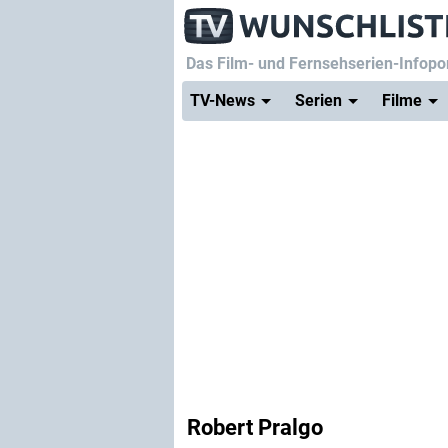
Das Film- und Fernsehserien-Infopor
TV-News
Serien
Filme
Robert Pralgo