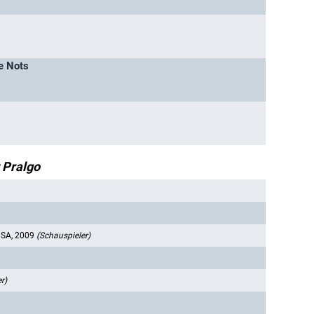
e Nots
 Pralgo
SA, 2009
(Schauspieler)
r)