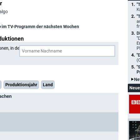
r
"
K
algo
"
a
f
o
im TV-Programm der nächsten Wochen
D
duktionen
"
E
onen, in denen
Robert Pralgo
und eine weitere Person
P
"
(
"
P
Ne
Produktionsjahr
Land
Neue
achen