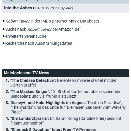
Into the Ashes
USA, 2019
(Schauspieler)
Robert Taylor
in der IMDb (Internet Movie Database)
*
Suche nach
Robert Taylor
bei Amazon.de
erweiterte Seriensuche
Recherche nach Ausstrahlungsdaten
Meistgelesene TV-News
"The Chelsea Detective":
Beliebte Krimiserie startet mit der
vierten Staffel
"The Masked Singer":
13. Staffel startet auf überraschendem
Sendeplatz und viel früher als zuletzt
Disney+- und Hulu-Highlights im August:
"Death in Paradise",
"The Shards" und das Ende für "Die neuen Zauberer vom Waverly
Place"
"Die Landarztpraxis":
Dr. Sarah König (Caroline Frier) besucht
"Team Sonnenhof"
"Sherlock & Daughter" feiert Free-TV-Premiere