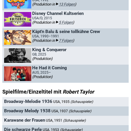
USA, 1992
(Produktion in
13 Folgen
)
Disney Channel Kultserien
USA/D, 2015
(Produktion in
5 Folgen
)
Käpt'n Balu & seine tollkühne Crew
USA, 1990–1991
(Produktion in
7 Folgen
)
King & Conqueror
GB, 2025
(Produktion)
He Had it Coming
AUS, 2025–
(Produktion)
Spielfilme/Einzeltitel mit
Robert Taylor
Broadway-Melodie 1936
USA, 1935
(Schauspieler)
Broadway Melody 1938
USA, 1937
(Schauspieler)
Karawane der Frauen
USA, 1951
(Schauspieler)
Die schwarze Perle
USA, 1953
(Schauspieler)