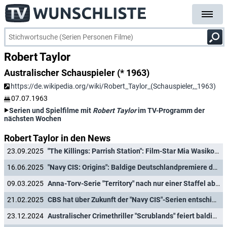
Robert Taylor
Australischer Schauspieler (* 1963)
https://de.wikipedia.org/wiki/Robert_Taylor_(Schauspieler,_1963)
07.07.1963
Serien und Spielfilme mit
Robert Taylor
im TV-Programm der
nächsten Wochen
Robert Taylor in den News
23.09.2025
"The Killings: Parrish Station": Film-Star Mia Wasikowska ("Alice in Wonderland") führt neue Krimiserie an
16.06.2025
"Navy CIS: Origins": Baldige Deutschlandpremiere der Prequel-Serie in Sicht
09.03.2025
Anna-Torv-Serie "Territory" nach nur einer Staffel abgesetzt
21.02.2025
CBS hat über Zukunft der "Navy CIS"-Serien entschieden
23.12.2024
Australischer Crimethriller "Scrublands" feiert baldige Deutschlandpremiere