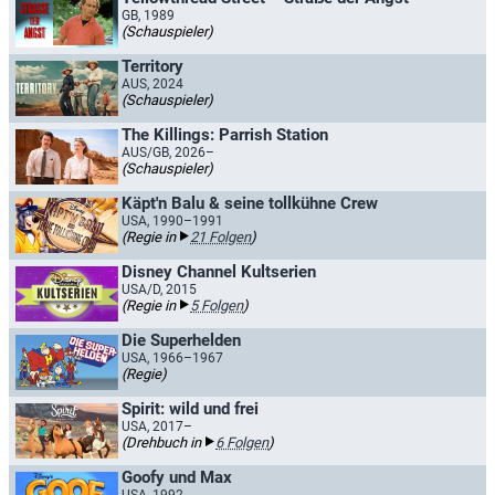
GB, 1989
(Schauspieler)
Territory
AUS, 2024
(Schauspieler)
The Killings: Parrish Station
AUS/GB, 2026–
(Schauspieler)
Käpt'n Balu & seine tollkühne Crew
USA, 1990–1991
(Regie in
21 Folgen
)
Disney Channel Kultserien
USA/D, 2015
(Regie in
5 Folgen
)
Die Superhelden
USA, 1966–1967
(Regie)
Spirit: wild und frei
USA, 2017–
(Drehbuch in
6 Folgen
)
Goofy und Max