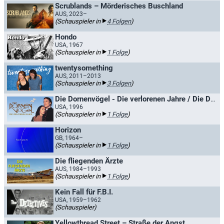
Scrublands – Mörderisches Buschland
AUS, 2023–
(Schauspieler in
4 Folgen
)
Hondo
USA, 1967
(Schauspieler in
1 Folge
)
twentysomething
AUS, 2011–2013
(Schauspieler in
3 Folgen
)
Die Dornenvögel - Die verlorenen Jahre / Die Dornenvögel - Die fehlenden Jahre
USA, 1996
(Schauspieler in
1 Folge
)
Horizon
GB, 1964–
(Schauspieler in
1 Folge
)
Die fliegenden Ärzte
AUS, 1984–1993
(Schauspieler in
1 Folge
)
Kein Fall für F.B.I.
USA, 1959–1962
(Schauspieler)
Yellowthread Street – Straße der Angst