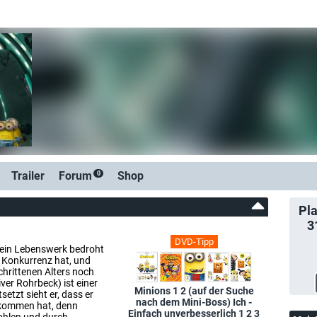
Trailer
Forum
Shop
0
Pla
3
DVD-Tipp
sein Lebenswerk bedroht
n Konkurrenz hat, und
chrittenen Alters noch
ver Rohrbeck) ist einer
Minions 1 2 (auf der Suche
setzt sieht er, dass er
nach dem Mini-Boss) Ich -
ekommen hat, denn
Einfach unverbesserlich 1 2 3