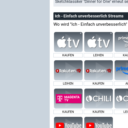
Sketchklassiker "Dinner for One" erneut s
Ich - Einfach unverbesserlich Streams
Wo wird "Ich - Einfach unverbesserlich
KAUFEN
LEIHEN
KA
LEIHEN
KAUFEN
A
KAUFEN
KAUFEN
LE