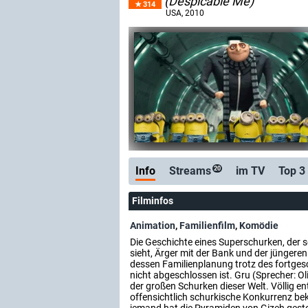
(Despicable Me)
314
USA
, 2010
Info
Streams
im TV
Top 3
20
Filminfos
Animation
,
Familienfilm
,
Komödie
Die Geschichte eines Superschurken, der 
sieht, Ärger mit der Bank und der jüngere
dessen Familienplanung trotz des fortges
nicht abgeschlossen ist. Gru (Sprecher: Oli
der großen Schurken dieser Welt. Völlig ent
offensichtlich schurkische Konkurrenz b