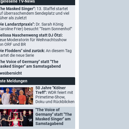
tgelesene TV-News
The Masked Singer":
13. Staffel startet
uf überraschendem Sendeplatz und viel
rüher als zuletzt
Die Landarztpraxis":
Dr. Sarah König
Caroline Frier) besucht "Team Sonnenhof"
elissa Naschenweng statt DJ Ötzi:
eue Moderatorin für Weihnachtsshow
on ORF und BR
Die Flodders" sind zurück:
An diesem Tag
tartet die neue Serie
The Voice of Germany" statt "The
asked Singer" am Samstagabend
wsübersicht
ste Meldungen
50 Jahre "Kölner
Treff":
WDR feiert mit
Primetime-Show,
Doku und Rückblicken
"The Voice of
Germany" statt "The
Masked Singer" am
Samstagabend