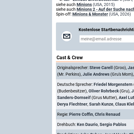
siehe auch
Minions
(USA, 2015)
siehe auch
Minions 2 - Auf der Suche na
Spin-off:
Minions & Monster
(USA, 2026)
Kostenlose Startbenachricht
Cast & Crew
Originalsprecher:
Steve Carell
(Groo),
Ja
(Mr. Perkins),
Julie Andrews
(Gru's Mom)
Deutsche Sprecher:
Friedel Morgenstern
(Budenbesitzer),
Oliver Rohrbeck
(Gru),
J
Sanders-Dornseif
(Grus Mutter),
Axel Lut
Derya Flechtner
,
Sarah Kunze
,
Claus Kle
Regie:
Pierre Coffin
,
Chris Renaud
Drehbuch:
Ken Daurio
,
Sergio Pablos