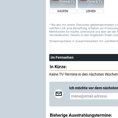
KAUFEN
LEIHEN
* Bei den mit einem Sternchen gekennzeichneten Links
solchen Link eine Bestellung, erhalten wir Provisi
Mehrkosten für Käufer, unterstützt uns aber bei der 
Versandkosten. Details zu den Angeboten finden sich
Streaming-Daten
in Zusammenarbeit mit
JustWatch
im Fernsehen
In Kürze:
Keine TV-Termine in den nächsten Wochen
Ich möchte vor dem nächsten
Bisherige Ausstrahlungstermine: