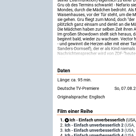
seiner Elternfunktion) eigentlich zu einer
Gru ob des Termins schwankt - Nefario si
Mondes, durch die Mädchen bedroht. Als Mi
Waisenhauses, vor der Tür steht, um die M
sie gehen. Gru fliegt zum Mond, doch "der
plötzlich ganz einsam und denkt an die M
Die Mädchen haben zur selben Zeit ihren Auf
Im großen Showdown stellt sich heraus, d
beginnt bald, wieder zu wachsen. Vector h
- und gewinnt die Herzen aller mit einer Ta
Sanders-Dornseif), der er als Kind niema
Nachrichtensprecher wird von ZDF-"heute
(ZDF)
Daten
Länge: ca. 95 min.
Deutsche TV-Premiere
So, 07.08.
Originalsprache:
Englisch
Film einer Reihe
Ich - Einfach unverbesserlich
(USA
Ich - Einfach unverbesserlich 2
(USA,
Ich - Einfach unverbesserlich 3
(USA,
Ich - Einfach unverbesserlich 4
(USA,