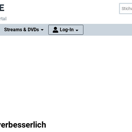
tal
Streams & DVDs
Log-In
verbesserlich