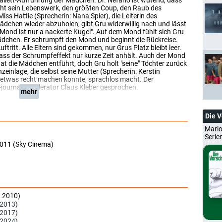
 Ballett-Aufführung der Mädchen. Dr. Nefario ist wütend, dass
eht sein Lebenswerk, den größten Coup, den Raub des
ss Hattie (Sprecherin: Nana Spier), die Leiterin des
ädchen wieder abzuholen, gibt Gru widerwillig nach und lässt
 Mond ist nur a nackerte Kugel". Auf dem Mond fühlt sich Gru
ädchen. Er schrumpft den Mond und beginnt die Rückreise.
tritt. Alle Eltern sind gekommen, nur Grus Platz bleibt leer.
ass der Schrumpfeffekt nur kurze Zeit anhält. Auch der Mond
at die Mädchen entführt, doch Gru holt "seine" Töchter zurück
nzeinlage, die selbst seine Mutter (Sprecherin: Kerstin
ls etwas recht machen konnte, sprachlos macht. Der
-journal"-Moderator Claus Kleber gesprochen.
mehr
Die 
Mario
Serie
2011 (Sky Cinema)
, 2010)
 2013)
 2017)
 2024)