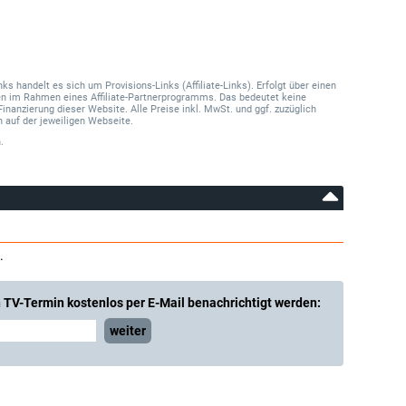
 handelt es sich um Provisions-Links (Affiliate-Links). Erfolgt über einen
onen im Rahmen eines Affiliate-Partnerprogramms. Das bedeutet keine
Finanzierung dieser Website. Alle Preise inkl. MwSt. und ggf. zuzüglich
 auf der jeweiligen Webseite.
.
.
 TV-Termin kostenlos per E-Mail benachrichtigt werden:
weiter