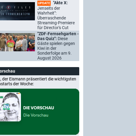
"Akte X:
UPDATE
Jenseits der
Wahrheit":
Überraschende
Streaming-Premiere
für Director's Cut
"ZDF-Fernsehgarten -
Das Quiz":
Diese
Gäste spielen gegen
Kiwi in der
Sonderfolge am 9.
August 2026
Vorschau
, der Eismann präsentiert die wichtigsten
nstarts der Woche: