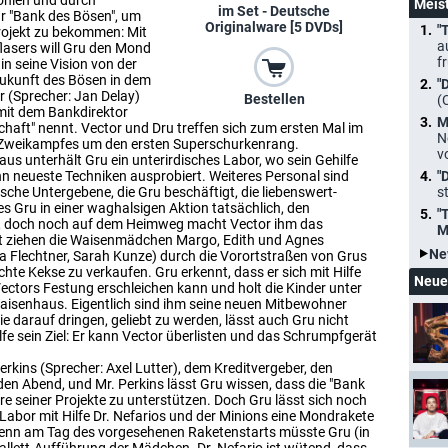
ohlen und durch
Meis
im Set - Deutsche
ur "Bank des Bösen", um
Originalware [5 DVDs]
"
Projekt zu bekommen: Mit
a
flasers will Gru den Mond
f
in seine Vision von der
Zukunft des Bösen in dem
"
r (Sprecher: Jan Delay)
Bestellen
(
mit dem Bankdirektor
M
haft" nennt. Vector und Dru treffen sich zum ersten Mal im
N
s Zweikampfes um den ersten Superschurkenrang.
v
aus unterhält Gru ein unterirdisches Labor, wo sein Gehilfe
ihn neueste Techniken ausprobiert. Weiteres Personal sind
"
sche Untergebene, die Gru beschäftigt, die liebenswert-
s
t es Gru in einer waghalsigen Aktion tatsächlich, den
"
en, doch noch auf dem Heimweg macht Vector ihm das
M
eit ziehen die Waisenmädchen Margo, Edith und Agnes
Ne
ya Flechtner, Sarah Kunze) durch die Vorortstraßen von Grus
te Kekse zu verkaufen. Gru erkennt, dass er sich mit Hilfe
Neue
ctors Festung erschleichen kann und holt die Kinder unter
aisenhaus. Eigentlich sind ihm seine neuen Mitbewohner
ie darauf dringen, geliebt zu werden, lässt auch Gru nicht
ilfe sein Ziel: Er kann Vector überlisten und das Schrumpfgerät
erkins (Sprecher: Axel Lutter), dem Kreditvergeber, den
en Abend, und Mr. Perkins lässt Gru wissen, dass die "Bank
e seiner Projekte zu unterstützen. Doch Gru lässt sich noch
 Labor mit Hilfe Dr. Nefarios und der Minions eine Mondrakete
denn am Tag des vorgesehenen Raketenstarts müsste Gru (in