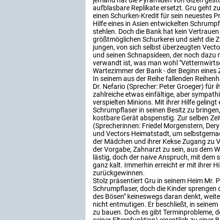
jemand hat die Pyramiden von Gizeh gest
aufblasbare Replikate ersetzt. Gru geht z
einen Schurken-Kredit für sein neuestes 
Hilfe eines in Asien entwickelten Schrump
stehlen. Doch die Bank hat kein Vertrauen 
größtmöglichen Schurkerei und sieht die 
jungen, von sich selbst überzeugten Vecto
und seinen Schnapsideen, der noch dazu 
verwandt ist, was man wohl "Vetternwirtsc
Wartezimmer der Bank - der Beginn eine
In seinem aus der Reihe fallenden Reihenh
Dr. Nefario (Sprecher: Peter Groeger) für 
zahlreiche etwas einfältige, aber sympathi
verspielten Minions. Mit ihrer Hilfe geling
Schrumpflaser in seinen Besitz zu bring
kostbare Gerät abspenstig. Zur selben Z
(Sprecherinnen: Friedel Morgenstern, Der
und Vectors Heimatstadt, um selbstgemach
der Mädchen und ihrer Kekse Zugang zu Ve
der Vorgabe, Zahnarzt zu sein, aus dem W
lästig, doch der naive Anspruch, mit dem s
ganz kalt. Immerhin erreicht er mit ihrer H
zurückgewinnen.
Stolz präsentiert Gru in seinem Heim Mr. P
Schrumpflaser, doch die Kinder sprengen d
des Bösen" keineswegs daran denkt, weiter
nicht entmutigen. Er beschließt, in seinem
zu bauen. Doch es gibt Terminprobleme, 