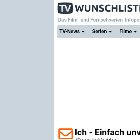
Das Film- und Fernsehserien-Infopor
TV-News
Serien
Filme
Ich - Einfach un