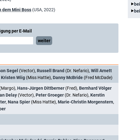
be
ch dem Mini Boss
(USA, 2022)
be
igung per E-Mail
weiter
son Segel
(Vector),
Russell Brand
(Dr. Nefario),
Will Arnett
,
Kristen Wiig
(Miss Hattie),
Danny McBride
(Fred McDade)
(Margo),
Hans-Jürgen Dittberner
(Fred),
Bernhard Völger
an Delay
(Vector),
Peter Groeger
(Dr. Nefario),
Kerstin
ter
,
Nana Spier
(Miss Hattie),
Marie-Christin Morgenstern
,
ber