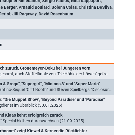
ristopher Meledandri
,
Sergio Pablos
,
Nina Rappaport
,
e Berger
,
Arnauld Boulard
,
Solenn Colas
,
Christina DeSilva
,
Perlot
,
Jill Ragaway
,
David Rosenbaum
en
ich zurück, Grönemeyer-Doku bei Jüngeren vorn
 auch Staffelfinale von "Die Höhle der Löwen" gefragt (14.04.2026)
 & Grogu", "Supergirl'", "Minions 3" und "Super Mario"
equel "Cliff Booth" und Steven Spielbergs "Disclosure Day" (09.02.2026)
r: "Die Muppet Show", "Beyond Paradise" und "Paradise"
ienst im Überblick (30.01.2026)
nd Klaas kehrt erfolgreich zurück
a"-Special bleiben durchwachsen (21.09.2025)
rbooom" zeigt Kiewel & Kerner die Rücklichter