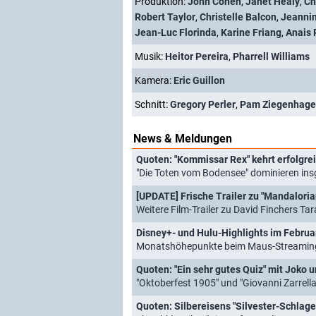
Produktion:
John Cohen
,
Janet Healy
,
Ch
Robert Taylor
,
Christelle Balcon
,
Jeannin
Jean-Luc Florinda
,
Karine Friang
,
Anais 
Musik:
Heitor Pereira
,
Pharrell Williams
Kamera:
Eric Guillon
Schnitt:
Gregory Perler
,
Pam Ziegenhag
News & Meldungen
Quoten: "Kommissar Rex" kehrt erfolgre
"Die Toten vom Bodensee" dominieren insgesamt,
[UPDATE] Frische Trailer zu "Mandalorian
Weitere Film-Trailer zu David Finchers Tarantino-S
Disney+- und Hulu-Highlights im Februa
Monatshöhepunkte beim Maus-Streamingd
Quoten: "Ein sehr gutes Quiz" mit Joko u
"Oktoberfest 1905" und "Giovanni Zarrell
Quoten: Silbereisens "Silvester-Schlage