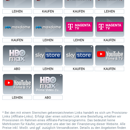
LEIHEN
KAUFEN
KAUFEN
LEIHEN
KAUFEN
LEIHEN
LEIHEN
KAUFEN
ABO
LEIHEN
KAUFEN
KAUFEN
Prime Video Zusatz-Kanäle
LEIHEN
ABO
* Bei den mit einem Sternchen gekennzeichneten Links handelt es sich um Provisions-
Links (Affiliate-Links). Erfolgt über einen solchen Link eine Bestellung, erhalten wir
Provisionen im Rahmen eines Affiliate-Partnerprogramms. Das bedeutet keine
Mehrkosten für Käufer, unterstützt uns aber bei der Finanzierung dieser Website. Alle
Preise inkl. MwSt. und ggf. zuzüglich Versandkosten. Details zu den Angeboten finden