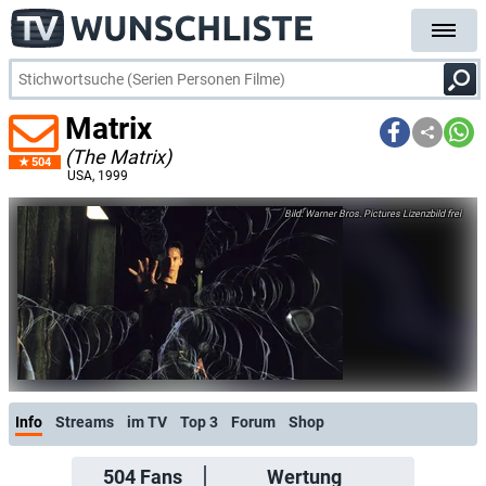
Matrix
(The Matrix)
504
USA
, 1999
Warner Bros. Pictures Lizenzbild frei
Info
Streams
im TV
Top 3
Forum
Shop
504
Fans
Wertung