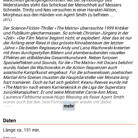
Maschinen gefangengenommen. Mit der Symbolfigur des
Widerstandes steht das Schicksal der Menschheit auf Messers
Schneide. Trinity und Neo versuchen in einer Harakiri-Aktion,
Morpheus aus den Händen von Agent Smith zu befreien ...
(RTL)
Der Science-Fiction-Thriller «The Matrix» überraschte 1999 Kritiker
und Publikum gleichermassen. So schrieb Christian Jürgens in der
«Zeit»: «Der Film 'Matrix' beginnt nicht, er explodiert. Aber das ist nur
der Anfang einer Reise in das grösste Kinoabenteuer der letzten
Jahre.» Die beiden Regisseure Andy und Lana Wachowski kreierten
mit ihren durchgestylten Bildern und atemberaubenden visuellen
Effekten ein stilbildendes Gesamtkunstwerk. Neben furiosen
Spezialeffekten und Sounds, für die «The Matrix» mit Oscars belohnt
wurde, haben die Wachowskis in die Action-Sequenzen auch
asiatische Kampfkunst eingebaut. Für die schwerelosen, poetischen
Martial-Arts-Szenen mussten die Hauptdarsteller vier Monate lang
hart trainieren. Doch es hat sich gelohnt: Keanu Reeves wurde mit
«The Matrix» nach einem Karriereknick in die Liga der Superstars
zurückkatapultiert. Er und seine Mitstreiter Carrie-Ann Moss,
Laurence Fishburne sowie Hugo Weaving als fieser Agent Smith
waren auch bei den zwei Fortsetzungen wieder mit dabei.
mehr
(SRF)
Daten
Länge: ca. 131 min.