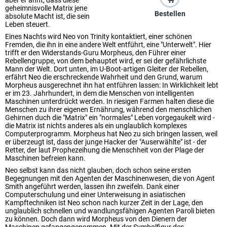
aber er ahnt, dass diese
geheimnisvolle Matrix jene
Bestellen
absolute Macht ist, die sein
Leben steuert.
Eines Nachts wird Neo von Trinity kontaktiert, einer schönen
Fremden, die ihn in eine andere Welt entführt, eine "Unterwelt". Hier
trifft er den Widerstands-Guru Morpheus, den Führer einer
Rebellengruppe, von dem behauptet wird, er sei der gefährlichste
Mann der Welt. Dort unten, im U-Boot-artigen Gleiter der Rebellen,
erfährt Neo die erschreckende Wahrheit und den Grund, warum
Morpheus ausgerechnet ihn hat entführen lassen: In Wirklichkeit lebt
er im 23. Jahrhundert, in dem die Menschen von intelligenten
Maschinen unterdrückt werden. In riesigen Farmen halten diese die
Menschen zu ihrer eigenen Ernährung, während den menschlichen
Gehirnen duch die "Matrix" ein "normales" Leben vorgegaukelt wird -
die Matrix ist nichts anderes als ein unglaublich komplexes
Computerprogramm. Morpheus hat Neo zu sich bringen lassen, weil
er überzeugt ist, dass der junge Hacker der "Auserwählte" ist - der
Retter, der laut Prophezeihung die Menschheit von der Plage der
Maschinen befreien kann.
Neo selbst kann das nicht glauben, doch schon seine ersten
Begegnungen mit den Agenten der Maschinenwesen, die von Agent
Smith angeführt werden, lassen ihn zweifeln. Dank einer
Computerschulung und einer Unterweisung in asiatischen
Kampftechniken ist Neo schon nach kurzer Zeit in der Lage, den
unglaublich schnellen und wandlungsfähigen Agenten Paroli bieten
zu können. Doch dann wird Morpheus von den Dienern der