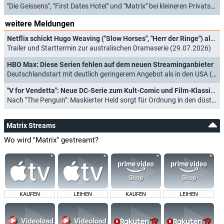
"Die Geissens", "First Dates Hotel" und "Matrix" bei kleineren Privatsendern gefragt (21.03.2023)
weitere Meldungen
Netflix schickt Hugo Weaving ("Slow Horses", "Herr der Ringe") als "The Airport Chaplain" an den Start
Trailer und Starttermin zur australischen Dramaserie (29.07.2026)
HBO Max: Diese Serien fehlen auf dem neuen Streaminganbieter
Deutschlandstart mit deutlich geringerem Angebot als in den USA (20.01.2026)
"V for Vendetta": Neue DC-Serie zum Kult-Comic und Film-Klassiker für HBO bestellt
Nach "The Penguin": Maskierter Held sorgt für Ordnung in den düsteren Straßen (11.11.2025)
Matrix Streams
Wo wird "Matrix" gestreamt?
KAUFEN
LEIHEN
KAUFEN
LEIHEN