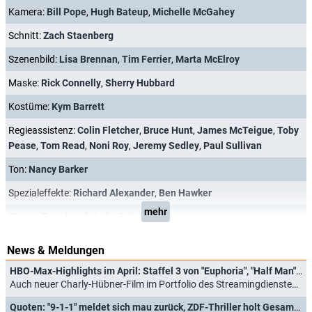
Kamera:
Bill Pope
,
Hugh Bateup
,
Michelle McGahey
Schnitt:
Zach Staenberg
Szenenbild:
Lisa Brennan
,
Tim Ferrier
,
Marta McElroy
Maske:
Rick Connelly
,
Sherry Hubbard
Kostüme:
Kym Barrett
Regieassistenz:
Colin Fletcher
,
Bruce Hunt
,
James McTeigue
,
Toby
Pease
,
Tom Read
,
Noni Roy
,
Jeremy Sedley
,
Paul Sullivan
Ton:
Nancy Barker
Spezialeffekte:
Richard Alexander
,
Ben Hawker
mehr
Stunts:
Tony Lynch
,
Luke Quinton
News & Meldungen
HBO-Max-Highlights im April: Staffel 3 von "Euphoria", "Half Man", "Velma" und das preisgekrönte Kinodrama "Sentimental Value"
Auch neuer Charly-Hübner-Film im Portfolio des Streamingdienstes von Warner Bros. Discovery (13.03.2026)
Quoten: "9-1-1" meldet sich mau zurück, ZDF-Thriller holt Gesamtsieg