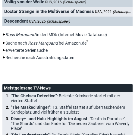
Völlig von der Wolle
RUS, 2016
(Schauspieler)
Doctor Strange in the Multiverse of Madness
USA, 2021
(Schauspieler)
Descendent
USA, 2025
(Schauspieler)
Ross Marquand
in der IMDb (Internet Movie Database)
*
Suche nach
Ross Marquand
bei Amazon.de
erweiterte Seriensuche
Recherche nach Ausstrahlungsdaten
Meistgelesene TV-News
"The Chelsea Detective":
Beliebte Krimiserie startet mit der
vierten Staffel
"The Masked Singer":
13. Staffel startet auf überraschendem
Sendeplatz und viel früher als zuletzt
Disney+- und Hulu-Highlights im August:
"Death in Paradise",
"The Shards" und das Ende für "Die neuen Zauberer vom Waverly
Place"
"Die Landarztpraxis":
Dr. Sarah König (Caroline Frier) besucht