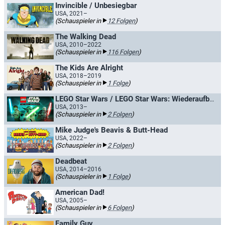
Invincible / Unbesiegbar
USA, 2021–
(Schauspieler in
12 Folgen
)
The Walking Dead
USA, 2010–2022
(Schauspieler in
116 Folgen
)
The Kids Are Alright
USA, 2018–2019
(Schauspieler in
1 Folge
)
LEGO Star Wars / LEGO Star Wars: Wiederaufbau der Galaxis
USA, 2013–
(Schauspieler in
2 Folgen
)
Mike Judge's Beavis & Butt-Head
USA, 2022–
(Schauspieler in
2 Folgen
)
Deadbeat
USA, 2014–2016
(Schauspieler in
1 Folge
)
American Dad!
USA, 2005–
(Schauspieler in
6 Folgen
)
Family Guy