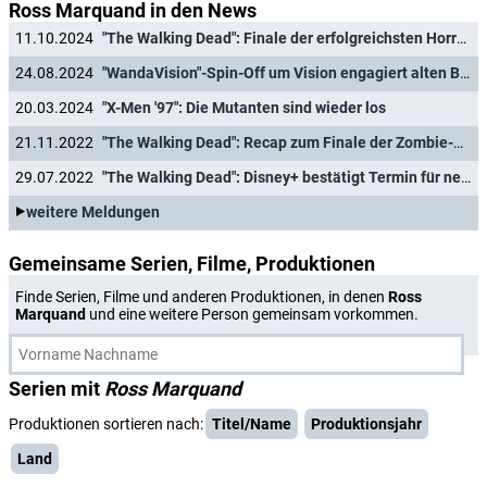
Ross Marquand in den News
11.10.2024
"The Walking Dead": Finale der erfolgreichsten Horror-Serie aller Zeiten kommt endlich ins deutsche Free-TV
24.08.2024
"WandaVision"-Spin-Off um Vision engagiert alten Bösewicht
20.03.2024
"X-Men '97": Die Mutanten sind wieder los
21.11.2022
"The Walking Dead": Recap zum Finale der Zombie-Serie nach elf Staffeln
29.07.2022
"The Walking Dead": Disney+ bestätigt Termin für neue Folgen
weitere Meldungen
Gemeinsame Serien, Filme, Produktionen
Finde Serien, Filme und anderen Produktionen, in denen
Ross
Marquand
und eine weitere Person gemeinsam vorkommen.
Serien mit
Ross Marquand
Produktionen sortieren nach:
Titel/Name
Produktionsjahr
Land