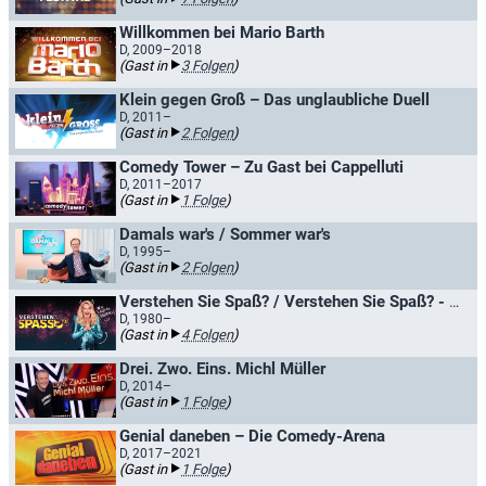
Willkommen bei Mario Barth
D, 2009–2018
(Gast in
3 Folgen
)
Klein gegen Groß – Das unglaubliche Duell
D, 2011–
(Gast in
2 Folgen
)
Comedy Tower – Zu Gast bei Cappelluti
D, 2011–2017
(Gast in
1 Folge
)
Damals war's / Sommer war's
D, 1995–
(Gast in
2 Folgen
)
Verstehen Sie Spaß? / Verstehen Sie Spaß? - Die Hallervorden-Show
D, 1980–
(Gast in
4 Folgen
)
Drei. Zwo. Eins. Michl Müller
D, 2014–
(Gast in
1 Folge
)
Genial daneben – Die Comedy-Arena
D, 2017–2021
(Gast in
1 Folge
)