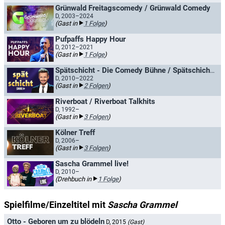
Grünwald Freitagscomedy / Grünwald Comedy
D, 2003–2024
(Gast in
1 Folge
)
Pufpaffs Happy Hour
D, 2012–2021
(Gast in
1 Folge
)
Spätschicht - Die Comedy Bühne / Spätschicht - Die SWR Comedy Bühne
D, 2010–2022
(Gast in
2 Folgen
)
Riverboat / Riverboat Talkhits
D, 1992–
(Gast in
3 Folgen
)
Kölner Treff
D, 2006–
(Gast in
3 Folgen
)
Sascha Grammel live!
D, 2010–
(Drehbuch in
1 Folge
)
Spielfilme/Einzeltitel mit
Sascha Grammel
Otto - Geboren um zu blödeln
D, 2015
(Gast)