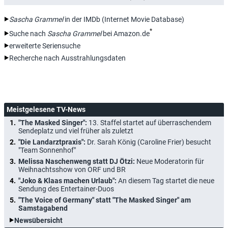
Sascha Grammel
in der IMDb (Internet Movie Database)
*
Suche nach
Sascha Grammel
bei Amazon.de
erweiterte Seriensuche
Recherche nach Ausstrahlungsdaten
Meistgelesene TV-News
"The Masked Singer":
13. Staffel startet auf überraschendem
Sendeplatz und viel früher als zuletzt
"Die Landarztpraxis":
Dr. Sarah König (Caroline Frier) besucht
"Team Sonnenhof"
Melissa Naschenweng statt DJ Ötzi:
Neue Moderatorin für
Weihnachtsshow von ORF und BR
"Joko & Klaas machen Urlaub":
An diesem Tag startet die neue
Sendung des Entertainer-Duos
"The Voice of Germany" statt "The Masked Singer" am
Samstagabend
Newsübersicht