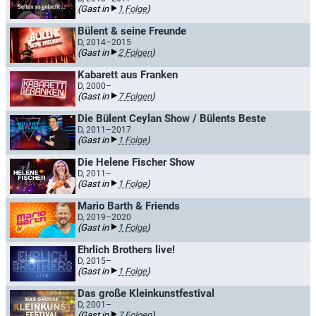
(Gast in
1 Folge
)
Bülent & seine Freunde
D, 2014–2015
(Gast in
2 Folgen
)
Kabarett aus Franken
D, 2000–
(Gast in
7 Folgen
)
Die Bülent Ceylan Show / Bülents Beste
D, 2011–2017
(Gast in
1 Folge
)
Die Helene Fischer Show
D, 2011–
(Gast in
1 Folge
)
Mario Barth & Friends
D, 2019–2020
(Gast in
1 Folge
)
Ehrlich Brothers live!
D, 2015–
(Gast in
1 Folge
)
Das große Kleinkunstfestival
D, 2001–
(Gast in
7 Folgen
)