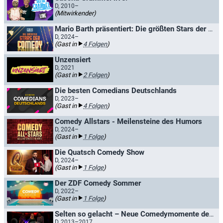
D, 2010–
(Mitwirkender)
Mario Barth präsentiert: Die größten Stars der Comedy
D, 2024–
(Gast in
4 Folgen
)
Unzensiert
D, 2021
(Gast in
2 Folgen
)
Die besten Comedians Deutschlands
D, 2023–
(Gast in
4 Folgen
)
Comedy Allstars - Meilensteine des Humors
D, 2024–
(Gast in
1 Folge
)
Die Quatsch Comedy Show
D, 2024–
(Gast in
1 Folge
)
Der ZDF Comedy Sommer
D, 2022–
(Gast in
1 Folge
)
Selten so gelacht – Neue Comedymomente der NDR Talkshows
D, 2013–2017