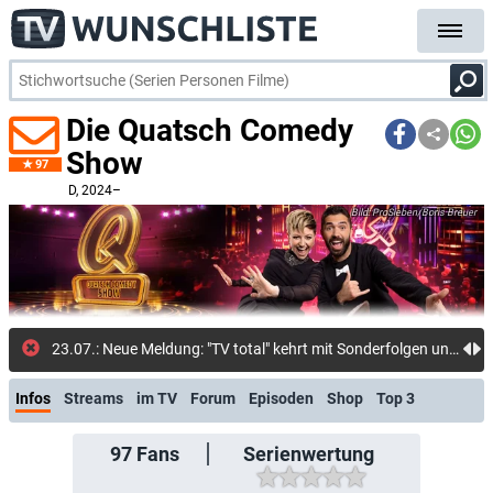
Die Quatsch Comedy
Show
97
D
, 2024–
ProSieben/Boris Breuer
23.07.: Neue Meldung: "TV total" kehrt mit Sonderfolgen und "Stand-up Club" zurück: Pufpaff präsentiert Sommer-Edition und Retro-Edition
Infos
Streams
im TV
Forum
Episoden
Shop
Top 3
97
Fans
Serienwertung