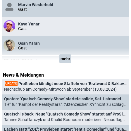
Marvin Westerhold
Gast
Kaya Yanar
Gast
Osan Yaran
Gast
mehr
PF_ORIG_PROG:
Joyn
News & Meldungen
ProSieben kündigt neue Staffeln von "Bratwurst & Baklava" und "Die Quatsch Comedy Show" an
UPDATE
Nachschub am Comedy-Mittwoch ab September (13.08.2024)
Quoten: "Quatsch Comedy Show" startete solide, Sat.1 strandet mit neuem Kuppelformat
Tief für "Kampf der Realitystars", "Aktenzeichen XY" nicht zu schlagen (18.04.2024)
Quatsch is back: Neue "Quatsch Comedy Show" startet auf ProSieben
Tahnee Schaffarczyk und Khalid Bounouar moderieren Neuauflage (27.03.2024)
Lachen statt "ZOL": ProSieben startet "rent a Comedian" und "Quatsch Comedy Show"