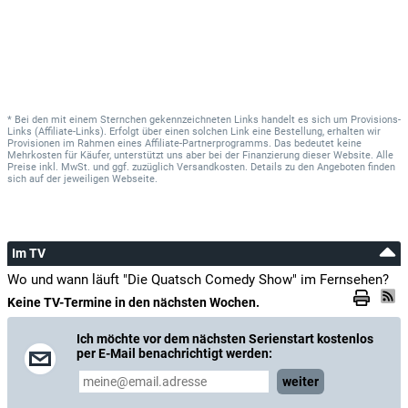
* Bei den mit einem Sternchen gekennzeichneten Links handelt es sich um Provisions-
Links (Affiliate-Links). Erfolgt über einen solchen Link eine Bestellung, erhalten wir
Provisionen im Rahmen eines Affiliate-Partnerprogramms. Das bedeutet keine
Mehrkosten für Käufer, unterstützt uns aber bei der Finanzierung dieser Website. Alle
Preise inkl. MwSt. und ggf. zuzüglich Versandkosten. Details zu den Angeboten finden
sich auf der jeweiligen Webseite.
Im TV
Wo und wann läuft "Die Quatsch Comedy Show" im Fernsehen?
Keine TV-Termine in den nächsten Wochen.
Ich möchte vor dem nächsten Serienstart kostenlos
per E-Mail benachrichtigt werden:
weiter