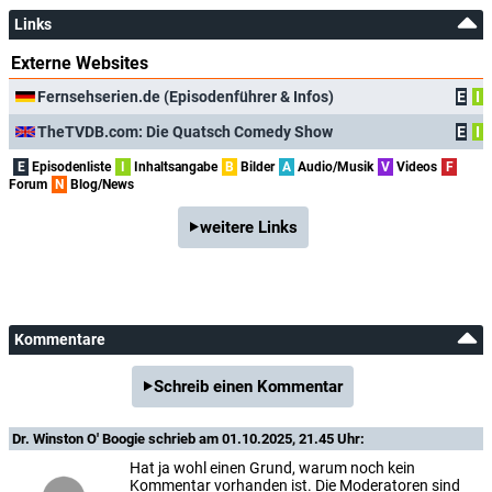
Links
Externe Websites
Fernsehserien.de (Episodenführer & Infos)
E
I
TheTVDB.com: Die Quatsch Comedy Show
E
I
E
Episodenliste
I
Inhaltsangabe
B
Bilder
A
Audio/Musik
V
Videos
F
Forum
N
Blog/News
weitere Links
Kommentare
Schreib einen Kommentar
Dr. Winston O' Boogie
schrieb am 01.10.2025, 21.45 Uhr:
Hat ja wohl einen Grund, warum noch kein
Kommentar vorhanden ist. Die Moderatoren sind