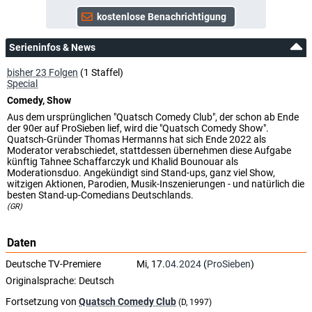
Serieninfos & News
bisher 23 Folgen
(1 Staffel)
Special
Comedy, Show
Aus dem ursprünglichen "Quatsch Comedy Club", der schon ab Ende
der 90er auf ProSieben lief, wird die "Quatsch Comedy Show".
Quatsch-Gründer Thomas Hermanns hat sich Ende 2022 als
Moderator verabschiedet, stattdessen übernehmen diese Aufgabe
künftig Tahnee Schaffarczyk und Khalid Bounouar als
Moderationsduo. Angekündigt sind Stand-ups, ganz viel Show,
witzigen Aktionen, Parodien, Musik-Inszenierungen - und natürlich die
besten Stand-up-Comedians Deutschlands.
(GR)
Daten
Deutsche TV-Premiere
Mi, 17.
04.2024
(
ProSieben
)
Originalsprache:
Deutsch
Fortsetzung von
Quatsch Comedy Club
(D, 1997)