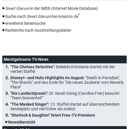
Sivert Glarum
in der IMDb (Internet Movie Database)
*
Suche nach
Sivert Glarum
bei Amazon.de
erweiterte Seriensuche
Recherche nach Ausstrahlungsdaten
Meistgelesene TV-News
"The Chelsea Detective":
Beliebte Krimiserie startet mit der
vierten Staffel
Disney+- und Hulu-Highlights im August:
"Death in Paradise",
"The Shards" und das Ende für "Die neuen Zauberer vom Waverly
Place"
"Die Landarztpraxis":
Dr. Sarah König (Caroline Frier) besucht
"Team Sonnenhof"
"The Masked Singer":
13. Staffel startet auf überraschendem
Sendeplatz und viel früher als zuletzt
"Sherlock & Daughter" feiert Free-TV-Premiere
Newsübersicht