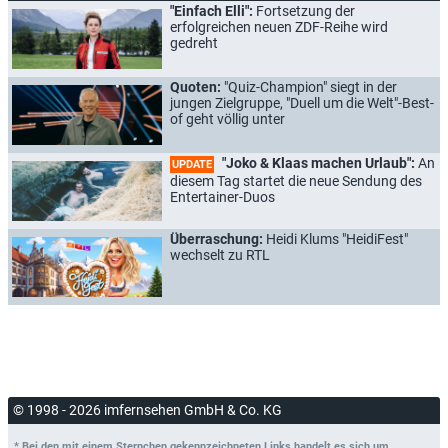
"Einfach Elli":
Fortsetzung der
erfolgreichen neuen ZDF-Reihe wird
gedreht
Quoten:
"Quiz-Champion" siegt in der
jungen Zielgruppe, "Duell um die Welt"-Best-
of geht völlig unter
"Joko & Klaas machen Urlaub":
An
UPDATE
diesem Tag startet die neue Sendung des
Entertainer-Duos
Überraschung:
Heidi Klums "HeidiFest"
wechselt zu RTL
© 1998 - 2026 imfernsehen GmbH & Co. KG
* Bei den mit einem Sternchen gekennzeichneten Links handelt es sich um