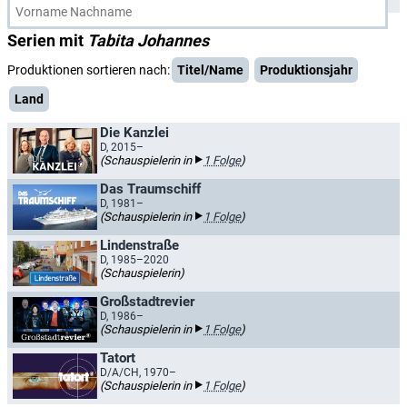
Serien mit
Tabita Johannes
Produktionen sortieren nach:
Titel/Name
Produktionsjahr
Land
Die Kanzlei
D, 2015–
(Schauspielerin in
1 Folge
)
Das Traumschiff
D, 1981–
(Schauspielerin in
1 Folge
)
Lindenstraße
D, 1985–2020
(Schauspielerin)
Großstadtrevier
D, 1986–
(Schauspielerin in
1 Folge
)
Tatort
D/A/CH, 1970–
(Schauspielerin in
1 Folge
)