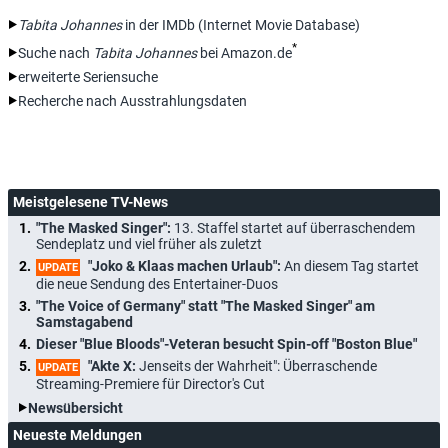
Tabita Johannes
in der IMDb (Internet Movie Database)
*
Suche nach
Tabita Johannes
bei Amazon.de
erweiterte Seriensuche
Recherche nach Ausstrahlungsdaten
Meistgelesene TV-News
"The Masked Singer":
13. Staffel startet auf überraschendem
Sendeplatz und viel früher als zuletzt
"Joko & Klaas machen Urlaub":
An diesem Tag startet
UPDATE
die neue Sendung des Entertainer-Duos
"The Voice of Germany" statt "The Masked Singer" am
Samstagabend
Dieser "Blue Bloods"-Veteran besucht Spin-off "Boston Blue"
"Akte X:
Jenseits der Wahrheit": Überraschende
UPDATE
Streaming-Premiere für Director's Cut
Newsübersicht
Neueste Meldungen