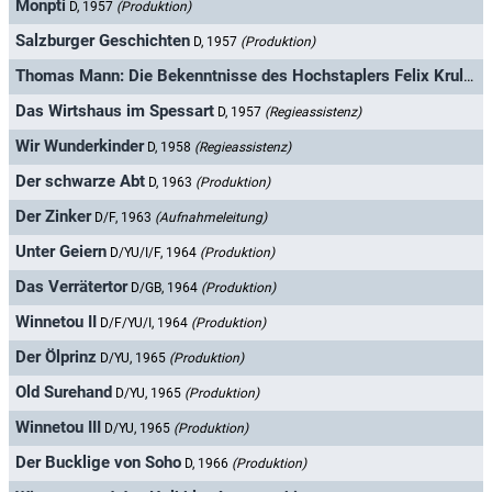
Monpti
D, 1957
(Produktion)
Salzburger Geschichten
D, 1957
(Produktion)
Thomas Mann: Die Bekenntnisse des Hochstaplers Felix Krull
D, 
Das Wirtshaus im Spessart
D, 1957
(Regieassistenz)
Wir Wunderkinder
D, 1958
(Regieassistenz)
Der schwarze Abt
D, 1963
(Produktion)
Der Zinker
D/F, 1963
(Aufnahmeleitung)
Unter Geiern
D/YU/I/F, 1964
(Produktion)
Das Verrätertor
D/GB, 1964
(Produktion)
Winnetou II
D/F/YU/I, 1964
(Produktion)
Der Ölprinz
D/YU, 1965
(Produktion)
Old Surehand
D/YU, 1965
(Produktion)
Winnetou III
D/YU, 1965
(Produktion)
Der Bucklige von Soho
D, 1966
(Produktion)