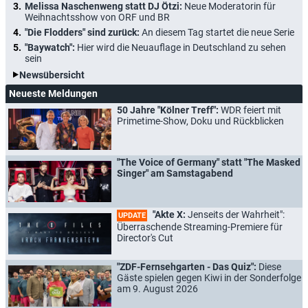
Melissa Naschenweng statt DJ Ötzi:
Neue Moderatorin für
Weihnachtsshow von ORF und BR
"Die Flodders" sind zurück:
An diesem Tag startet die neue Serie
"Baywatch":
Hier wird die Neuauflage in Deutschland zu sehen
sein
Newsübersicht
Neueste Meldungen
50 Jahre "Kölner Treff":
WDR feiert mit
Primetime-Show, Doku und Rückblicken
"The Voice of Germany" statt "The Masked
Singer" am Samstagabend
"Akte X:
Jenseits der Wahrheit":
UPDATE
Überraschende Streaming-Premiere für
Director's Cut
"ZDF-Fernsehgarten - Das Quiz":
Diese
Gäste spielen gegen Kiwi in der Sonderfolge
am 9. August 2026