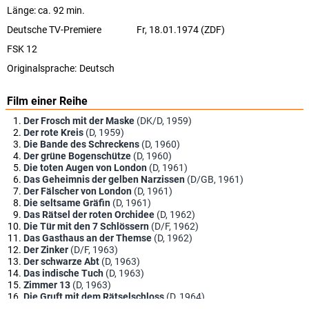
Länge: ca. 92 min.
Deutsche TV-Premiere
Fr, 18.01.1974 (ZDF)
FSK 12
Originalsprache:
Deutsch
Film einer Reihe
Der Frosch mit der Maske
(DK/D, 1959)
Der rote Kreis
(D, 1959)
Die Bande des Schreckens
(D, 1960)
Der grüne Bogenschütze
(D, 1960)
Die toten Augen von London
(D, 1961)
Das Geheimnis der gelben Narzissen
(D/GB, 1961)
Der Fälscher von London
(D, 1961)
Die seltsame Gräfin
(D, 1961)
Das Rätsel der roten Orchidee
(D, 1962)
Die Tür mit den 7 Schlössern
(D/F, 1962)
Das Gasthaus an der Themse
(D, 1962)
Der Zinker
(D/F, 1963)
Der schwarze Abt
(D, 1963)
Das indische Tuch
(D, 1963)
Zimmer 13
(D, 1963)
Die Gruft mit dem Rätselschloss
(D, 1964)
Der Hexer
(D, 1964)