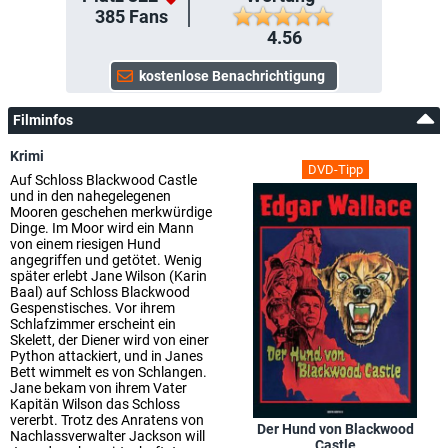
385
Fans
4.56
Filminfos
Krimi
DVD-Tipp
Auf Schloss Blackwood Castle
und in den nahegelegenen
Mooren geschehen merkwürdige
Dinge. Im Moor wird ein Mann
von einem riesigen Hund
angegriffen und getötet. Wenig
später erlebt Jane Wilson (Karin
Baal) auf Schloss Blackwood
Gespenstisches. Vor ihrem
Schlafzimmer erscheint ein
Skelett, der Diener wird von einer
Python attackiert, und in Janes
Bett wimmelt es von Schlangen.
Jane bekam von ihrem Vater
Kapitän Wilson das Schloss
vererbt. Trotz des Anratens von
Der Hund von Blackwood
Nachlassverwalter Jackson will
Castle