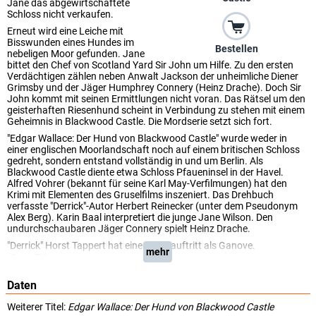
Jane das abgewirtschaftete
Schloss nicht verkaufen.
Erneut wird eine Leiche mit
Bisswunden eines Hundes im
Bestellen
nebeligen Moor gefunden. Jane
bittet den Chef von Scotland Yard Sir John um Hilfe. Zu den ersten
Verdächtigen zählen neben Anwalt Jackson der unheimliche Diener
Grimsby und der Jäger Humphrey Connery (Heinz Drache). Doch Sir
John kommt mit seinen Ermittlungen nicht voran. Das Rätsel um den
geisterhaften Riesenhund scheint in Verbindung zu stehen mit einem
Geheimnis in Blackwood Castle. Die Mordserie setzt sich fort.
"Edgar Wallace: Der Hund von Blackwood Castle" wurde weder in
einer englischen Moorlandschaft noch auf einem britischen Schloss
gedreht, sondern entstand vollständig in und um Berlin. Als
Blackwood Castle diente etwa Schloss Pfaueninsel in der Havel.
Alfred Vohrer (bekannt für seine Karl May-Verfilmungen) hat den
Krimi mit Elementen des Gruselfilms inszeniert. Das Drehbuch
verfasste "Derrick"-Autor Herbert Reinecker (unter dem Pseudonym
Alex Berg). Karin Baal interpretiert die junge Jane Wilson. Den
undurchschaubaren Jäger Connery spielt Heinz Drache.
"Derrick" Horst Tappert hat einen Kurzauftritt als Ganove.
mehr
(ServusTV)
Daten
Weiterer Titel:
Edgar Wallace: Der Hund von Blackwood Castle