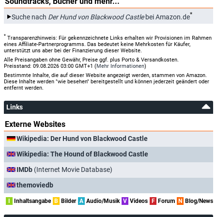
Soundtracks, Bücher und mehr...
*
Suche nach
Der Hund von Blackwood Castle
bei Amazon.de
*
Transparenzhinweis: Für gekennzeichnete Links erhalten wir Provisionen im Rahmen
eines Affiliate-Partnerprogramms. Das bedeutet keine Mehrkosten für Käufer,
unterstützt uns aber bei der Finanzierung dieser Website.
Alle Preisangaben ohne Gewähr, Preise ggf. plus Porto & Versandkosten.
Preisstand: 09.08.2026 03:00 GMT+1 (
Mehr Informationen
)
Bestimmte Inhalte, die auf dieser Website angezeigt werden, stammen von Amazon.
Diese Inhalte werden "wie besehen" bereitgestellt und können jederzeit geändert oder
entfernt werden.
Links
Externe Websites
Wikipedia: Der Hund von Blackwood Castle
Wikipedia: The Hound of Blackwood Castle
IMDb
(Internet Movie Database)
themoviedb
I
Inhaltsangabe
B
Bilder
A
Audio/Musik
V
Videos
F
Forum
N
Blog/News