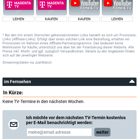
LEIHEN
KAUFEN
KAUFEN
LEIHEN
* Bei den mit einem Sternchen gekennzeichneten Links handelt es sich um Provisions-
Links (Affiliate-Links). Erfolgt über einen solchen Link eine Bestellung, erhalten wir
Provisionen im Rahmen eines Affiliate-Partnerprogramms. Das bedeutet keine
Mehrkosten für Käufer, unterstützt uns aber bei der Finanzierung dieser Website. Alle
Preise inkl. MwSt. und ggf. zuzüglich Versandkosten. Details zu den Angeboten finden
sich auf der jeweiligen Webseite.
Streaming-Daten
via
JustWatch.
im Fernsehen
In Kürze:
Keine TV-Termine in den nächsten Wochen.
Ich möchte vor dem nächsten TV-Termin kostenlos
per E-Mail benachrichtigt werden:
weiter