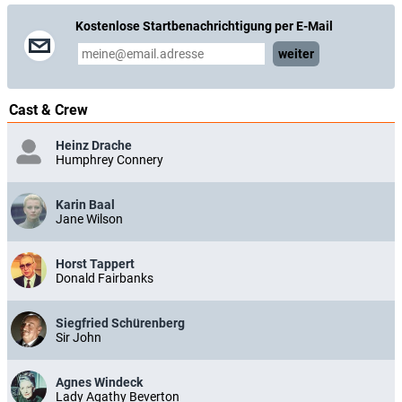
Das Verrätertor
(D/GB, 1964)
Kostenlose Startbenachrichtigung per E-Mail
Neues vom Hexer
(D, 1965)
Der unheimliche Mönch
(D, 1965)
weiter
Der Bucklige von Soho
(D, 1966)
Das Geheimnis der weißen Nonne
(D/GB, 1966)
Die blaue Hand
(D, 1967)
Der Mönch mit der Peitsche
(D, 1967)
Cast & Crew
Der Hund von Blackwood Castle
(D, 1967)
Im Banne des Unheimlichen
(D, 1968)
Heinz Drache
Der Gorilla von Soho
(D, 1968)
Humphrey Connery
Der Mann mit dem Glasauge
(D, 1968)
Das Gesicht im Dunkeln
(I/D, 1969)
Die Tote aus der Themse
(D, 1971)
Karin Baal
Das Geheimnis der grünen Stecknadel
(D/I, 1971)
Jane Wilson
Das Rätsel des silbernen Halbmonds
(I, 1972)
Horst Tappert
Donald Fairbanks
Siegfried Schürenberg
Sir John
Agnes Windeck
Lady Agathy Beverton