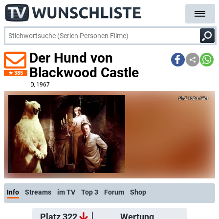
Der Hund von
Blackwood Castle
385
D
, 1967
Tobis Film
Info
Streams
im TV
Top 3
Forum
Shop
Platz 322
Wertung