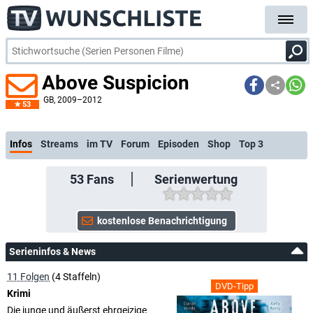
Above Suspicion
GB
, 2009–2012
53
kostenlose E-Mail-Benachrichtigung
Infos
Streams
im TV
Forum
Episoden
Shop
Top 3
53
Fans
Serienwertung
Serieninfos & News
11 Folgen
(4 Staffeln)
DVD-Tipp
Krimi
Die junge und äußerst ehrgeizige