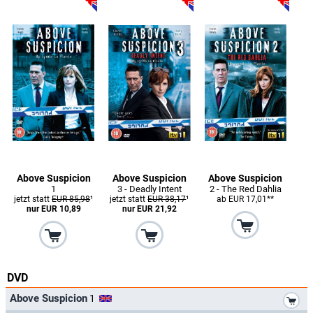
Above Suspicion
Above Suspicion
Above Suspicion
1
3 - Deadly Intent
2 - The Red Dahlia
jetzt statt
EUR 85,98
¹
jetzt statt
EUR 38,17
¹
ab EUR 17,01**
nur EUR 10,89
nur EUR 21,92
DVD
*
Above Suspicion
1