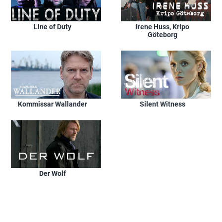
Line of Duty
Irene Huss, Kripo
Göteborg
Kommissar Wallander
Silent Witness
Der Wolf