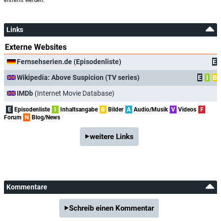
entfernt werden.
Links
Externe Websites
Fernsehserien.de (Episodenliste)
E
Wikipedia: Above Suspicion (TV series)
E
I
B
IMDb
(Internet Movie Database)
E
Episodenliste
I
Inhaltsangabe
B
Bilder
A
Audio/Musik
V
Videos
F
Forum
N
Blog/News
weitere Links
Kommentare
Schreib einen Kommentar