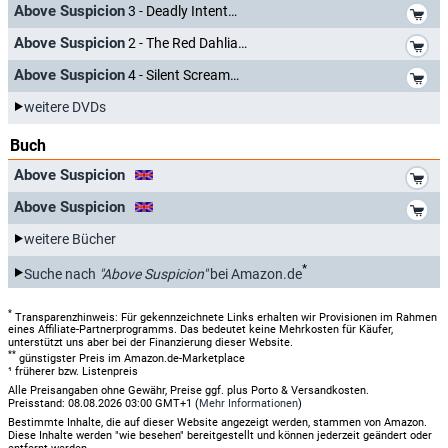
*
Above Suspicion
3 - Deadly Intent
*
Above Suspicion
2 - The Red Dahlia
*
Above Suspicion
4 - Silent Scream
weitere DVDs
Buch
*
Above Suspicion
*
Above Suspicion
weitere Bücher
*
Suche nach
"Above Suspicion"
bei Amazon.de
*
Transparenzhinweis: Für gekennzeichnete Links erhalten wir Provisionen im Rahmen
eines Affiliate-Partnerprogramms. Das bedeutet keine Mehrkosten für Käufer,
unterstützt uns aber bei der Finanzierung dieser Website.
**
günstigster Preis im Amazon.de-Marketplace
¹ früherer bzw. Listenpreis
Alle Preisangaben ohne Gewähr, Preise ggf. plus Porto & Versandkosten.
Preisstand: 08.08.2026 03:00 GMT+1 (
Mehr Informationen
)
Bestimmte Inhalte, die auf dieser Website angezeigt werden, stammen von Amazon.
Diese Inhalte werden "wie besehen" bereitgestellt und können jederzeit geändert oder