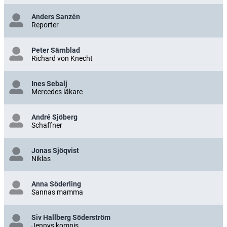
Anders Sanzén
Reporter
Peter Särnblad
Richard von Knecht
Ines Sebalj
Mercedes läkare
André Sjöberg
Schaffner
Jonas Sjöqvist
Niklas
Anna Söderling
Sannas mamma
Siv Hallberg Söderström
Jennys kompis