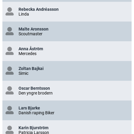
Rebecka Andréasson
Linda
Malte Aronsson
Scoutmaster
Anna Åström
Mercedes
Zoltan Bajkai
Simic
Oscar Berntsson
Den yngre brodern
Lars Bjarke
Danish raping Biker
Karin Bjurström
Patricia Larsson