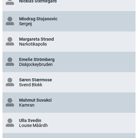
Nicklas Sternegård
Miodrag Stojanovic
Sergeij
Margareta Strand
Narkotikapolis
Emelie Strömberg
Diskjockeybruden
Søren Stærmose
Svend Blokk
Mahmut Suvakci
Kamran
Ulla Svedin
Louise Måårdh