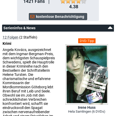
1421
Fans
4.38
Serieninfos & News
12 Folgen
(2 Staffeln)
DVD-Tipp
Krimi
Angela Kovács, ausgezeichnet
mit dem Ingmar-Bergman-Preis,
dem wichtigsten Schauspielpreis
Schwedens, spielt die Hauptrolle
in dieser Krimireihe nach den
Bestsellern der Schriftstellerin
Helene Tursten. Die
charismatische und erfahrene
Kommissarin der
Mordkommission Göteborg lebt
ihren Beruf mit Leib und Seele.
Obwohl sie im Job mit den
schrecklichsten Verbrechen
konfrontiert wird, schafft sie
Irene Huss
eindrucksvoll den Spagat
Hela Samlingen (6 DVDs)
zwischen nervenaufreibender
Arbeit und einem Privatleben im