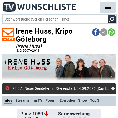
Irene Huss, Kripo
Göteborg
1421
(Irene Huss)
S/D
, 2007–2011
22.07.: Neuer Sendetermin/Serienstart: 04.09.2026 (Das Erste)
Infos
Streams
im TV
Forum
Episoden
Shop
Top 3
Platz 1080
Serienwertung