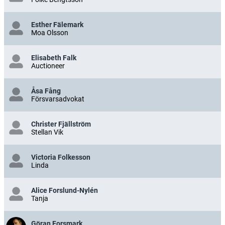
Esther Fälemark
Moa Olsson
Elisabeth Falk
Auctioneer
Åsa Fång
Försvarsadvokat
Christer Fjällström
Stellan Vik
Victoria Folkesson
Linda
Alice Forslund-Nylén
Tanja
Göran Forsmark