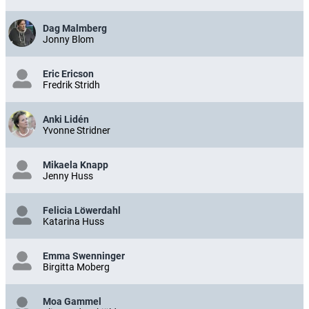
Dag Malmberg
Jonny Blom
Eric Ericson
Fredrik Stridh
Anki Lidén
Yvonne Stridner
Mikaela Knapp
Jenny Huss
Felicia Löwerdahl
Katarina Huss
Emma Swenninger
Birgitta Moberg
Moa Gammel