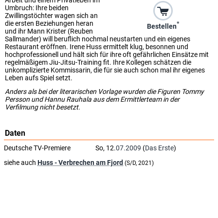
Umbruch: Ihre beiden
Zwillingstöchter wagen sich an
die ersten Beziehungen heran
*
Bestellen
und ihr Mann Krister (Reuben
Sallmander) will beruflich nochmal neustarten und ein eigenes
Restaurant eröffnen. Irene Huss ermittelt klug, besonnen und
hochprofessionell und hält sich für ihre oft gefährlichen Einsätze mit
regelmäßigem Jiu-Jitsu-Training fit. Ihre Kollegen schätzen die
unkomplizierte Kommissarin, die für sie auch schon mal ihr eigenes
Leben aufs Spiel setzt.
Anders als bei der literarischen Vorlage wurden die Figuren Tommy
Persson und Hannu Rauhala aus dem Ermittlerteam in der
Verfilmung nicht besetzt.
Daten
Deutsche TV-Premiere
So, 12.
07.2009
(
Das Erste
)
siehe auch
Huss - Verbrechen am Fjord
(S/D, 2021)