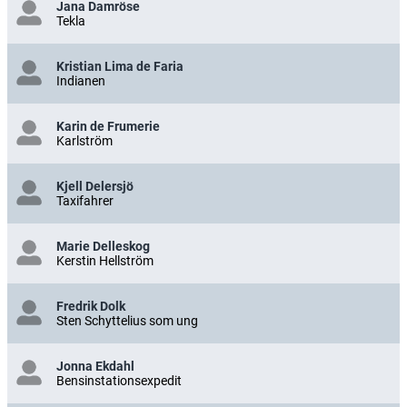
Jana Damröse
Tekla
Kristian Lima de Faria
Indianen
Karin de Frumerie
Karlström
Kjell Delersjö
Taxifahrer
Marie Delleskog
Kerstin Hellström
Fredrik Dolk
Sten Schyttelius som ung
Jonna Ekdahl
Bensinstationsexpedit