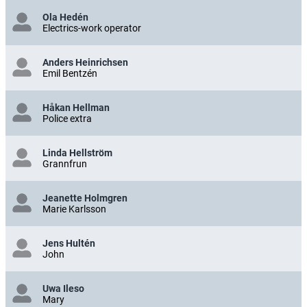
Ola Hedén
Electrics-work operator
Anders Heinrichsen
Emil Bentzén
Håkan Hellman
Police extra
Linda Hellström
Grannfrun
Jeanette Holmgren
Marie Karlsson
Jens Hultén
John
Uwa Ileso
Mary