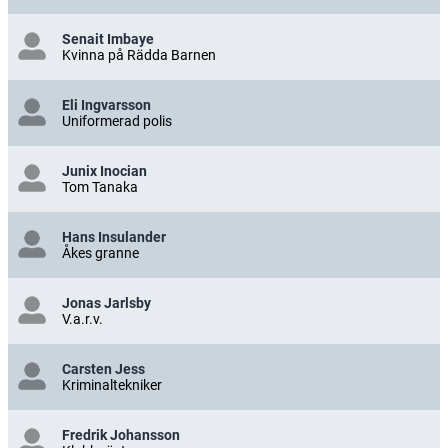
Senait Imbaye
Kvinna på Rädda Barnen
Eli Ingvarsson
Uniformerad polis
Junix Inocian
Tom Tanaka
Hans Insulander
Åkes granne
Jonas Jarlsby
V.a.r.v.
Carsten Jess
Kriminaltekniker
Fredrik Johansson