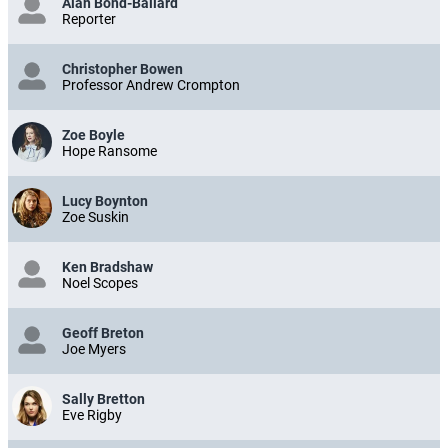
Alan Bond-Ballard
Reporter
Christopher Bowen
Professor Andrew Crompton
Zoe Boyle
Hope Ransome
Lucy Boynton
Zoe Suskin
Ken Bradshaw
Noel Scopes
Geoff Breton
Joe Myers
Sally Bretton
Eve Rigby