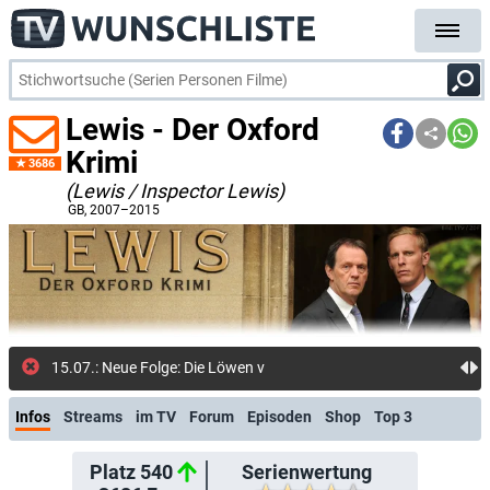
Lewis - Der Oxford
Krimi
3686
(Lewis / Inspector Lewis)
GB
, 2007–2015
15.07.: Neue Folge: Die Löwen von Nemea (Prime Video Shop)
Infos
Streams
im TV
Forum
Episoden
Shop
Top 3
Platz 540
Serienwertung