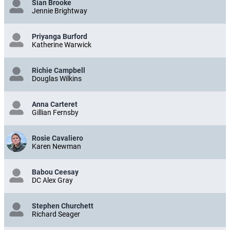
Sian Brooke
Jennie Brightway
Priyanga Burford
Katherine Warwick
Richie Campbell
Douglas Wilkins
Anna Carteret
Gillian Fernsby
Rosie Cavaliero
Karen Newman
Babou Ceesay
DC Alex Gray
Stephen Churchett
Richard Seager