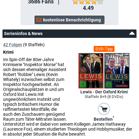
3686
Fans
4.49
Serieninfos & News
42 Folgen
(9 Staffeln)
DVD-Tipp
Krimi
Im Spin-Off der 80er-Jahre
Krimiserie "Inspektor Morse" hat
sich dessen ehemaliger Assistent
Robert "Robbie" Lewis (Kevin
Whately) inzwischen selbst zum
Inspektor hochgearbeitet. An
Originalschauplätzen in und um
Lewis - Der Oxford Krimi
Oxford löst Lewis mit
Staffeln 8+9 (8 DVDs)
ungewöhnlichem Instinkt und
typisch britischem Humor die
raffiniertesten Mordfälle, die
auch den Zuschauern genügend
*
Bestellen
Raum zum Täter-Mitraten lassen.
Unterstützt wird er dabei von seinem Kollegen James Hathaway
(Laurence Fox), einem studierten Theologen und Hobbymusiker, der
in absolut jeder Situation die Ruhe bewahrt.