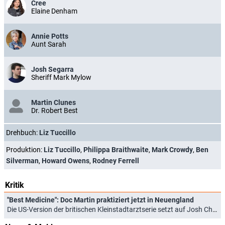
Cree
Elaine Denham
Annie Potts
Aunt Sarah
Josh Segarra
Sheriff Mark Mylow
Martin Clunes
Dr. Robert Best
Drehbuch:
Liz Tuccillo
Produktion:
Liz Tuccillo
,
Philippa Braithwaite
,
Mark Crowdy
,
Ben
Silverman
,
Howard Owens
,
Rodney Ferrell
Kritik
"Best Medicine": Doc Martin praktiziert jetzt in Neuengland
Die US-Version der britischen Kleinstadtarztserie setzt auf Josh Charles, Slapstick und puren Eskapismus (26.01.2026)