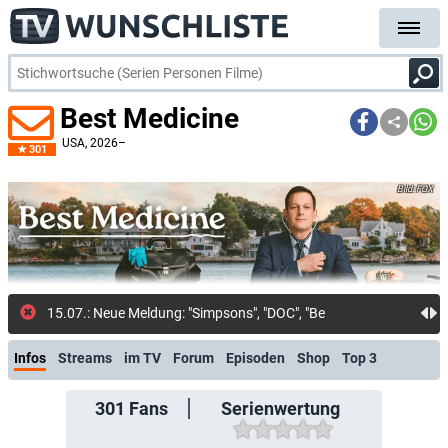
Best Medicine
USA
, 2026–
301
FOX
15.07.: Neue Meldung: "Simpsons", "DOC", "Best Medicine" und
Infos
Streams
im TV
Forum
Episoden
Shop
Top 3
301
Fans
Serienwertung