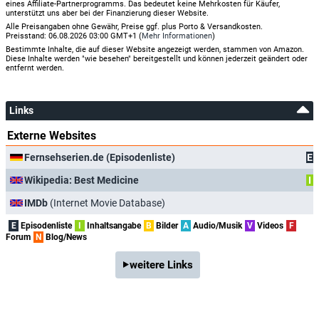
eines Affiliate-Partnerprogramms. Das bedeutet keine Mehrkosten für Käufer,
unterstützt uns aber bei der Finanzierung dieser Website.
Alle Preisangaben ohne Gewähr, Preise ggf. plus Porto & Versandkosten.
Preisstand: 06.08.2026 03:00 GMT+1 (
Mehr Informationen
)
Bestimmte Inhalte, die auf dieser Website angezeigt werden, stammen von Amazon.
Diese Inhalte werden "wie besehen" bereitgestellt und können jederzeit geändert oder
entfernt werden.
Links
Externe Websites
Fernsehserien.de (Episodenliste)
E
Wikipedia: Best Medicine
I
IMDb
(Internet Movie Database)
E
Episodenliste
I
Inhaltsangabe
B
Bilder
A
Audio/Musik
V
Videos
F
Forum
N
Blog/News
weitere Links