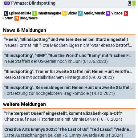
TVmaze: Blindspotting
E
I
E
Episodenliste
I
Inhaltsangabe
B
Bilder
A
Audio/Musik
V
Videos
F
Forum
N
Blog/News
News & Meldungen
"Heels", "Blindspotting'" und weitere Serien bei Starz eingestellt
Neues Format mit "Tote Mädchen lügen nicht"-Star ebenso betroffen (26.09.2023)
"Blindspotting", "BMF", "Run the World" und "Ramy" mit frischen Folgen zurück
Neue Staffeln der US-Serien noch im Juni (01.06.2023)
"Blindspotting": Trailer für zweite Staffel mit Helen Hunt veröffentlicht
Real-Satire mit sozialkritischem Hintergrund (09.03.2023)
"Blindspotting": Serienableger mit Helen Hunt um zweite Staffel verlängert
Fortsetzung zur hochgelobten Tragikomödie (14.10.2021)
weitere Meldungen
"The Serpent Queen" eingestellt, kommt Elizabeth-Spin-Off?
Chance auf neue Historienserie mit Minnie Driver (10.10.2024)
Creative Arts Emmys 2023: "The Last of Us", "Ted Lasso", "Wednesday" und "The Bear" räumen ab
Erste Auszeichnungen bei den 75. Emmy Awards (08.01.2024)