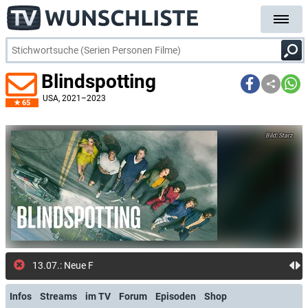
Blindspotting
USA
, 2021–2023
65
Starz
13.07.: Neue Folge: Das
Infos
Streams
im TV
Forum
Episoden
Shop