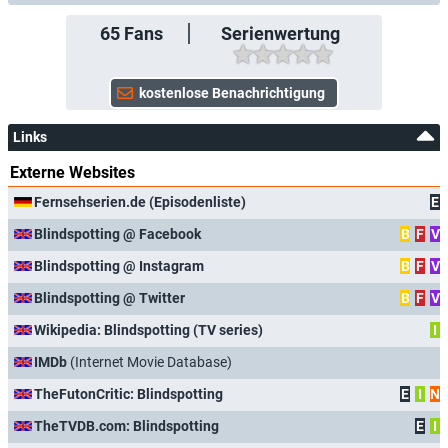
65
Fans
Serienwertung
Links
Externe Websites
Fernsehserien.de (Episodenliste)
E
Blindspotting @ Facebook
B
F
V
Blindspotting @ Instagram
B
F
V
Blindspotting @ Twitter
B
F
V
Wikipedia: Blindspotting (TV series)
I
IMDb
(Internet Movie Database)
TheFutonCritic: Blindspotting
E
I
N
TheTVDB.com: Blindspotting
E
I