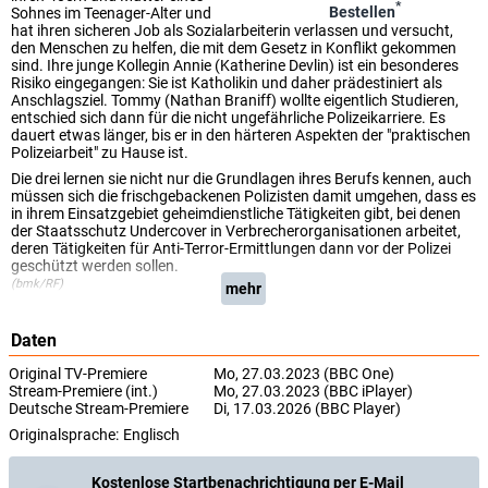
*
Bestellen
Sohnes im Teenager-Alter und
hat ihren sicheren Job als Sozialarbeiterin verlassen und versucht,
den Menschen zu helfen, die mit dem Gesetz in Konflikt gekommen
sind. Ihre junge Kollegin Annie (Katherine Devlin) ist ein besonderes
Risiko eingegangen: Sie ist Katholikin und daher prädestiniert als
Anschlagsziel. Tommy (Nathan Braniff) wollte eigentlich Studieren,
entschied sich dann für die nicht ungefährliche Polizeikarriere. Es
dauert etwas länger, bis er in den härteren Aspekten der "praktischen
Polizeiarbeit" zu Hause ist.
Die drei lernen sie nicht nur die Grundlagen ihres Berufs kennen, auch
müssen sich die frischgebackenen Polizisten damit umgehen, dass es
in ihrem Einsatzgebiet geheimdienstliche Tätigkeiten gibt, bei denen
der Staatsschutz Undercover in Verbrecherorganisationen arbeitet,
deren Tätigkeiten für Anti-Terror-Ermittlungen dann vor der Polizei
geschützt werden sollen.
(bmk/RF)
mehr
Daten
Original TV-Premiere
Mo, 27.03.2023 (BBC One)
Stream-Premiere (int.)
Mo, 27.03.2023 (BBC iPlayer)
Deutsche Stream-Premiere
Di, 17.03.2026 (BBC Player)
Originalsprache:
Englisch
Kostenlose Startbenachrichtigung per E-Mail