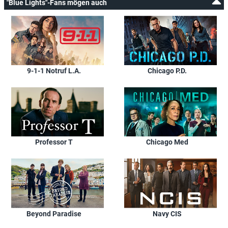
"Blue Lights"-Fans mögen auch
9-1-1 Notruf L.A.
Chicago P.D.
Professor T
Chicago Med
Beyond Paradise
Navy CIS