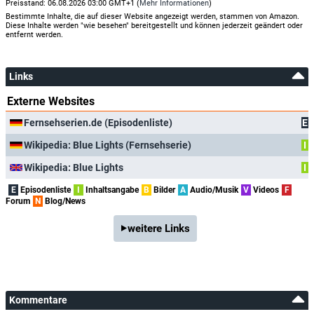
Preisstand: 06.08.2026 03:00 GMT+1 (
Mehr Informationen
)
Bestimmte Inhalte, die auf dieser Website angezeigt werden, stammen von Amazon.
Diese Inhalte werden "wie besehen" bereitgestellt und können jederzeit geändert oder
entfernt werden.
Links
Externe Websites
Fernsehserien.de (Episodenliste)
E
Wikipedia: Blue Lights (Fernsehserie)
I
Wikipedia: Blue Lights
I
E
Episodenliste
I
Inhaltsangabe
B
Bilder
A
Audio/Musik
V
Videos
F
Forum
N
Blog/News
weitere Links
Kommentare