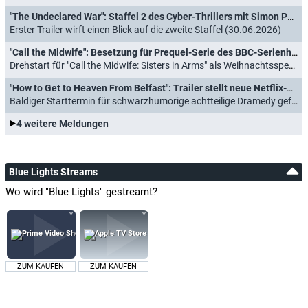
"The Undeclared War": Staffel 2 des Cyber-Thrillers mit Simon Pegg findet Termin
Erster Trailer wirft einen Blick auf die zweite Staffel (30.06.2026)
"Call the Midwife": Besetzung für Prequel-Serie des BBC-Serienhits steht fest
Drehstart für "Call the Midwife: Sisters in Arms" als Weihnachtsspecial 2026 (19.06.2026)
"How to Get to Heaven From Belfast": Trailer stellt neue Netflix-Comedy von "Derry Girls"-Macher vor
Baldiger Starttermin für schwarzhumorige achtteilige Dramedy gefunden (16.01.2026)
4 weitere Meldungen
Blue Lights Streams
Wo wird "Blue Lights" gestreamt?
ZUM KAUFEN
ZUM KAUFEN