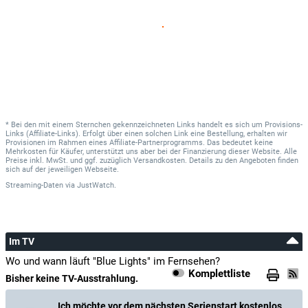
* Bei den mit einem Sternchen gekennzeichneten Links handelt es sich um Provisions-
Links (Affiliate-Links). Erfolgt über einen solchen Link eine Bestellung, erhalten wir
Provisionen im Rahmen eines Affiliate-Partnerprogramms. Das bedeutet keine
Mehrkosten für Käufer, unterstützt uns aber bei der Finanzierung dieser Website. Alle
Preise inkl. MwSt. und ggf. zuzüglich Versandkosten. Details zu den Angeboten finden
sich auf der jeweiligen Webseite.
Streaming-Daten
via
JustWatch.
Im TV
Wo und wann läuft "Blue Lights" im Fernsehen?
Komplettliste
Bisher keine TV-Ausstrahlung.
Ich möchte vor dem nächsten Serienstart kostenlos