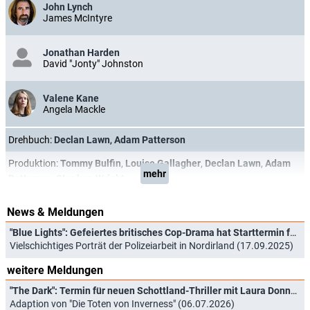
John Lynch
James McIntyre
Jonathan Harden
David "Jonty" Johnston
Valene Kane
Angela Mackle
Drehbuch:
Declan Lawn
,
Adam Patterson
Produktion:
Tommy Bulfin
,
Louise Gallagher
,
Declan Lawn
,
Adam
mehr
Patterson
,
Stephen Wright
News & Meldungen
"Blue Lights": Gefeiertes britisches Cop-Drama hat Starttermin für neue Staffel
Vielschichtiges Porträt der Polizeiarbeit in Nordirland (17.09.2025)
weitere Meldungen
"The Dark": Termin für neuen Schottland-Thriller mit Laura Donnelly ("Outlander")
Adaption von "Die Toten von Inverness" (06.07.2026)