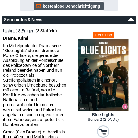
Serieninfos & News
bisher 18 Folgen
(3 Staffeln)
DVD-Tipp
Drama, Krimi
Im Mittelpunkt der Dramaserie
"Blue Lights" stehen drei neue
Police Officers, die gerade die
Ausbildung an der Polizeischule
des Police Service of Northern
Ireland beendet haben und nun
die Probezeit als
Streifenpolizisten in einer oft
schwierigen Umgebung bestehen
müssen - in Belfast, wo alte
Konflikte zwischen katholische
Nationalisten und
protestantische Unionisten
weiter schwelen und Polizisten
angehalten sind, morgens unter
Blue Lights
ihren Fahrzeugen auf potentielle
Series 2 (2 DVDs)
Bomben zu prüfen.
Grace (Sian Brooke) ist bereits in
ihren 40ern und Mutter eines