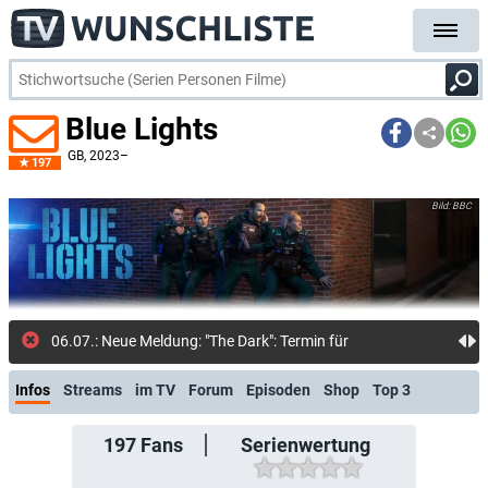
Blue Lights
GB
, 2023–
197
BBC
06.07.: Neue Meldung: "The Dark": Termin für neuen Schottland-Thril
Infos
Streams
im TV
Forum
Episoden
Shop
Top 3
197
Fans
Serienwertung