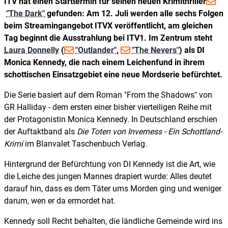
ITV hat einen Starttermin für seinen neuen Krimithriller
"The Dark"
gefunden: Am 12. Juli werden alle sechs Folgen
beim Streamingangebot ITVX veröffentlicht, am gleichen
Tag beginnt die Ausstrahlung bei ITV1. Im Zentrum steht
Laura Donnelly
(
"Outlander"
,
"The Nevers"
) als DI
Monica Kennedy, die nach einem Leichenfund in ihrem
schottischen Einsatzgebiet eine neue Mordserie befürchtet.
Die Serie basiert auf dem Roman "From the Shadows" von
GR Halliday - dem ersten einer bisher vierteiligen Reihe mit
der Protagonistin Monica Kennedy. In Deutschland erschien
der Auftaktband als
Die Toten von Inverness - Ein Schottland-
Krimi
im Blanvalet Taschenbuch Verlag.
Hintergrund der Befürchtung von DI Kennedy ist die Art, wie
die Leiche des jungen Mannes drapiert wurde: Alles deutet
darauf hin, dass es dem Täter ums Morden ging und weniger
darum, wen er da ermordet hat.
Kennedy soll Recht behalten, die ländliche Gemeinde wird ins