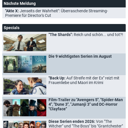
Nächste Meldung
"Akte X:
Jenseits der Wahrheit": Überraschende Streaming-
Premiere für Director's Cut
Specials
"The Shards":
Reich und schön... und tot?!
Die 9 wichtigsten Serien im August
"Back Up:
Auf Streife mit der Ex" reizt mit
Frauenliebe und Māori im Krimi
Film-Trailer zu "Avengers 5", "Spider-Man
4", "Dune 3", "Jumanji 3" und DC-Horror
"Clayface"
Diese Serien enden 2026:
Von "The
Witcher" und "The Boys" bis "Grantchester"