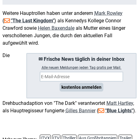
Weitere Hauptrollen haben unter anderem
Mark Rowley
(
"The Last Kingdom"
) als Kennedys Kollege Connor
Crawford sowie
Helen Baxendale
als Mutter eines länger
verschollenen Jungen, die durch den aktuellen Fall
aufgewühlt wird.
Die
✉ Frische News täglich in deiner Inbox
A
lle neuen Meldungen jeden Tag gratis per Mail.
kostenlos anmelden
Drehbuchadaption von "The Dark" verantwortet
Matt Hartley
,
als Hauptregisseur fungierte
Gilles Bannier
(
"Blue Lights"
).
ITVX
ITV
Thriller
Aus Großbritannien
Trailer