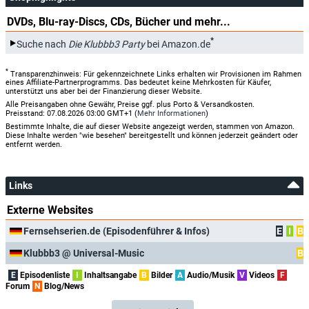
DVDs, Blu-ray-Discs, CDs, Bücher und mehr...
*
Suche nach
Die Klubbb3 Party
bei Amazon.de
*
Transparenzhinweis: Für gekennzeichnete Links erhalten wir Provisionen im Rahmen
eines Affiliate-Partnerprogramms. Das bedeutet keine Mehrkosten für Käufer,
unterstützt uns aber bei der Finanzierung dieser Website.
Alle Preisangaben ohne Gewähr, Preise ggf. plus Porto & Versandkosten.
Preisstand: 07.08.2026 03:00 GMT+1 (
Mehr Informationen
)
Bestimmte Inhalte, die auf dieser Website angezeigt werden, stammen von Amazon.
Diese Inhalte werden "wie besehen" bereitgestellt und können jederzeit geändert oder
entfernt werden.
Links
Externe Websites
Fernsehserien.de (Episodenführer & Infos)
E
I
B
Klubbb3 @ Universal-Music
B
E
Episodenliste
I
Inhaltsangabe
B
Bilder
A
Audio/Musik
V
Videos
F
Forum
N
Blog/News