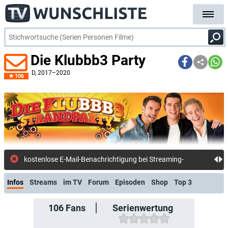
Die Klubbb3 Party
D
, 2017–2020
106
kostenlose E-Mail-Benachrichtigung bei Streaming- oder TV-Start
Infos
Streams
im TV
Forum
Episoden
Shop
Top 3
106
Fans
Serienwertung