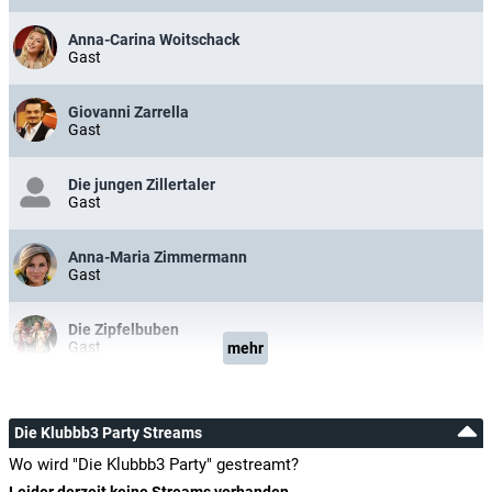
Anna-Carina Woitschack
Gast
Giovanni Zarrella
Gast
Die jungen Zillertaler
Gast
Anna-Maria Zimmermann
Gast
Die Zipfelbuben
Gast
mehr
Die Klubbb3 Party Streams
Wo wird "Die Klubbb3 Party" gestreamt?
Leider derzeit keine Streams vorhanden.